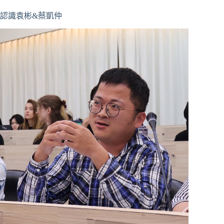
認識袁彬&蔡凱仲