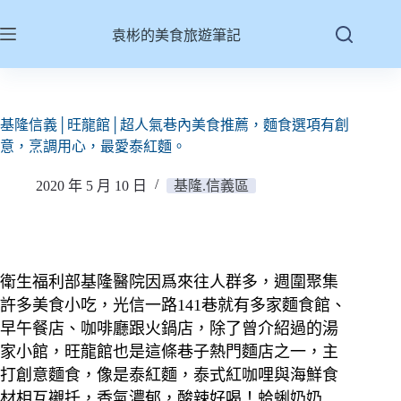
跳
至
袁彬的美食旅遊筆記
主
要
內
容
基隆信義│旺龍館│超人氣巷內美食推薦，麵食選項有創
意，烹調用心，最愛泰紅麵。
2020 年 5 月 10 日
基隆.信義區
衛生福利部基隆醫院因爲來往人群多，週圍聚集
許多美食小吃，光信一路141巷就有多家麵食館、
早午餐店、咖啡廳跟火鍋店，除了曾介紹過的湯
家小館，旺龍館也是這條巷子熱門麵店之一，主
打創意麵食，像是泰紅麵，泰式紅咖哩與海鮮食
材相互襯托，香氣濃郁，酸辣好喝！蛤蜊奶奶