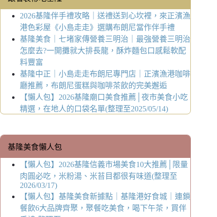
2026基隆伴手禮攻略｜送禮送到心坎裡，來正濱漁
港色彩屋《小島走走》選購布朗尼當作伴手禮
基隆美食｜七堵家傳營養三明治｜最強營養三明治
怎麼去?一開攤就大排長龍，酥炸麵包口感鬆軟配
料豐富
基隆中正｜小島走走布朗尼專門店｜正濱漁港咖啡
廳推薦，布朗尼蛋糕與咖啡茶飲的完美邂逅
【懶人包】2026基隆廟口美食推薦│夜市美食小吃
精選，在地人的口袋名單(整理至2025/05/14)
基隆美食懶人包
【懶人包】2026基隆信義市場美食10大推薦│限量
肉圓必吃，米粉湯、米苔目都很有味道(整理至
2026/03/17)
【懶人包】基隆美食新據點｜基隆港好食城｜連鎖
餐飲6大品牌齊聚，聚餐吃美食，喝下午茶，買伴