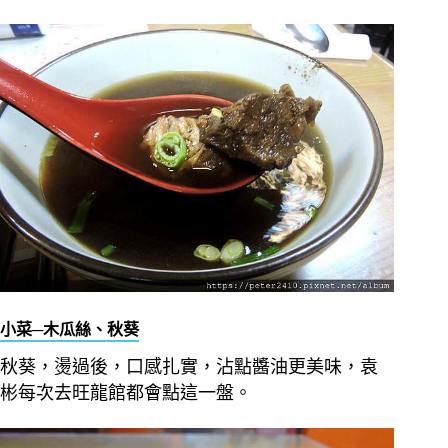
小菜─木瓜絲、秋葵
秋葵，燙過後，口感扎實，沾點醬油更美味，袁
彬每次去旺龍館都會點這一盤。