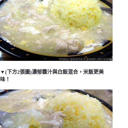
▼(下方2張圖)濃郁醬汁與白飯混合，米飯更美
味！