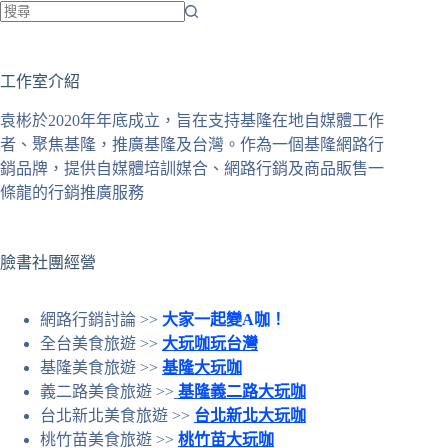
找
不
工作室介紹
到
符
袁彬於2020年年底成立，旨在支持基隆在地自媒體工作
合
者、聚焦基隆，推廣基隆及台灣。作為一個基隆網路行
條
銷品牌，提供自媒體培訓媒合、網路行銷及商品販售一
件
條龍的行銷推廣服務
的
結
果
臉書社團經營
網路行銷討論 >>
大家一起變A咖！
全台美食旅遊 >>
大玩咖玩台灣
基隆美食旅遊 >>
基隆大玩咖
義二路美食旅遊 >>
基隆義二路大玩咖
台北新北美食旅遊 >>
台北新北大玩咖
桃竹苗美食旅遊 >>
桃竹苗大玩咖