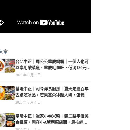
文章
台北中正｜周公公重慶鍋霸｜一個人也可
以享用酸菜魚、重慶毛血旺，低消180元，
珍珠奶茶免費喝到爽
2026 年 8 月 5 日
基隆中正｜司令洋食廚房｜夏天走進百年
古蹟吃冰品，芒果雲朵冰超大碗，蛋糕、
甜點及炸物都在水準之上
2026 年 8 月 4 日
基隆中正｜崔家小卷米粉｜義二路平價美
食推薦，開在小A蟹麵原店面，最推綜合
海鮮麵
2026 年 8 月 4 日