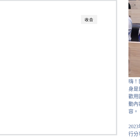
收合
嗨！
身是
歡用
動內
容。
20
行分