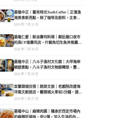
基隆中正｜蕾貝時光Tea&Coffee｜正濱漁
港美食新亮點，除了咖啡及飲料，主食也
很有特色
2026 年 7 月 31 日
基隆仁愛｜新派壽司料理｜鄰近廟口夜市
的高CP值壽司店，什錦角切生魚丼推薦必
點
2026 年 7 月 30 日
基隆中正｜八斗子漁村文化館｜大坪海岸
順遊景點，八斗子漁村文物館轉型，豐富
的漁業文物，值得走訪
2026 年 7 月 29 日
宜蘭頭城住宿｜朗居文旅｜老戲院改建海
洋風文創旅店，離頭城火車站5分鐘，提供
免費夜間宵夜，親子遊戲空間
2026 年 7 月 27 日
基隆中山｜麻辣肉圓｜隱身於西定市場內
的麻辣好滋味，皮Q彈，加入牛油的內餡