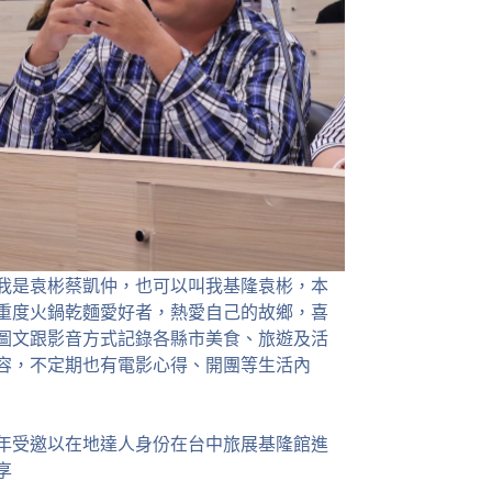
我是袁彬蔡凱仲，也可以叫我基隆袁彬，本
重度火鍋乾麵愛好者，熱愛自己的故鄉，喜
圖文跟影音方式記錄各縣市美食、旅遊及活
容，不定期也有電影心得、開團等生活內
23年受邀以在地達人身份在台中旅展基隆館進
享