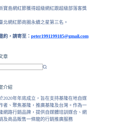
24新寶島網紅節獲得超級網紅跟超級部落客獎
25臺北網紅節商圈永續之星第三名。
邀約，請寄至：
peter1991199185@gmail.com
文章
室介紹
於2020年年底成立，旨在支持基隆在地自媒
作者、聚焦基隆，推廣基隆及台灣。作為一
隆網路行銷品牌，提供自媒體培訓媒合、網
銷及商品販售一條龍的行銷推廣服務