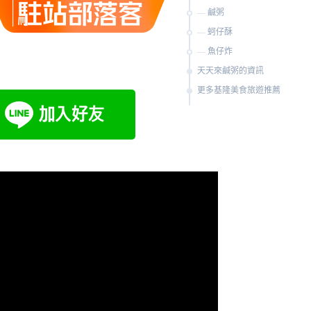
鹹粥
蚵仔酥
魚仔炸
天天來鹹粥的資訊
更多基隆美食旅遊推薦