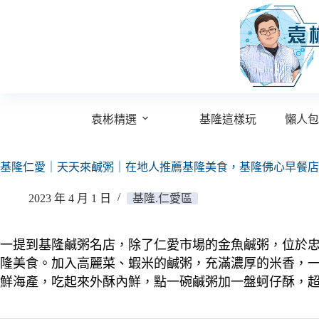
跳
至
主
要
內
容
袁彬精選
基隆這樣玩
懶人包
基隆仁愛｜天天來鹹粥｜在地人推薦基隆美食，基隆佛心早餐店
2023 年 4 月 1 日
基隆.仁愛區
一提到基隆鹹粥名店，除了仁愛市場的金魚鹹粥，位於
隆美食。
加入高麗菜、蝦米的鹹粥，充滿濃厚的米香，一
鮮海產，吃起來外酥內鮮，點一碗鹹粥加一盤蚵仔酥，