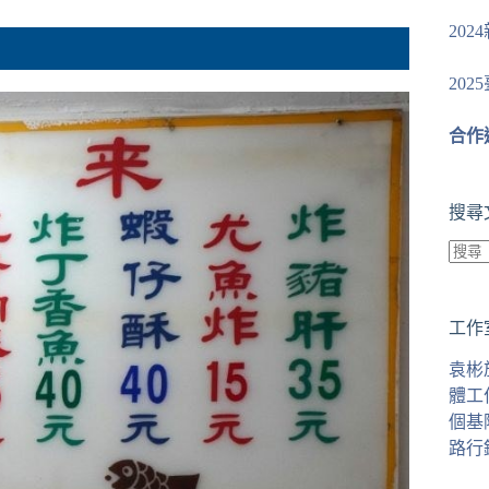
20
20
合作
搜尋
找
不
工作
到
符
袁彬
合
體工
條
個基
件
路行
的
結