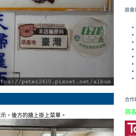
果
臉書
合作
窩
標示，後方的牆上掛上菜單。