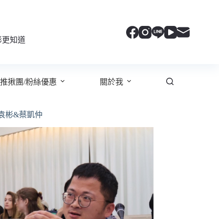
彬更知道
推揪團/粉絲優惠
關於我
袁彬&蔡凱仲