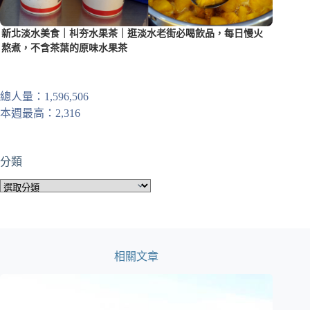
新北淡水美食｜朻夯水果茶｜逛淡水老街必喝飲品，每日慢火
熬煮，不含茶葉的原味水果茶
總人量：1,596,506
本週最高：2,316
分類
分
類
相關文章