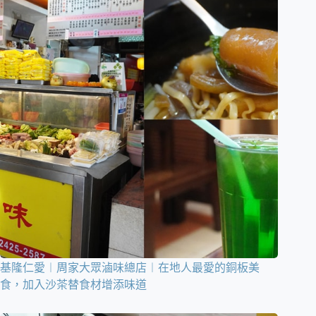
基隆仁愛︱周家大眾滷味總店︱在地人最愛的銅板美
食，加入沙茶替食材增添味道