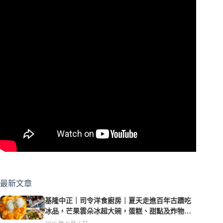
最新文章
基隆中正｜司令洋食廚房｜夏天走進百年古蹟吃
冰品，芒果雲朵冰超大碗，蛋糕、甜點及炸物都
在水準之上