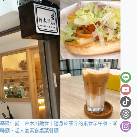
基隆仁愛｜艸木川蔬食｜隱身於巷弄的素食早午餐、咖
啡廳，超人氣素食桌菜餐廳