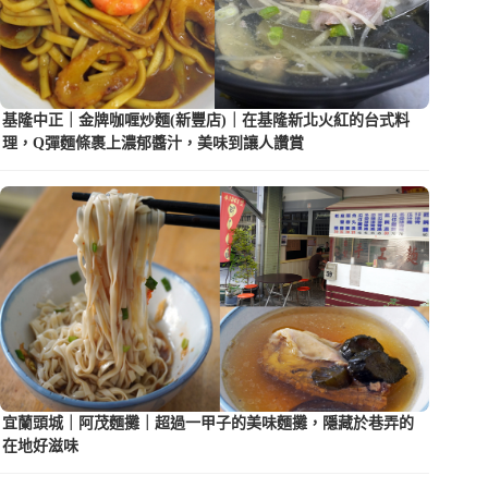
基隆中正｜金牌咖喱炒麵(新豐店)｜在基隆新北火紅的台式料
理，Q彈麵條裹上濃郁醬汁，美味到讓人讚賞
宜蘭頭城｜阿茂麵攤｜超過一甲子的美味麵攤，隱藏於巷弄的
在地好滋味