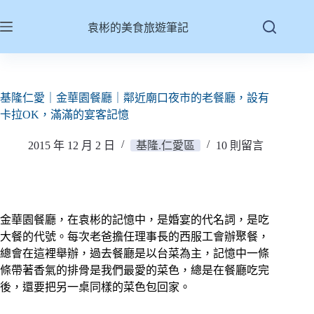
跳
至
袁彬的美食旅遊筆記
主
要
內
容
基隆仁愛｜金華園餐廳｜鄰近廟口夜市的老餐廳，設有
卡拉OK，滿滿的宴客記憶
2015 年 12 月 2 日
基隆.仁愛區
10 則留言
金華園餐廳，在袁彬的記憶中，是婚宴的代名詞，是吃
大餐的代號。每次老爸擔任理事長的西服工會辦聚餐，
總會在這裡舉辦，過去餐廳是以台菜為主，記憶中一條
條帶著香氣的排骨是我們最愛的菜色，總是在餐廳吃完
後，還要把另一桌同樣的菜色包回家。