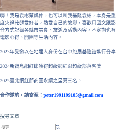
嗨！我是袁彬蔡凱仲，也可以叫我基隆袁彬，本身是重
度火鍋乾麵愛好者，熱愛自己的故鄉，喜歡用圖文跟影
音方式記錄各縣市美食、旅遊及活動內容，不定期也有
電影心得、開團等生活內容。
2023年受邀以在地達人身份在台中旅展基隆館進行分享
2024新寶島網紅節獲得超級網紅跟超級部落客獎
2025臺北網紅節商圈永續之星第三名。
合作邀約，請寄至：
peter1991199185@gmail.com
搜尋文章
找