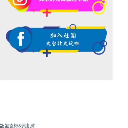
認識袁彬&蔡凱仲