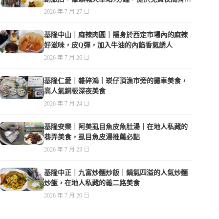
夜，親子遊戲空間
2026 年 7 月 27 日
基隆中山｜麻辣肉圓｜隱身於西定市場內的麻辣
好滋味，皮Q彈，加入牛油的內餡香氣誘人
2026 年 7 月 26 日
基隆仁愛｜雜碎鴻｜崁仔頂漁市旁的攤車美食，
高人氣銅板深夜美食
2026 年 7 月 24 日
基隆安樂｜阿美虱目魚皮魚肚湯｜在地人私藏的
巷弄美食，虱目魚皮湯推薦必點
2026 年 7 月 23 日
基隆中正｜九富炒麵炒飯｜鍋氣四溢的人氣炒麵
炒飯，在地人私藏的義二路美食
2026 年 7 月 20 日