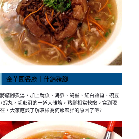
金華園餐廳｜什錦豬腳
將豬腳煮湯，加上魷魚、海參、鴿蛋、紅白蘿蔔、碗豆
+蝦丸，超彭湃的一道大雜燴，豬腳相當軟嫩。寫到現
在，大家應該了解袁彬為何那麼胖的原因了吧?