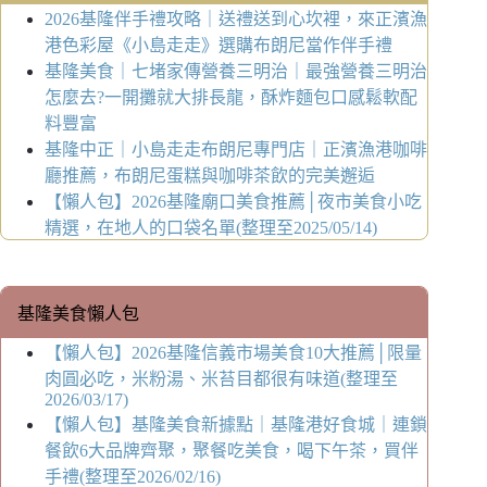
2026基隆伴手禮攻略｜送禮送到心坎裡，來正濱漁
港色彩屋《小島走走》選購布朗尼當作伴手禮
基隆美食｜七堵家傳營養三明治｜最強營養三明治
怎麼去?一開攤就大排長龍，酥炸麵包口感鬆軟配
料豐富
基隆中正｜小島走走布朗尼專門店｜正濱漁港咖啡
廳推薦，布朗尼蛋糕與咖啡茶飲的完美邂逅
【懶人包】2026基隆廟口美食推薦│夜市美食小吃
精選，在地人的口袋名單(整理至2025/05/14)
基隆美食懶人包
【懶人包】2026基隆信義市場美食10大推薦│限量
肉圓必吃，米粉湯、米苔目都很有味道(整理至
2026/03/17)
【懶人包】基隆美食新據點｜基隆港好食城｜連鎖
餐飲6大品牌齊聚，聚餐吃美食，喝下午茶，買伴
手禮(整理至2026/02/16)