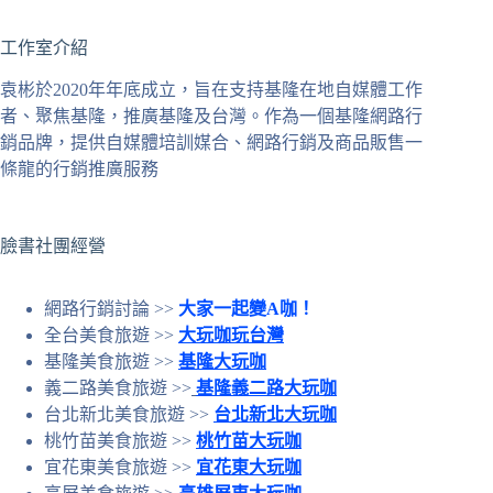
不
工作室介紹
到
符
袁彬於2020年年底成立，旨在支持基隆在地自媒體工作
合
者、聚焦基隆，推廣基隆及台灣。作為一個基隆網路行
條
銷品牌，提供自媒體培訓媒合、網路行銷及商品販售一
件
條龍的行銷推廣服務
的
結
果
臉書社團經營
網路行銷討論 >>
大家一起變A咖！
全台美食旅遊 >>
大玩咖玩台灣
基隆美食旅遊 >>
基隆大玩咖
義二路美食旅遊 >>
基隆義二路大玩咖
台北新北美食旅遊 >>
台北新北大玩咖
桃竹苗美食旅遊 >>
桃竹苗大玩咖
宜花東美食旅遊 >>
宜花東大玩咖