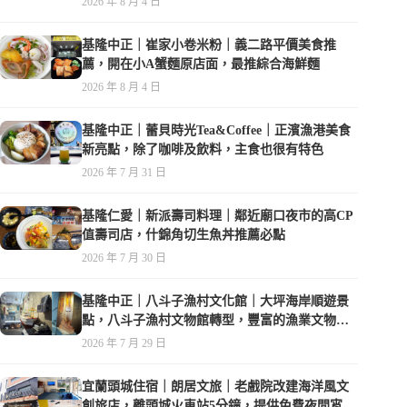
2026 年 8 月 4 日
基隆中正｜崔家小卷米粉｜義二路平價美食推
薦，開在小A蟹麵原店面，最推綜合海鮮麵
2026 年 8 月 4 日
基隆中正｜蕾貝時光Tea&Coffee｜正濱漁港美食
新亮點，除了咖啡及飲料，主食也很有特色
2026 年 7 月 31 日
基隆仁愛｜新派壽司料理｜鄰近廟口夜市的高CP
值壽司店，什錦角切生魚丼推薦必點
2026 年 7 月 30 日
基隆中正｜八斗子漁村文化館｜大坪海岸順遊景
點，八斗子漁村文物館轉型，豐富的漁業文物，
值得走訪
2026 年 7 月 29 日
宜蘭頭城住宿｜朗居文旅｜老戲院改建海洋風文
創旅店，離頭城火車站5分鐘，提供免費夜間宵