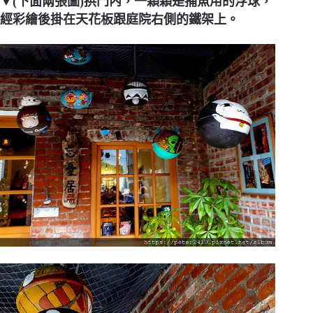
▼(下面兩張圖)拱門內，一顆顆是捕魚用的浮球，
經彩繪後掛在天花板跟庭院右側的鐵架上。