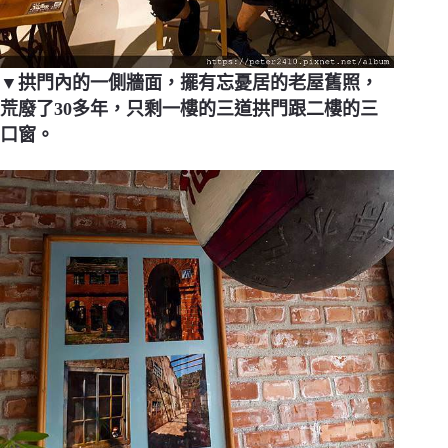
▼拱門內的一側牆面，擺有忘憂居的老屋舊照，
荒廢了30多年，只剩一樓的三道拱門跟二樓的三
口窗。