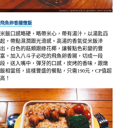
飛魚卵香腸燉飯
米飯口感略硬，略帶米心，帶有湯汁，以湯匙舀
起，帶點濕潤跟光滑感。高湯的香氣從米飯滲
出，白色的菇類跟綠花椰，讓餐點色彩變的豐
富。加入八斗子必吃的飛魚卵香腸，切成一段
段，送入嘴中，彈牙的口感，炭烤的香味，跟燉
飯相當搭，這樣豐盛的餐點，只需190元，CP值超
高！