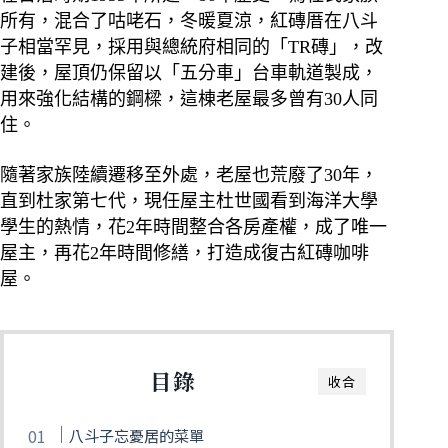
所有，混合了咕咾石，冬暖夏涼，紅磚厝在八斗
子相當罕見，採用與總統府相同的「TR磚」，改
建後，屋頂仍保留以「五分車」台車軌道製成，
用來強化結構的鋼樑，這棟老屋最多曾有30人同
住。
隨著家族陸續遷移至外處，老屋也荒廢了30年，
直到杜家第七代，現任屋主杜世國看到海洋大學
學生的熱情，花2年時間整合各房產權，成了唯一
屋主，再花2年時間修繕，打造成復古紅磚咖啡
屋。
目錄
收合
八斗子忘憂居的菜單