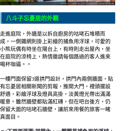
八斗子忘憂居的外觀
走進庭院，外牆是以拆自廚房的咕咾石堆積而
成，一側鐵網則掛上彩繪的捕魚用浮球，可愛的
小熊玩偶有時坐在陽台上，有時則走出屋內，坐
在庭院的涼椅上，熱情邀請每個路過的客人進來
喝杯咖逼。。
一樓門面保留3道拱門設計，拱門內兩側牆面，貼
有忘憂居相關新聞的剪報，推開大門，裡頭擺設
舒適，彩繪浮球及燈具高掛，淡黃燈光帶出滿滿
暖意。雖然牆壁都貼滿紅磚，但在吧台後方，仍
保留大面的咕咾石牆壁，讓前來用餐的旅客一睹
真面目。