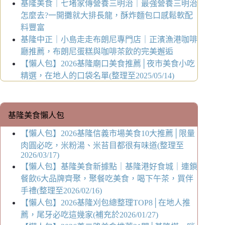
基隆美食｜七堵家傳營養三明治｜最強營養三明治
怎麼去?一開攤就大排長龍，酥炸麵包口感鬆軟配
料豐富
基隆中正｜小島走走布朗尼專門店｜正濱漁港咖啡
廳推薦，布朗尼蛋糕與咖啡茶飲的完美邂逅
【懶人包】2026基隆廟口美食推薦│夜市美食小吃
精選，在地人的口袋名單(整理至2025/05/14)
基隆美食懶人包
【懶人包】2026基隆信義市場美食10大推薦│限量
肉圓必吃，米粉湯、米苔目都很有味道(整理至
2026/03/17)
【懶人包】基隆美食新據點｜基隆港好食城｜連鎖
餐飲6大品牌齊聚，聚餐吃美食，喝下午茶，買伴
手禮(整理至2026/02/16)
【懶人包】2026基隆刈包總整理TOP8│在地人推
薦，尾牙必吃這幾家(補充於2026/01/27)