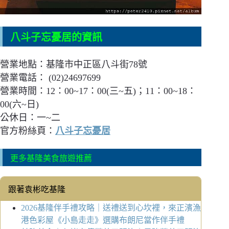
八斗子忘憂居的資訊
營業地點：基隆市中正區八斗街78號
營業電話： (02)24697699
營業時間：
12：00~17：00(三~五)；
11：00~18：
00(六~日)
公休日：一~二
官方粉絲頁：
八斗子忘憂居
更多基隆美食旅遊推薦
跟著袁彬吃基隆
2026基隆伴手禮攻略｜送禮送到心坎裡，來正濱漁
港色彩屋《小島走走》選購布朗尼當作伴手禮