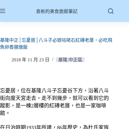
跳
至
袁彬的美食旅遊筆記
主
要
內
容
基隆中正│忘憂居│八斗子必遊咕咾石紅磚老厝，必吃飛
魚卵香腸燉飯
2018 年 11 月 23 日
基隆.中正區
忘憂居，位在基隆八斗子忘憂谷下方，沿著八斗
街向度天宮走去，走不到幾步，就可以看到它的
蹤影，是一棟2層樓的紅磚老厝，也是一家咖啡
館。
在日治時期1933年所建，86年歷史，為杜氏家族