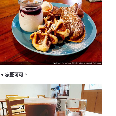
▼忘憂可可。