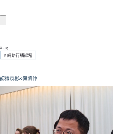
#tag
#
網路行銷課程
認識袁彬&蔡凱仲