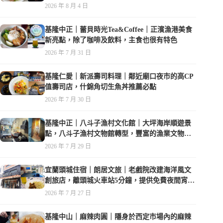
2026 年 8 月 4 日
基隆中正｜蕾貝時光Tea&Coffee｜正濱漁港美食
新亮點，除了咖啡及飲料，主食也很有特色
2026 年 7 月 31 日
基隆仁愛｜新派壽司料理｜鄰近廟口夜市的高CP
值壽司店，什錦角切生魚丼推薦必點
2026 年 7 月 30 日
基隆中正｜八斗子漁村文化館｜大坪海岸順遊景
點，八斗子漁村文物館轉型，豐富的漁業文物，
值得走訪
2026 年 7 月 29 日
宜蘭頭城住宿｜朗居文旅｜老戲院改建海洋風文
創旅店，離頭城火車站5分鐘，提供免費夜間宵
夜，親子遊戲空間
2026 年 7 月 27 日
基隆中山｜麻辣肉圓｜隱身於西定市場內的麻辣