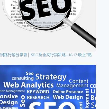
網路行銷分享會│ SEO及全網行銷策略─10/12 晚上7點