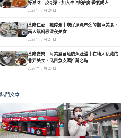
好滋味，皮Q彈，加入牛油的內餡香氣誘人
2026 年 7 月 26 日
基隆仁愛｜雜碎鴻｜崁仔頂漁市旁的攤車美食，
高人氣銅板深夜美食
2026 年 7 月 24 日
基隆安樂｜阿美虱目魚皮魚肚湯｜在地人私藏的
巷弄美食，虱目魚皮湯推薦必點
2026 年 7 月 23 日
熱門文章