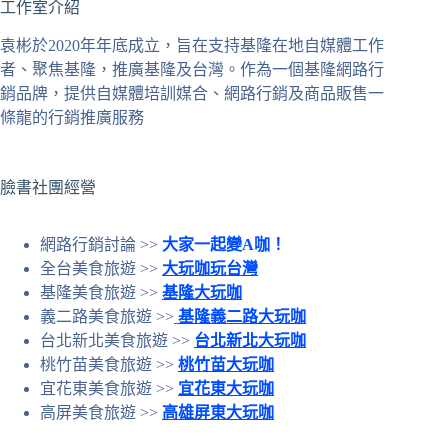
工作室介紹
到
符
袁彬於2020年年底成立，旨在支持基隆在地自媒體工作
合
者、聚焦基隆，推廣基隆及台灣。作為一個基隆網路行
條
銷品牌，提供自媒體培訓媒合、網路行銷及商品販售一
件
條龍的行銷推廣服務
的
結
果
臉書社團經營
網路行銷討論 >>
大家一起變A咖！
全台美食旅遊 >>
大玩咖玩台灣
基隆美食旅遊 >>
基隆大玩咖
義二路美食旅遊 >>
基隆義二路大玩咖
台北新北美食旅遊 >>
台北新北大玩咖
桃竹苗美食旅遊 >>
桃竹苗大玩咖
宜花東美食旅遊 >>
宜花東大玩咖
高屏美食旅遊 >>
高雄屏東大玩咖