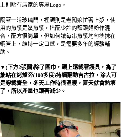
上則貼有店家的專屬Logo。
隔著一道玻璃門，裡頭則是老闆娘忙著上漿，使
用的魚漿是鯊魚漿，搭配少許的鹽跟麵粉作混
合，配方很簡單，但如何讓每串魚漿均勻塗抹在
鋼管上，維持
一定口感，是需要多年的經驗輔
助。
▼(下方2張圖)除了圍巾，頭上還載著護具，為了
能站在烤爐旁(100多度)持續翻動吉古拉，涂大可
是穿載齊全，冬天工作時很溫暖，夏天就會熱壞
了，所以產量也跟著減少。