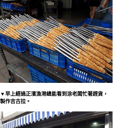
▼早上經過正濱漁港總能看到涂老闆忙著趕貨，
製作吉古拉。