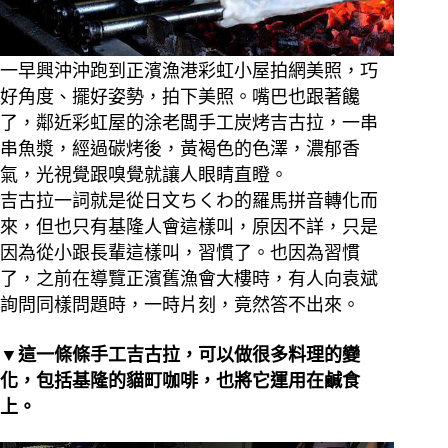
一早興沖沖跑到正濱漁港彩虹小屋拍網美照，巧
好角度、擺好姿勢，拍下美照。
嘴巴也跟著饞
了，鄰近彩虹屋的涂老闆手工炭烤吉古拉，一串
串魚漿，經過碳烤後，黃褐色的色澤，濃郁香
氣，光視覺跟嗅覺就讓人眼睛直瞪。
吉古拉一詞就是從日文ちくわ的羅馬拼音轉化而
來，但也只有基隆人會這樣叫，原因不詳，只是
因為從小跟長輩這樣叫，習慣了。
也因為習慣
了，之前在導覽正濱舊漁會大樓時，有人向袁斌
詢問同樣問題時，一時片刻，竟然答不出來。
▼這一條條手工吉古拉，可以做很多料理的變
化，包括基隆的貓町咖啡，也將它運用在鹹食
上。