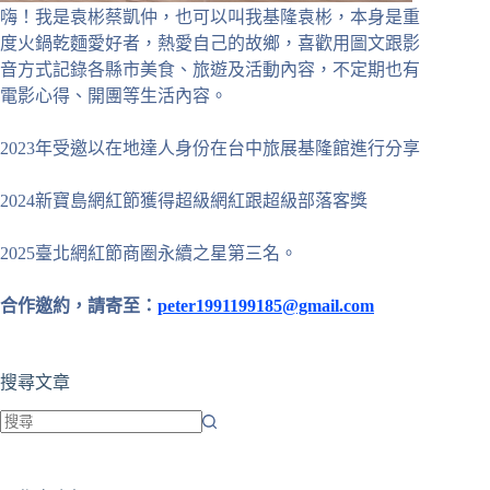
嗨！我是袁彬蔡凱仲，也可以叫我基隆袁彬，本身是重
度火鍋乾麵愛好者，熱愛自己的故鄉，喜歡用圖文跟影
音方式記錄各縣市美食、旅遊及活動內容，不定期也有
電影心得、開團等生活內容。
2023年受邀以在地達人身份在台中旅展基隆館進行分享
2024新寶島網紅節獲得超級網紅跟超級部落客獎
2025臺北網紅節商圈永續之星第三名。
合作邀約，請寄至：
peter1991199185@gmail.com
搜尋文章
找
不