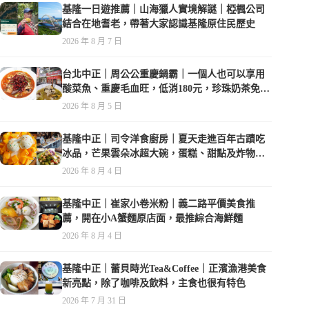
基隆一日遊推薦｜山海獵人實境解謎｜椏楓公司
結合在地耆老，帶著大家認識基隆原住民歷史
2026 年 8 月 7 日
台北中正｜周公公重慶鍋霸｜一個人也可以享用
酸菜魚、重慶毛血旺，低消180元，珍珠奶茶免費
喝到爽
2026 年 8 月 5 日
基隆中正｜司令洋食廚房｜夏天走進百年古蹟吃
冰品，芒果雲朵冰超大碗，蛋糕、甜點及炸物都
在水準之上
2026 年 8 月 4 日
基隆中正｜崔家小卷米粉｜義二路平價美食推
薦，開在小A蟹麵原店面，最推綜合海鮮麵
2026 年 8 月 4 日
基隆中正｜蕾貝時光Tea&Coffee｜正濱漁港美食
新亮點，除了咖啡及飲料，主食也很有特色
2026 年 7 月 31 日