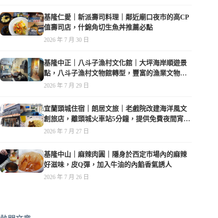
基隆仁愛｜新派壽司料理｜鄰近廟口夜市的高CP
值壽司店，什錦角切生魚丼推薦必點
2026 年 7 月 30 日
基隆中正｜八斗子漁村文化館｜大坪海岸順遊景
點，八斗子漁村文物館轉型，豐富的漁業文物，
值得走訪
2026 年 7 月 29 日
宜蘭頭城住宿｜朗居文旅｜老戲院改建海洋風文
創旅店，離頭城火車站5分鐘，提供免費夜間宵
夜，親子遊戲空間
2026 年 7 月 27 日
基隆中山｜麻辣肉圓｜隱身於西定市場內的麻辣
好滋味，皮Q彈，加入牛油的內餡香氣誘人
2026 年 7 月 26 日