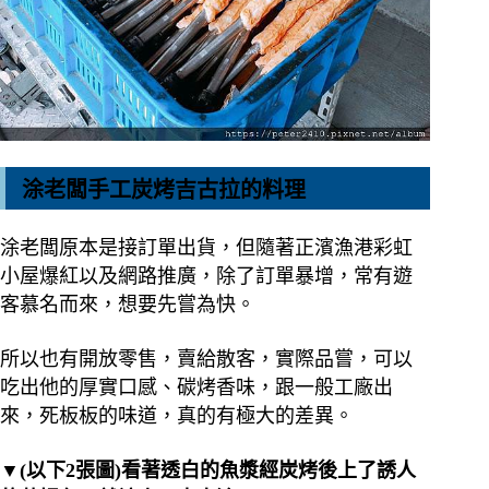
涂老闆手工炭烤吉古拉的料理
涂老闆原本是接訂單出貨，但隨著正濱漁港彩虹
小屋爆紅以及網路推廣，除了訂單暴增，常有遊
客慕名而來，想要先嘗為快。
所以也有開放零售，賣給散客，實際品嘗，可以
吃出他的厚實口感、碳烤香味，跟一般工廠出
來，死板板的味道，真的有極大的差異。
▼(以下2張圖)看著透白的魚漿經炭烤後上了誘人