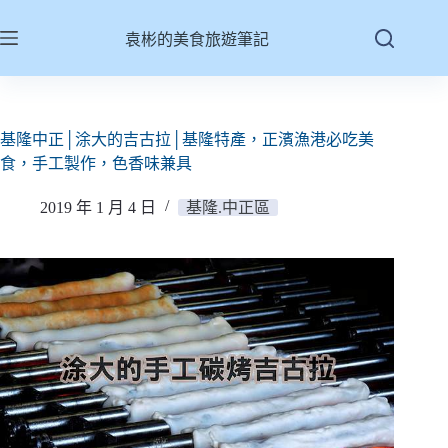
跳
至
袁彬的美食旅遊筆記
主
要
內
容
基隆中正│涂大的吉古拉│基隆特產，正濱漁港必吃美
食，手工製作，色香味兼具
2019 年 1 月 4 日
基隆.中正區