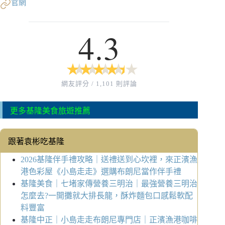
官網
4.3
★
★
★
★
★
★
★
★
★
★
網友評分 / 1,101 則評論
更多基隆美食旅遊推薦
跟著袁彬吃基隆
2026基隆伴手禮攻略｜送禮送到心坎裡，來正濱漁
港色彩屋《小島走走》選購布朗尼當作伴手禮
基隆美食｜七堵家傳營養三明治｜最強營養三明治
怎麼去?一開攤就大排長龍，酥炸麵包口感鬆軟配
料豐富
基隆中正｜小島走走布朗尼專門店｜正濱漁港咖啡