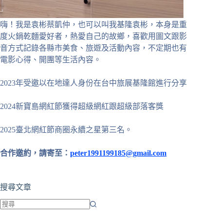
嗨！我是袁彬蔡凱仲，也可以叫我基隆袁彬，本身是重
度火鍋乾麵愛好者，熱愛自己的故鄉，喜歡用圖文跟影
音方式記錄各縣市美食、旅遊及活動內容，不定期也有
電影心得、開團等生活內容。
2023年受邀以在地達人身份在台中旅展基隆館進行分享
2024新寶島網紅節獲得超級網紅跟超級部落客獎
2025臺北網紅節商圈永續之星第三名。
合作邀約，請寄至：
peter1991199185@gmail.com
搜尋文章
找