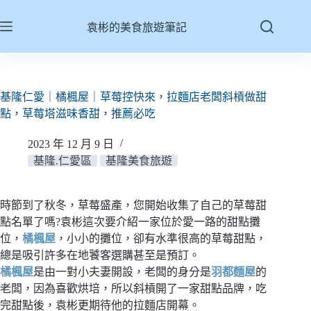
跳
至
袁彬的美食旅遊筆記
主
要
內
容
基隆仁愛｜橘楓屋｜草莓控快來，拉麵店老闆斜槓做甜
點，草莓塔滋味香甜，推薦必吃
2023 年 12 月 9 日
基隆.仁愛區
基隆美食旅遊
時節到了秋冬，草莓盛產，您開始收集了自己的草莓甜
點名單了嗎?袁彬這次要介紹一家位於愛一路的甜點攤
位，
橘楓屋
，小小的攤位，卻有水準很高的草莓甜點，
總是吸引許多在地饕客選購甚至是預訂。
橘楓屋
是由一對小夫妻開設，老闆的身分是
羽都麵屋
的
老闆，因為喜歡烘培，所以斜槓開了一家甜點品牌，吃
完甜點後，袁彬更期待他的拉麵店開幕。