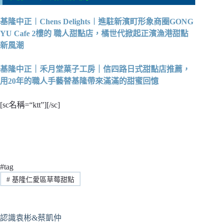
基隆中正︱Chens Delights︱進駐新濱町形象商圈GONG
YU Cafe 2樓的 職人甜點店，橘世代掀起正濱漁港甜點
新風潮
基隆中正｜禾月堂菓子工房｜信四路日式甜點店推薦，
用20年的職人手藝替基隆帶來滿滿的甜蜜回憶
[sc名稱=“ktt”][/sc]
#tag
#
基隆仁愛區草莓甜點
認識袁彬&蔡凱仲