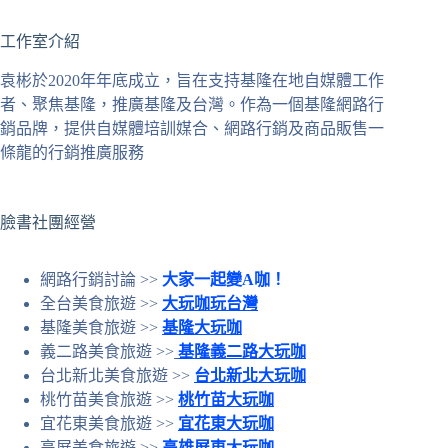
不
工作室介紹
到
符
袁彬於2020年年底成立，旨在支持基隆在地自媒體工作
合
者、聚焦基隆，推廣基隆及台灣。作為一個基隆網路行
條
銷品牌，提供自媒體培訓媒合、網路行銷及商品販售一
件
條龍的行銷推廣服務
的
結
果
臉書社團經營
網路行銷討論 >>
大家一起變A咖！
全台美食旅遊 >>
大玩咖玩台灣
基隆美食旅遊 >>
基隆大玩咖
義二路美食旅遊 >>
基隆義二路大玩咖
台北新北美食旅遊 >>
台北新北大玩咖
桃竹苗美食旅遊 >>
桃竹苗大玩咖
宜花東美食旅遊 >>
宜花東大玩咖
高屏美食旅遊 >>
高雄屏東大玩咖