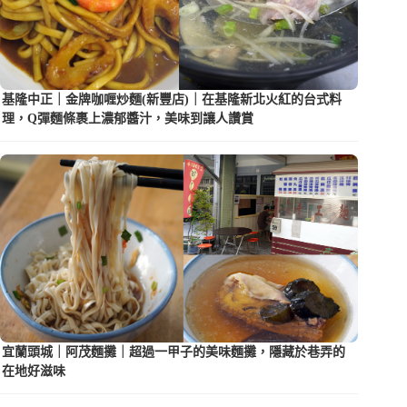
基隆中正｜金牌咖喱炒麵(新豐店)｜在基隆新北火紅的台式料
理，Q彈麵條裹上濃郁醬汁，美味到讓人讚賞
宜蘭頭城｜阿茂麵攤｜超過一甲子的美味麵攤，隱藏於巷弄的
在地好滋味