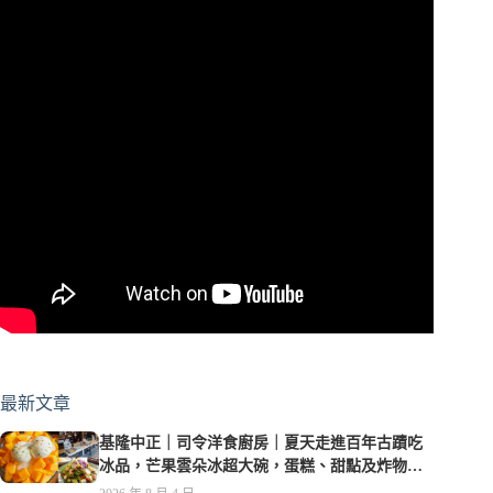
最新文章
基隆中正｜司令洋食廚房｜夏天走進百年古蹟吃
冰品，芒果雲朵冰超大碗，蛋糕、甜點及炸物都
在水準之上