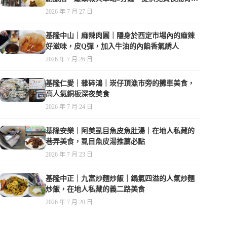
夜，親子遊戲空間
2026 年 7 月 27 日
基隆中山｜麻辣肉圓｜隱身於西定市場內的麻辣
好滋味，皮Q彈，加入牛油的內餡香氣誘人
2026 年 7 月 26 日
基隆仁愛｜雜碎鴻｜崁仔頂漁市旁的攤車美食，
高人氣銅板深夜美食
2026 年 7 月 24 日
基隆安樂｜阿美虱目魚皮魚肚湯｜在地人私藏的
巷弄美食，虱目魚皮湯推薦必點
2026 年 7 月 23 日
基隆中正｜九富炒麵炒飯｜鍋氣四溢的人氣炒麵
炒飯，在地人私藏的義二路美食
2026 年 7 月 20 日