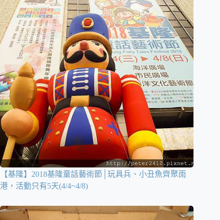
【基隆】2018基隆童話藝術節│玩具兵、小丑魚齊聚雨
港，活動只有5天(4/4~4/8)