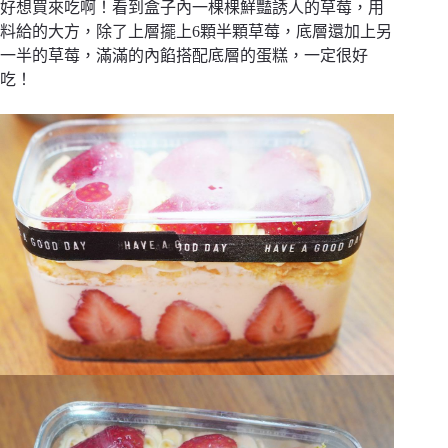
好想買來吃啊！看到盒子內一棵棵鮮豔誘人的草莓，用
料給的大方，除了上層擺上6顆半顆草莓，底層還加上另
一半的草莓，滿滿的內餡搭配底層的蛋糕，一定很好
吃！