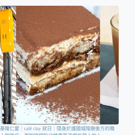
基隆仁愛｜café clay 就日｜隱身於護國城隍廟後方的職