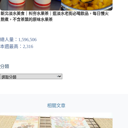
新北淡水美食｜朻夯水果茶｜逛淡水老街必喝飲品，每日慢火
熬煮，不含茶葉的原味水果茶
總人量：1,596,506
本週最高：2,316
分類
分
類
相關文章