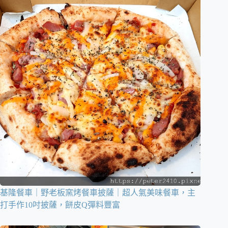
基隆餐車｜野老板窯烤餐車披薩｜超人氣美味餐車，主
打手作10吋披薩，餅皮Q彈料豐富