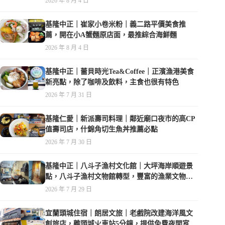
2026 年 8 月 4 日
基隆中正｜崔家小卷米粉｜義二路平價美食推
薦，開在小A蟹麵原店面，最推綜合海鮮麵
2026 年 8 月 4 日
基隆中正｜蕾貝時光Tea&Coffee｜正濱漁港美食
新亮點，除了咖啡及飲料，主食也很有特色
2026 年 7 月 31 日
基隆仁愛｜新派壽司料理｜鄰近廟口夜市的高CP
值壽司店，什錦角切生魚丼推薦必點
2026 年 7 月 30 日
基隆中正｜八斗子漁村文化館｜大坪海岸順遊景
點，八斗子漁村文物館轉型，豐富的漁業文物，
值得走訪
2026 年 7 月 29 日
宜蘭頭城住宿｜朗居文旅｜老戲院改建海洋風文
創旅店，離頭城火車站5分鐘，提供免費夜間宵