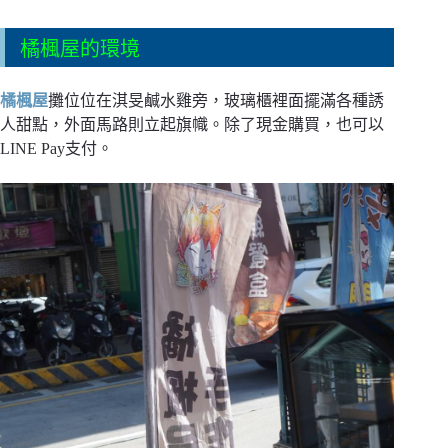
橘楓屋的環境
橘楓屋
攤位位在淇旻鹹水雞旁，玻璃櫃裡面擺滿各種誘
人甜點，外面馬路則立起旗幟。除了現金購買
，也可以
LINE Pay支付
。