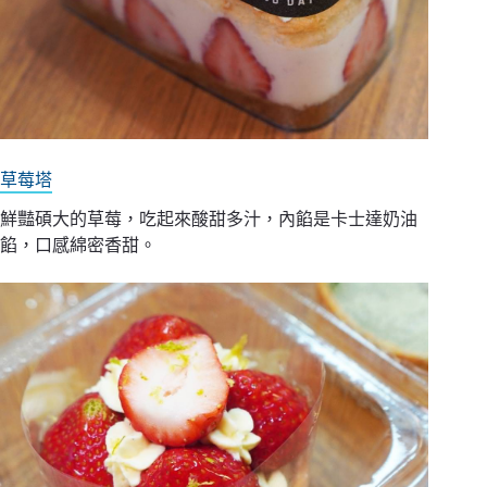
草莓塔
鮮豔碩大的草莓，吃起來酸甜多汁，內餡是卡士達奶油
餡，口感綿密香甜。