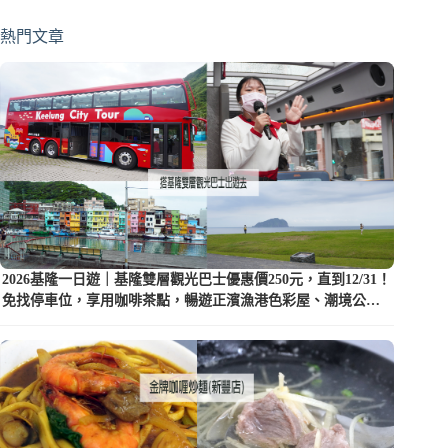
熱門文章
2026基隆一日遊｜基隆雙層觀光巴士優惠價250元，直到12/31！
免找停車位，享用咖啡茶點，暢遊正濱漁港色彩屋、潮境公園
等5大景點