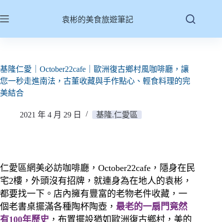
跳
至
袁彬的美食旅遊筆記
主
要
內
容
基隆仁愛｜October22cafe｜歐洲復古鄉村風咖啡廳，讓
您一秒走進南法，古董收藏與手作點心、輕食料理的完
美結合
2021 年 4 月 29 日
基隆.仁愛區
仁愛區網美必訪咖啡廳，October22cafe，隱身在民
宅2樓，外頭沒有招牌，就連身為在地人的袁彬，
都要找一下。店內擁有豐富的老物老件收藏，一
個老書桌擺滿各種陶杯陶壺，
最老的一扇門竟然
有100年歷史
，布置擺設猶如歐洲復古鄉村，美的