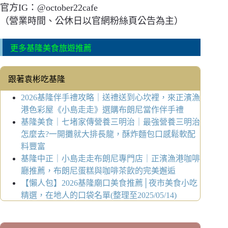
官方IG：@october22cafe
（營業時間、公休日以官網粉絲頁公告為主）
更多基隆美食旅遊推薦
跟著袁彬吃基隆
2026基隆伴手禮攻略｜送禮送到心坎裡，來正濱漁
港色彩屋《小島走走》選購布朗尼當作伴手禮
基隆美食｜七堵家傳營養三明治｜最強營養三明治
怎麼去?一開攤就大排長龍，酥炸麵包口感鬆軟配
料豐富
基隆中正｜小島走走布朗尼專門店｜正濱漁港咖啡
廳推薦，布朗尼蛋糕與咖啡茶飲的完美邂逅
【懶人包】2026基隆廟口美食推薦│夜市美食小吃
精選，在地人的口袋名單(整理至2025/05/14)