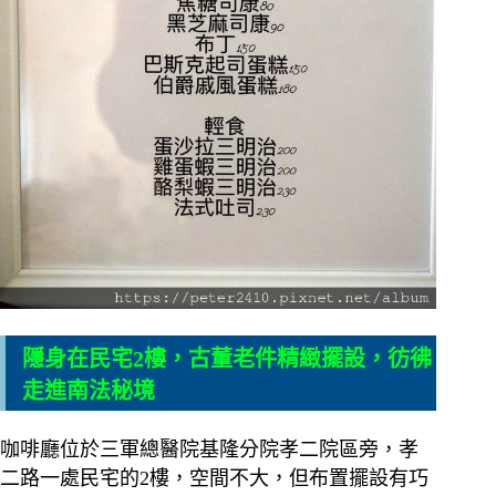
隱身在民宅2樓，古董老件精緻擺設，彷彿
走進南法秘境
咖啡廳位於三軍總醫院基隆分院孝二院區旁，孝
二路一處民宅的2樓，空間不大，但布置擺設有巧