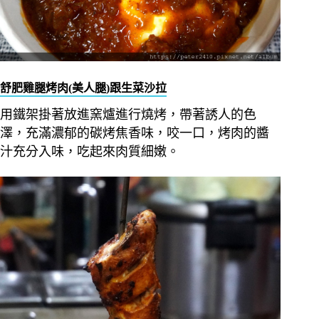
舒肥雞腿烤肉(美人腿)跟生菜沙拉
用鐵架掛著放進窯爐進行燒烤，帶著誘人的色
澤，充滿濃郁的碳烤焦香味，咬一口，烤肉的醬
汁充分入味，吃起來肉質細嫩。