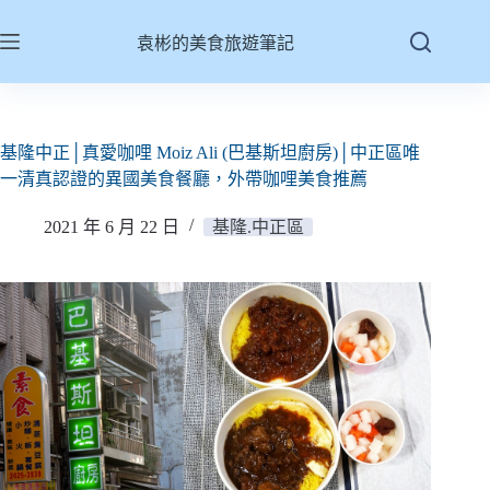
跳
至
袁彬的美食旅遊筆記
主
要
內
容
基隆中正│真愛咖哩 Moiz Ali (巴基斯坦廚房)│中正區唯
一清真認證的異國美食餐廳，外帶咖哩美食推薦
2021 年 6 月 22 日
基隆.中正區