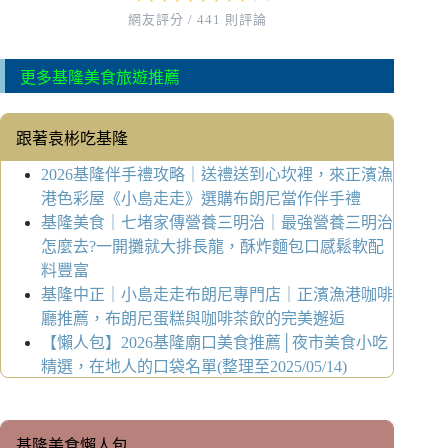
網友評分 / 441 則評論
更多基隆美食旅遊推薦
跟著袁彬吃基隆
2026基隆伴手禮攻略｜送禮送到心坎裡，來正濱漁
港色彩屋《小島走走》選購布朗尼當作伴手禮
基隆美食｜七堵家傳營養三明治｜最強營養三明治
怎麼去?一開攤就大排長龍，酥炸麵包口感鬆軟配
料豐富
基隆中正｜小島走走布朗尼專門店｜正濱漁港咖啡
廳推薦，布朗尼蛋糕與咖啡茶飲的完美邂逅
【懶人包】2026基隆廟口美食推薦│夜市美食小吃
精選，在地人的口袋名單(整理至2025/05/14)
基隆美食懶人包