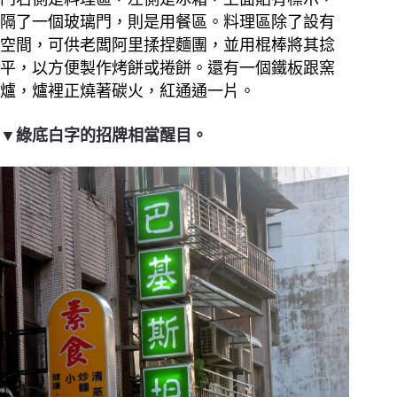
隔了一個玻璃門，則是用餐區。料理區除了設有
空間，可供老闆阿里揉捏麵團，並用棍棒將其捻
平，以方便製作烤餅或捲餅。還有一個鐵板跟窯
爐，爐裡正燒著碳火，紅通通一片。
▼綠底白字的招牌相當醒目。