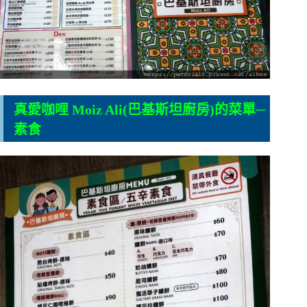
真愛咖哩 Moiz Ali(巴基斯坦廚房)的菜單─
素食