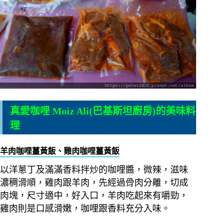
真愛咖哩 Moiz Ali(巴基斯坦廚房)的美味料
理
羊肉咖哩薑黃飯、雞肉咖哩薑黃飯
以洋蔥丁及滿滿香料拌炒的咖哩醬，微辣，滋味
濃稠滑順，雞肉跟羊肉，先經過骨肉分離，切成
肉塊，尺寸適中，好入口，羊肉吃起來有嚼勁，
雞肉則是口感滑嫩，咖哩跟香料充分入味。