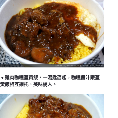
▼雞肉咖哩薑黃飯，一湯匙舀起，咖哩醬汁跟薑
黃飯相互襯托，美味誘人。