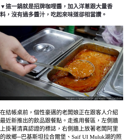
▼這一鍋就是招牌咖哩醬，加入洋蔥跟大量香
料，沒有過多醬汁，吃起來味道卻相當讚。
在結帳桌前，個性豪邁的老闆娘正在跟客人介紹
最近新推出的飲品跟餐點。走進用餐區，左側牆
上掛著清真認證的標誌，右側牆上放著老闆阿里
的故鄉─巴基斯坦拉合爾堡、Saif UI Muluk湖的照