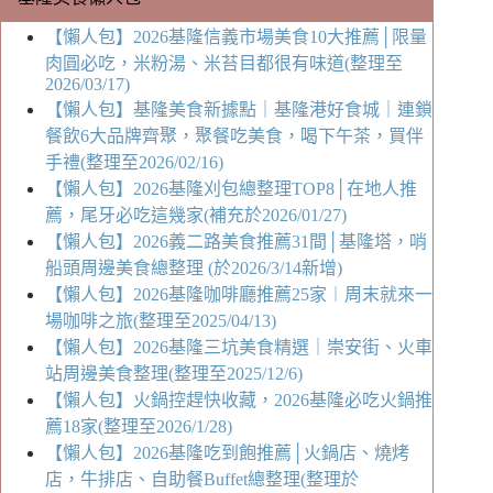
【懶人包】2026基隆信義市場美食10大推薦│限量
肉圓必吃，米粉湯、米苔目都很有味道(整理至
2026/03/17)
【懶人包】基隆美食新據點｜基隆港好食城｜連鎖
餐飲6大品牌齊聚，聚餐吃美食，喝下午茶，買伴
手禮(整理至2026/02/16)
【懶人包】2026基隆刈包總整理TOP8│在地人推
薦，尾牙必吃這幾家(補充於2026/01/27)
【懶人包】2026義二路美食推薦31間│基隆塔，哨
船頭周邊美食總整理 (於2026/3/14新增)
【懶人包】2026基隆咖啡廳推薦25家︱周末就來一
場咖啡之旅(整理至2025/04/13)
【懶人包】2026基隆三坑美食精選｜崇安街、火車
站周邊美食整理(整理至2025/12/6)
【懶人包】火鍋控趕快收藏，2026基隆必吃火鍋推
薦18家(整理至2026/1/28)
【懶人包】2026基隆吃到飽推薦│火鍋店、燒烤
店，牛排店、自助餐Buffet總整理(整理於