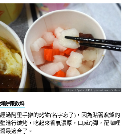
烤餅跟飲料
經過阿里手擀的烤餅(名字忘了)，因為貼著窯爐的
壁進行燒烤，吃起來香氣濃厚，口感Q彈，配咖哩
醬最適合了。