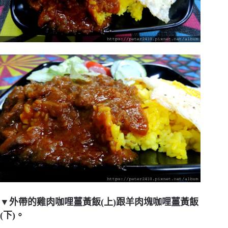
▼外帶的雞肉咖哩薑黃飯(上)跟羊肉塊咖哩薑黃飯
(下)。