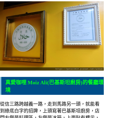
真愛咖哩 Moiz Ali(巴基斯坦廚房)的餐廳環
境
從信三路跨越義一路，走到馬路另一頭，就能看
到綠底白字的招牌，上頭寫著巴基斯坦廚房，店
門右側是料理區，左側是冰箱，上面貼有標示，