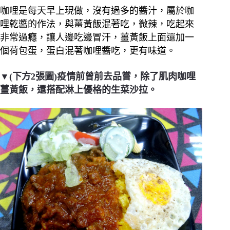
咖哩是每天早上現做，沒有過多的醬汁，屬於咖
哩乾醬的作法，與薑黃飯混著吃，微辣，吃起來
非常過癮，讓人邊吃邊冒汗，薑黃飯上面還加一
個荷包蛋，蛋白混著咖哩醬吃，更有味道。
▼(下方2張圖)疫情前曾前去品嘗，除了肌肉咖哩
薑黃飯，還搭配淋上優格的生菜沙拉。