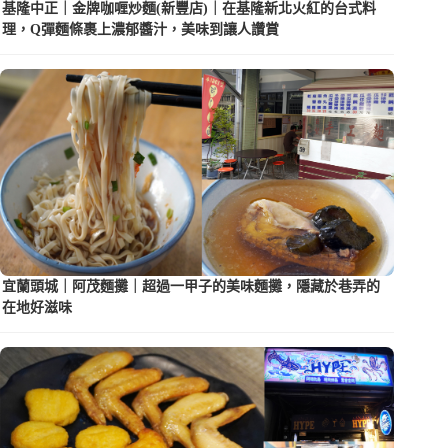
基隆中正｜金牌咖喱炒麵(新豐店)｜在基隆新北火紅的台式料
理，Q彈麵條裹上濃郁醬汁，美味到讓人讚賞
宜蘭頭城｜阿茂麵攤｜超過一甲子的美味麵攤，隱藏於巷弄的
在地好滋味