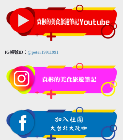
IG帳號ID：
@peter19911991