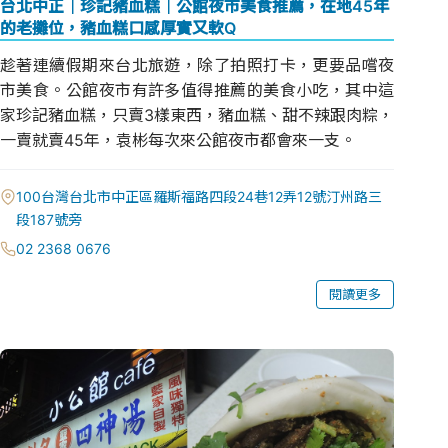
台北中正｜珍記豬血糕｜公館夜市美食推薦，在地45年
的老攤位，豬血糕口感厚實又軟Q
趁著連續假期來台北旅遊，除了拍照打卡，更要品嚐夜
市美食。公館夜市有許多值得推薦的美食小吃，其中這
家珍記豬血糕，只賣3樣東西，豬血糕、甜不辣跟肉粽，
一賣就賣45年，袁彬每次來公館夜市都會來一支。
100台灣台北市中正區羅斯福路四段24巷12弄12號汀州路三
段187號旁
02 2368 0676
閱讀更多