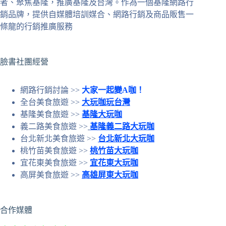
者、聚焦基隆，推廣基隆及台灣。作為一個基隆網路行
條
銷品牌，提供自媒體培訓媒合、網路行銷及商品販售一
件
條龍的行銷推廣服務
的
結
果
臉書社團經營
網路行銷討論 >>
大家一起變A咖！
全台美食旅遊 >>
大玩咖玩台灣
基隆美食旅遊 >>
基隆大玩咖
義二路美食旅遊 >>
基隆義二路大玩咖
台北新北美食旅遊 >>
台北新北大玩咖
桃竹苗美食旅遊 >>
桃竹苗大玩咖
宜花東美食旅遊 >>
宜花東大玩咖
高屏美食旅遊 >>
高雄屏東大玩咖
合作媒體