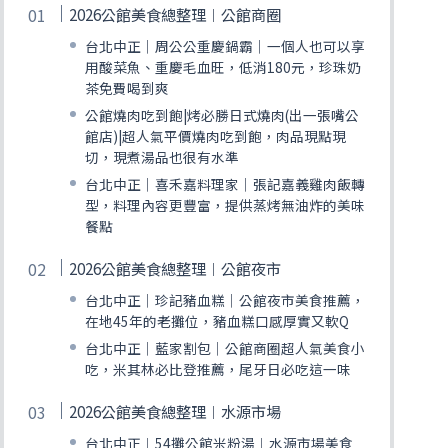
2026公館美食總整理︱公館商圈
台北中正｜周公公重慶鍋霸｜一個人也可以享
用酸菜魚、重慶毛血旺，低消180元，珍珠奶
茶免費喝到爽
公館燒肉吃到飽|烤必勝日式燒肉(出一張嘴公
館店)|超人氣平價燒肉吃到飽，肉品現點現
切，現煮湯品也很有水準
台北中正｜喜禾嘉料理家｜張記嘉義雞肉飯轉
型，料理內容更豐富，提供蒸烤無油炸的美味
餐點
2026公館美食總整理︱公館夜市
台北中正｜珍記豬血糕｜公館夜市美食推薦，
在地45年的老攤位，豬血糕口感厚實又軟Q
台北中正｜藍家割包｜公館商圈超人氣美食小
吃，米其林必比登推薦，尾牙日必吃這一味
2026公館美食總整理︱水源市場
台北中正︱54攤公館米粉湯︱水源市場美食