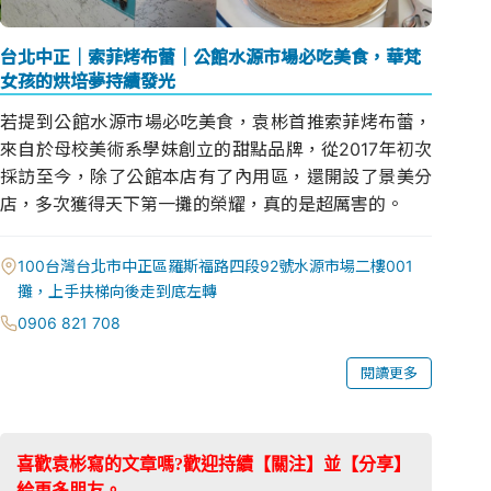
台北中正｜索菲烤布蕾｜公館水源市場必吃美食，華梵
女孩的烘培夢持續發光
若提到公館水源市場必吃美食，袁彬首推索菲烤布蕾，
來自於母校美術系學妹創立的甜點品牌，從2017年初次
採訪至今，除了公館本店有了內用區，還開設了景美分
店，多次獲得天下第一攤的榮耀，真的是超厲害的。
100台灣台北市中正區羅斯福路四段92號水源市場二樓001
攤，上手扶梯向後走到底左轉
0906 821 708
閱讀更多
喜歡袁彬寫的文章嗎?歡迎持續【關注】並【分享】
給更多朋友。