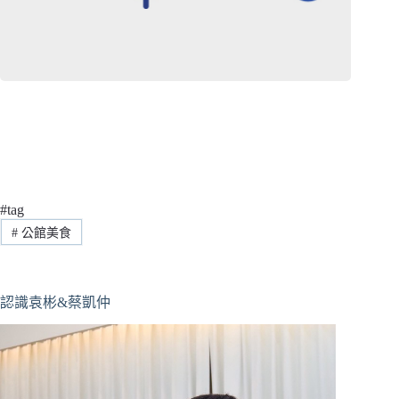
#tag
#
公館美食
認識袁彬&蔡凱仲