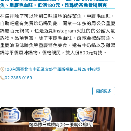
魚、重慶毛血旺，低消180元，珍珠奶茶免費喝到爽
在這裡除了可以吃到口味道地的酸菜魚，重慶毛血旺，
自助吧還有免費珍奶喝到飽，開業一年多的周公公重慶
鍋霸百元鍋物，也是近期instagram火紅的的公館人氣
鍋物。品項豐富，除了重慶毛血旺、酸辣金椒酸菜魚、
重慶油潑沸騰魚等重慶特色美食，還有牛奶鍋以及雞湯
鍋等平價風味鍋物，價格親民，雙人份600元有找。
100台灣臺北市中正區文盛里羅斯福路三段284巷8號
02 2368 0169
閱讀更多