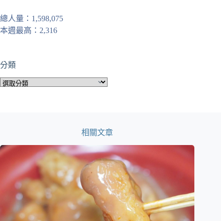
總人量：1,598,075
本週最高：2,316
分類
分
類
相關文章