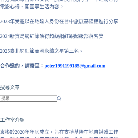
電影心得、開團等生活內容。
2023年受邀以在地達人身份在台中旅展基隆館進行分享
2024新寶島網紅節獲得超級網紅跟超級部落客獎
2025臺北網紅節商圈永續之星第三名。
合作邀約，請寄至：
peter1991199185@gmail.com
搜尋文章
找
不
工作室介紹
到
符
袁彬於2020年年底成立，旨在支持基隆在地自媒體工作
合