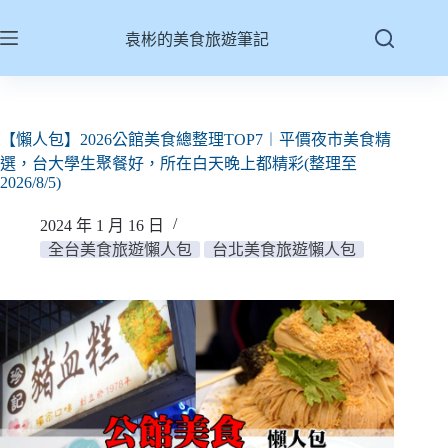
跳
至
袁彬的美食旅遊筆記
主
要
內
容
【懶人包】2026公館美食總整理TOP7︱平價夜市美食精
選，台大學生聚餐好，所在白天晚上都精彩(整理至
2026/8/5)
2024 年 1 月 16 日
全台美食旅遊懶人包
台北美食旅遊懶人包