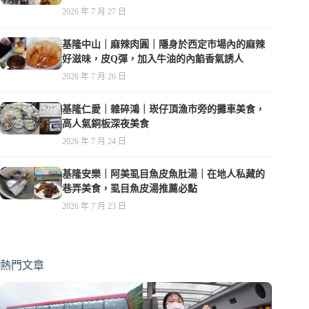
夜，親子遊戲空間
2026 年 7 月 27 日
基隆中山｜麻辣肉圓｜隱身於西定市場內的麻辣
好滋味，皮Q彈，加入牛油的內餡香氣誘人
2026 年 7 月 26 日
基隆仁愛｜雜碎鴻｜崁仔頂漁市旁的攤車美食，
高人氣銅板深夜美食
2026 年 7 月 24 日
基隆安樂｜阿美虱目魚皮魚肚湯｜在地人私藏的
巷弄美食，虱目魚皮湯推薦必點
2026 年 7 月 23 日
熱門文章