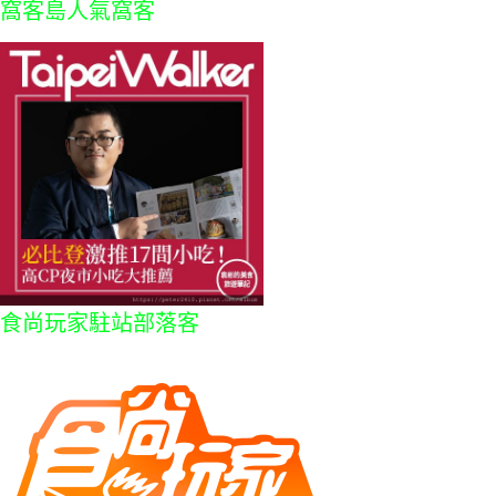
窩客島人氣窩客
食尚玩家駐站部落客