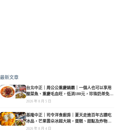
最新文章
台北中正｜周公公重慶鍋霸｜一個人也可以享用
酸菜魚、重慶毛血旺，低消180元，珍珠奶茶免費
喝到爽
2026 年 8 月 5 日
基隆中正｜司令洋食廚房｜夏天走進百年古蹟吃
冰品，芒果雲朵冰超大碗，蛋糕、甜點及炸物都
在水準之上
2026 年 8 月 4 日