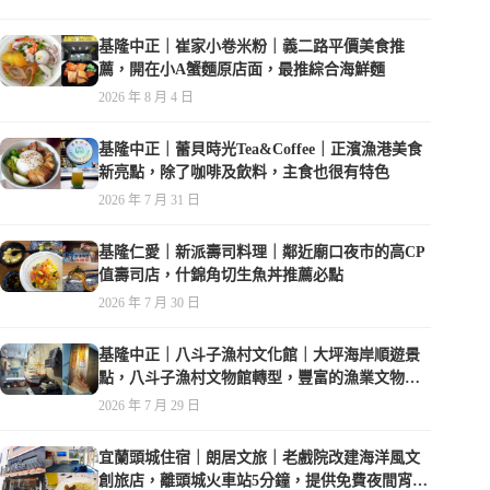
基隆中正｜崔家小卷米粉｜義二路平價美食推
薦，開在小A蟹麵原店面，最推綜合海鮮麵
2026 年 8 月 4 日
基隆中正｜蕾貝時光Tea&Coffee｜正濱漁港美食
新亮點，除了咖啡及飲料，主食也很有特色
2026 年 7 月 31 日
基隆仁愛｜新派壽司料理｜鄰近廟口夜市的高CP
值壽司店，什錦角切生魚丼推薦必點
2026 年 7 月 30 日
基隆中正｜八斗子漁村文化館｜大坪海岸順遊景
點，八斗子漁村文物館轉型，豐富的漁業文物，
值得走訪
2026 年 7 月 29 日
宜蘭頭城住宿｜朗居文旅｜老戲院改建海洋風文
創旅店，離頭城火車站5分鐘，提供免費夜間宵