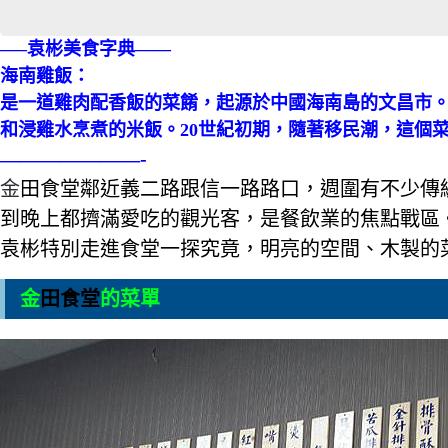
—–袁彬美食字典——
海南雞飯：
是一道雞肉配香飯的菜餚，起源於中國海南島的文昌市
和浸雞水烹煮的米飯。20世紀初期，隨著移民潮，這個
———————-
金
田食堂鄰近義二路跟信一路路口，週圍有不少傳
到晚上都擠滿愛吃的觀光客，是餐飲業的焦點戰區
袁彬特別走進食堂一探究竟，明亮的空間、木製的
金
田食堂
的菜單