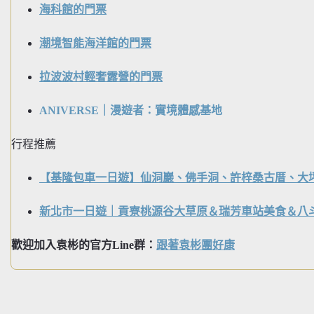
海科館的門票
潮境智能海洋館的門票
拉波波村輕奢露營的門票
ANIVERSE｜漫遊者：實境體感基地
行程推薦
【基隆包車一日遊】仙洞巖、佛手洞、許梓桑古厝、大
新北市一日遊｜貢寮桃源谷大草原＆瑞芳車站美食＆八
歡迎加入袁彬的官方Line群：
跟著袁彬團好康