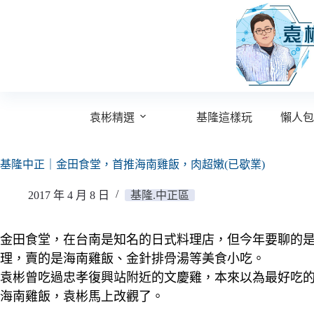
跳
至
主
要
內
容
袁彬精選
基隆這樣玩
懶人包
基隆中正｜金田食堂，首推海南雞飯，肉超嫩(已歇業)
2017 年 4 月 8 日
基隆.中正區
金田食堂，在台南是知名的日式料理店，但今年要聊的
理，賣的是海南雞飯、金針排骨湯等美食小吃。
袁彬曾吃過忠孝復興站附近的文慶雞，本來以為最好吃
海南雞飯，袁彬馬上改觀了。