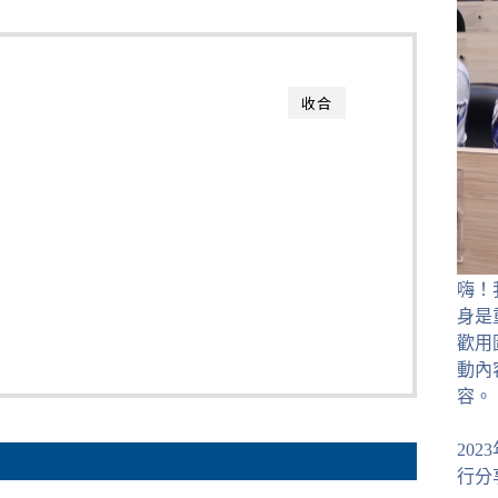
收合
嗨！
身是
歡用
動內
容。
20
行分