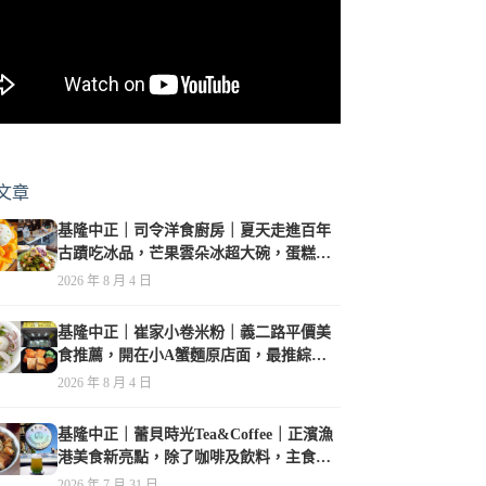
文章
基隆中正｜司令洋食廚房｜夏天走進百年
古蹟吃冰品，芒果雲朵冰超大碗，蛋糕、
甜點及炸物都在水準之上
2026 年 8 月 4 日
基隆中正｜崔家小卷米粉｜義二路平價美
食推薦，開在小A蟹麵原店面，最推綜合
海鮮麵
2026 年 8 月 4 日
基隆中正｜蕾貝時光Tea&Coffee｜正濱漁
港美食新亮點，除了咖啡及飲料，主食也
很有特色
2026 年 7 月 31 日