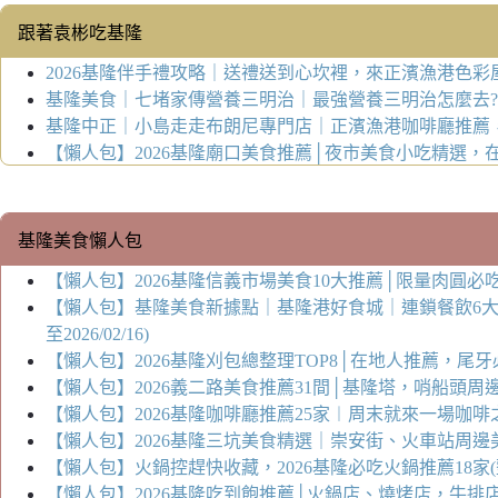
跟著袁彬吃基隆
2026基隆伴手禮攻略｜送禮送到心坎裡，來正濱漁港色
基隆美食｜七堵家傳營養三明治｜最強營養三明治怎麼去
基隆中正｜小島走走布朗尼專門店｜正濱漁港咖啡廳推薦
【懶人包】2026基隆廟口美食推薦│夜市美食小吃精選，在地人的
基隆美食懶人包
【懶人包】2026基隆信義市場美食10大推薦│限量肉圓必吃，
【懶人包】基隆美食新據點｜基隆港好食城｜連鎖餐飲6大
至2026/02/16)
【懶人包】2026基隆刈包總整理TOP8│在地人推薦，尾牙必吃這
【懶人包】2026義二路美食推薦31間│基隆塔，哨船頭周邊美食總
【懶人包】2026基隆咖啡廳推薦25家︱周末就來一場咖啡之旅(整
【懶人包】2026基隆三坑美食精選｜崇安街、火車站周邊美食整理
【懶人包】火鍋控趕快收藏，2026基隆必吃火鍋推薦18家(整理至
【懶人包】2026基隆吃到飽推薦│火鍋店、燒烤店，牛排店、自助餐