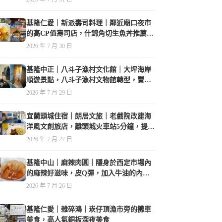
基隆仁愛｜新派壽司料理｜鄰近廟口夜市
的高CP值壽司店，什錦角切生魚丼推薦必
點
2026 年 7 月 30 日
基隆中正｜八斗子漁村文化館｜大坪海岸
順遊景點，八斗子漁村文物館轉型，豐富
的漁業文物，值得走訪
2026 年 7 月 29 日
宜蘭頭城住宿｜朗居文旅｜老戲院改建海
洋風文創旅店，離頭城火車站5分鐘，提供
免費夜間宵夜，親子遊戲空間
2026 年 7 月 27 日
基隆中山｜麻辣肉圓｜隱身於西定市場內
的麻辣好滋味，皮Q彈，加入牛油的內餡
香氣誘人
2026 年 7 月 26 日
基隆仁愛｜雜碎鴻｜崁仔頂漁市旁的攤車
美食，高人氣銅板深夜美食