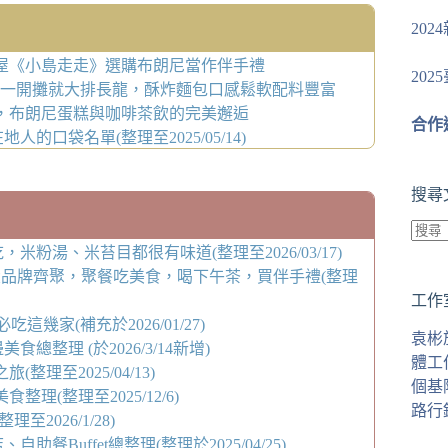
20
彩屋《小島走走》選購布朗尼當作伴手禮
20
?一開攤就大排長龍，酥炸麵包口感鬆軟配料豐富
，布朗尼蛋糕與咖啡茶飲的完美邂逅
合作
口袋名單(整理至2025/05/14)
搜尋
米粉湯、米苔目都很有味道(整理至2026/03/17)
找
品牌齊聚，聚餐吃美食，喝下午茶，買伴手禮(整理
不
工作
到
幾家(補充於2026/01/27)
符
袁彬
整理 (於2026/3/14新增)
合
體工
理至2025/04/13)
條
個基
(整理至2025/12/6)
件
路行
2026/1/28)
的
Buffet總整理(整理於2025/04/25)
結