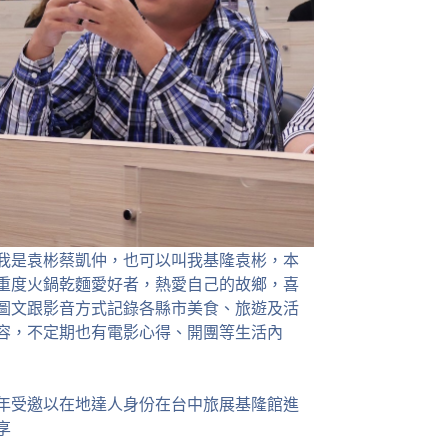
我是袁彬蔡凱仲，也可以叫我基隆袁彬，本
重度火鍋乾麵愛好者，熱愛自己的故鄉，喜
圖文跟影音方式記錄各縣市美食、旅遊及活
容，不定期也有電影心得、開團等生活內
23年受邀以在地達人身份在台中旅展基隆館進
享