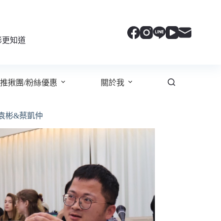
彬更知道
推揪團/粉絲優惠
關於我
袁彬&蔡凱仲