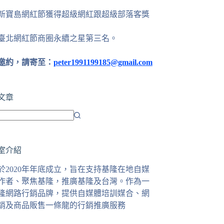
24新寶島網紅節獲得超級網紅跟超級部落客獎
25臺北網紅節商圈永續之星第三名。
邀約，請寄至：
peter1991199185@gmail.com
文章
室介紹
於2020年年底成立，旨在支持基隆在地自媒
作者、聚焦基隆，推廣基隆及台灣。作為一
隆網路行銷品牌，提供自媒體培訓媒合、網
銷及商品販售一條龍的行銷推廣服務