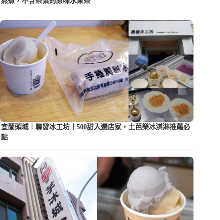
熬煮，不含茶葉的原味水果茶
宜蘭頭城｜聯發冰工坊｜500甜入選店家，土芭樂冰淇淋推薦必
點