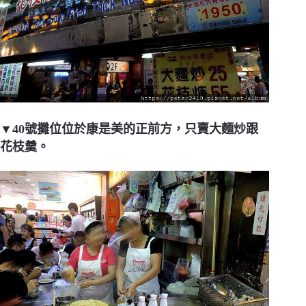
▼40號攤位位於康是美的正前方，只賣大麵炒跟
花枝羹。