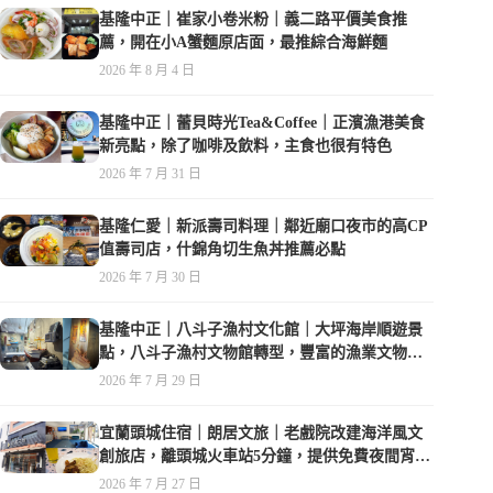
基隆中正｜崔家小卷米粉｜義二路平價美食推
薦，開在小A蟹麵原店面，最推綜合海鮮麵
2026 年 8 月 4 日
基隆中正｜蕾貝時光Tea&Coffee｜正濱漁港美食
新亮點，除了咖啡及飲料，主食也很有特色
2026 年 7 月 31 日
基隆仁愛｜新派壽司料理｜鄰近廟口夜市的高CP
值壽司店，什錦角切生魚丼推薦必點
2026 年 7 月 30 日
基隆中正｜八斗子漁村文化館｜大坪海岸順遊景
點，八斗子漁村文物館轉型，豐富的漁業文物，
值得走訪
2026 年 7 月 29 日
宜蘭頭城住宿｜朗居文旅｜老戲院改建海洋風文
創旅店，離頭城火車站5分鐘，提供免費夜間宵
夜，親子遊戲空間
2026 年 7 月 27 日