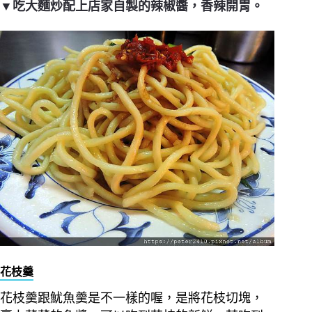
▼吃大麵炒配上店家自製的辣椒醬，香辣開胃。
花枝羹
花枝羹跟魷魚羹是不一樣的喔，是將花枝切塊，