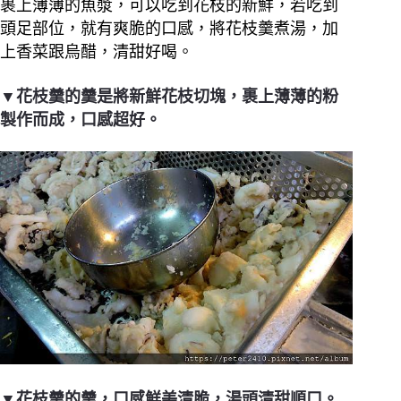
裹上薄薄的魚漿，可以吃到花枝的新鮮，若吃到
頭足部位，就有爽脆的口感，將花枝羹煮湯，加
上香菜跟烏醋，清甜好喝。
▼花枝羹的羹是將新鮮花枝切塊，裹上薄薄的粉
製作而成，口感超好。
▼花枝羹的羹，口感鮮美清脆，湯頭清甜順口。