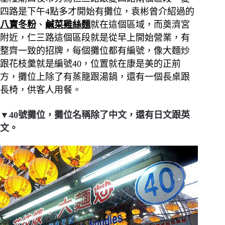
四路是下午4點多才開始有攤位，袁彬曾介紹過的
八寶冬粉
、
鹹菜雞絲麵
就在這個區域，而奠濟宮
附近，仁三路這個區段就是從早上開始營業，有
整齊一致的招牌，每個攤位都有編號，像大麵炒
跟花枝羹就是編號40，位置就在康是美的正前
方，攤位上除了有蒸籠跟湯鍋，還有一個長桌跟
長椅，供客人用餐。
▼40號攤位，攤位名稱除了中文，還有日文跟英
文。