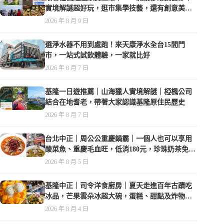
實境解謎超好玩，逛市集學技藝，還有創意美食
可以品嚐
2026 年 8 月 9 日
選淨水器不用到處跑！來天康淨水全台15間門
市，一站式試飲體驗，一家就比好
2026 年 8 月 7 日
基隆一日遊推薦｜山海獵人實境解謎｜椏楓公司
結合在地耆老，帶著大家認識基隆原住民歷史
2026 年 8 月 7 日
台北中正｜周公公重慶鍋霸｜一個人也可以享用
酸菜魚、重慶毛血旺，低消180元，珍珠奶茶免費
喝到爽
2026 年 8 月 5 日
基隆中正｜司令洋食廚房｜夏天走進百年古蹟吃
冰品，芒果雲朵冰超大碗，蛋糕、甜點及炸物都
在水準之上
2026 年 8 月 4 日