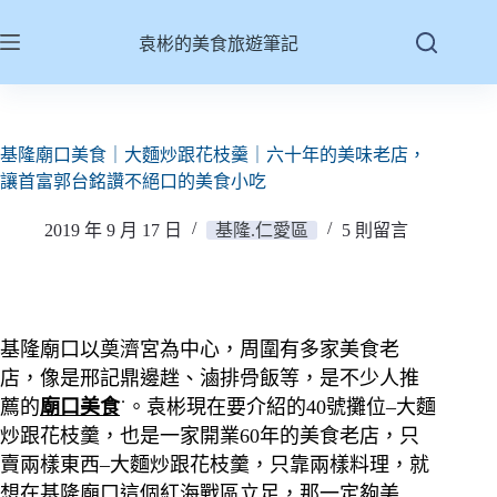
跳
至
袁彬的美食旅遊筆記
主
要
內
容
基隆廟口美食｜大麵炒跟花枝羹｜六十年的美味老店，
讓首富郭台銘讚不絕口的美食小吃
2019 年 9 月 17 日
基隆.仁愛區
5 則留言
基隆廟口以奠濟宮為中心，周圍有多家美食老
店，像是邢記鼎邊趖、滷排骨飯等，是不少人推
薦的
廟口美食
˙。袁彬現在要介紹的40號攤位–大麵
炒跟花枝羹，也是一家開業60年的美食老店，只
賣兩樣東西–大麵炒跟花枝羹，只靠兩樣料理，就
想在基隆廟口這個紅海戰區立足，那一定夠美