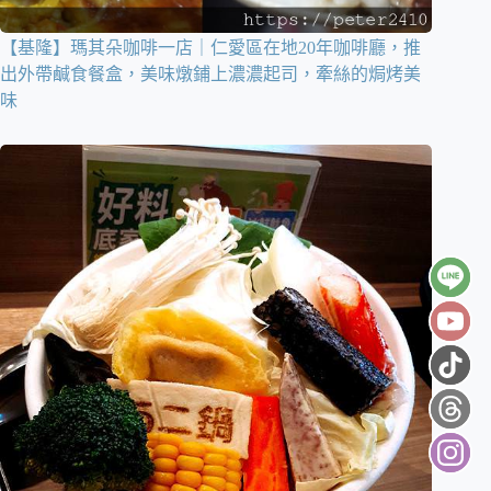
【基隆】瑪其朵咖啡一店｜仁愛區在地20年咖啡廳，推
出外帶鹹食餐盒，美味燉鋪上濃濃起司，牽絲的焗烤美
味