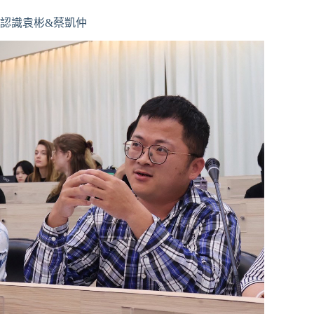
認識袁彬&蔡凱仲