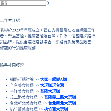
找
不
工作室介紹
到
符
袁彬於2020年年底成立，旨在支持基隆在地自媒體工作
合
者、聚焦基隆，推廣基隆及台灣。作為一個基隆網路行
條
銷品牌，提供自媒體培訓媒合、網路行銷及商品販售一
件
條龍的行銷推廣服務
的
結
果
臉書社團經營
網路行銷討論 >>
大家一起變A咖！
全台美食旅遊 >>
大玩咖玩台灣
基隆美食旅遊 >>
基隆大玩咖
義二路美食旅遊 >>
基隆義二路大玩咖
台北新北美食旅遊 >>
台北新北大玩咖
桃竹苗美食旅遊 >>
桃竹苗大玩咖