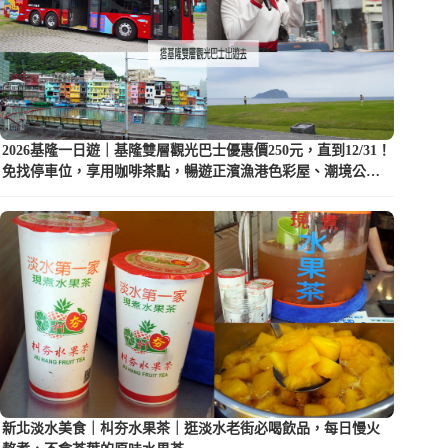
2026基隆一日遊｜基隆雙層觀光巴士優惠價250元，直到12/31！
免找停車位，享用咖啡茶點，暢遊正濱漁港色彩屋、潮境公園
等5大景點
新北淡水美食｜朻夯水果茶｜逛淡水老街必喝飲品，每日慢火