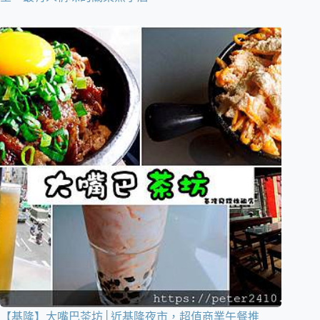
【基隆】大嘴巴茶坊│近基隆夜市，超值商業午餐推