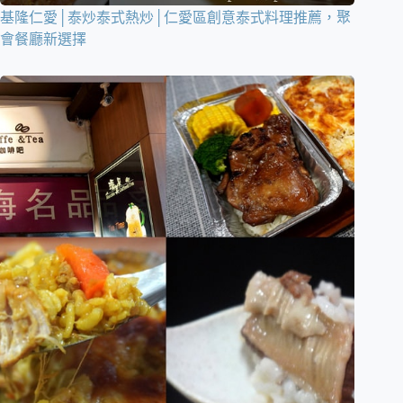
基隆仁愛│泰炒泰式熱炒│仁愛區創意泰式料理推薦，聚
會餐廳新選擇