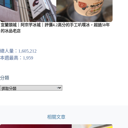
宜蘭頭城｜阿宗芋冰城｜評價4.2高分的手工叭噗冰，超過50年
的冰品老店
總人量：1,605,212
本週最高：1,959
分類
分
類
相關文章