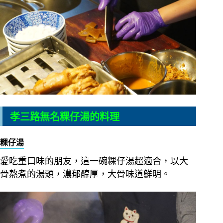
孝三路無名粿仔湯的料理
粿仔湯
愛吃重口味的朋友，這一碗粿仔湯超適合，以大
骨熬煮的湯頭，濃郁醇厚，大骨味道鮮明。