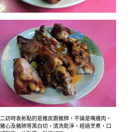
二訪時袁彬點的是豬皮跟豬肺，不論是嘴邊肉、
豬心及豬肺等黑白切，清洗乾淨，經過烹煮，口