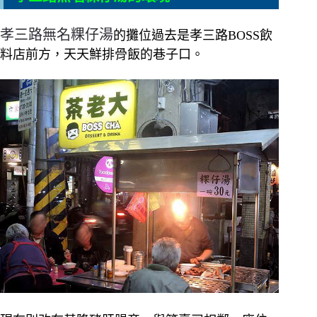
孝三路無名粿仔湯
的攤位過去是孝三路BOSS飲
料店前方，天天鮮排骨飯的巷子口。