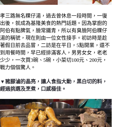
孝三路無名粿仔湯，過去曾休息一段時間，一復
出後，就成為基隆美食的熱門話題。因為掌廚的
阿伯有點脾氣，臉常鐵青，所以有臭臉阿伯粿仔
湯的稱號，現在則由一位女性接手。初訪時是趁
著假日前去品嘗，二訪是在平日，5點開業，還不
到用餐時間，早已經排滿客人，男男女女，老老
少少，一次買3碗、5碗，小菜切100元、200元，
戰力個個驚人。
▼豬腳滷的晶亮，讓人食指大動，黑白切的料，
經過挑選及烹煮，口感極佳。