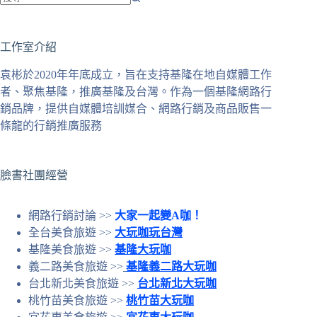
找
不
工作室介紹
到
符
袁彬於2020年年底成立，旨在支持基隆在地自媒體工作
合
者、聚焦基隆，推廣基隆及台灣。作為一個基隆網路行
條
銷品牌，提供自媒體培訓媒合、網路行銷及商品販售一
件
條龍的行銷推廣服務
的
結
果
臉書社團經營
網路行銷討論 >>
大家一起變A咖！
全台美食旅遊 >>
大玩咖玩台灣
基隆美食旅遊 >>
基隆大玩咖
義二路美食旅遊 >>
基隆義二路大玩咖
台北新北美食旅遊 >>
台北新北大玩咖
桃竹苗美食旅遊 >>
桃竹苗大玩咖