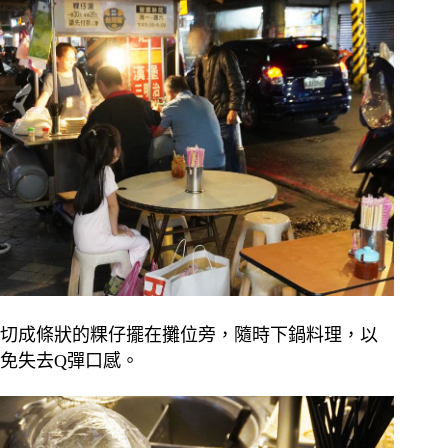
切成條狀的粿仔擺在攤位旁，隨時下鍋料理，以
免失去Q彈口感。