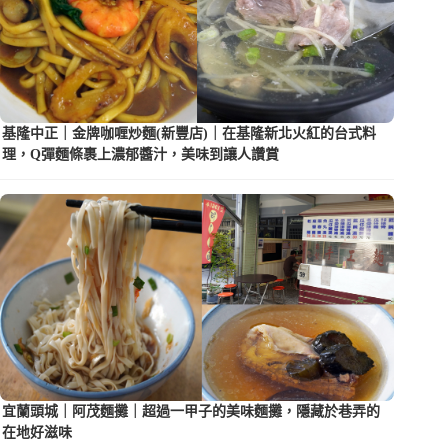
基隆中正｜金牌咖喱炒麵(新豐店)｜在基隆新北火紅的台式料
理，Q彈麵條裹上濃郁醬汁，美味到讓人讚賞
宜蘭頭城｜阿茂麵攤｜超過一甲子的美味麵攤，隱藏於巷弄的
在地好滋味