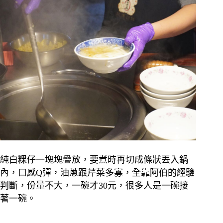
純白粿仔一塊塊疊放，要煮時再切成條狀丟入鍋
內，口感Q彈，油蔥跟芹菜多寡，全靠阿伯的經驗
判斷，份量不大，一碗才30元，很多人是一碗接
著一碗。