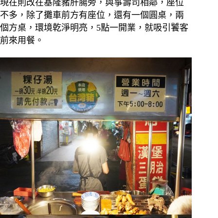
現在則改在基隆豬肝腸旁，與箏壽司相鄰，座位
不多，除了攤車前方有座位，還有一個圓桌，兩
個方桌，環境乾淨明亮，5點一開業，就吸引饕客
前來用餐。