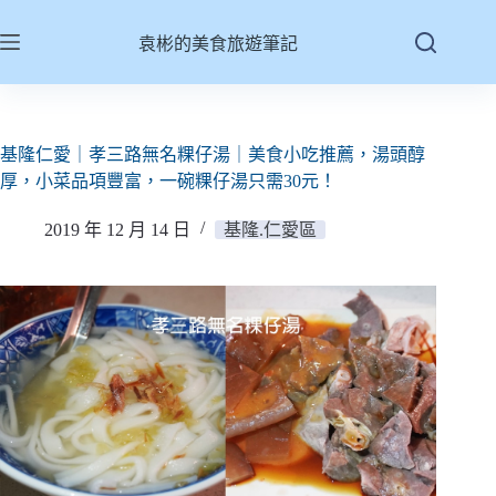
跳
至
袁彬的美食旅遊筆記
主
要
內
容
基隆仁愛｜孝三路無名粿仔湯｜美食小吃推薦，湯頭醇
厚，小菜品項豐富，一碗粿仔湯只需30元！
2019 年 12 月 14 日
基隆.仁愛區