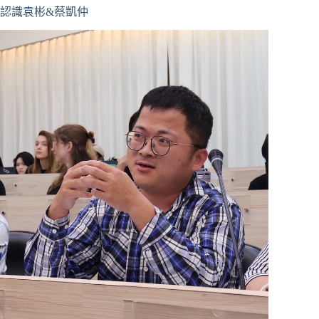
認識袁彬&蔡凱仲