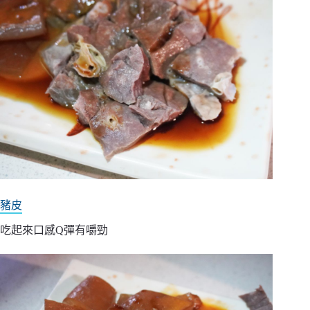
豬皮
吃起來口感Q彈有嚼勁