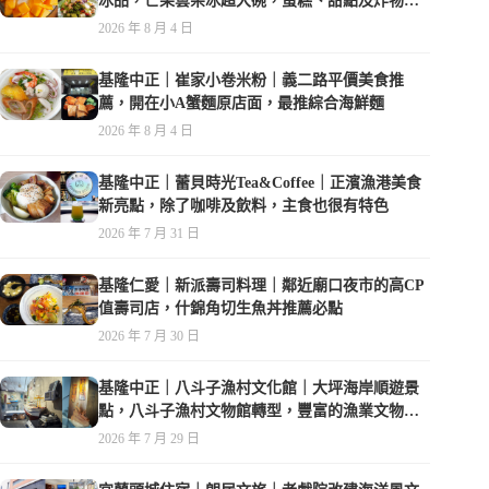
冰品，芒果雲朵冰超大碗，蛋糕、甜點及炸物都
在水準之上
2026 年 8 月 4 日
基隆中正｜崔家小卷米粉｜義二路平價美食推
薦，開在小A蟹麵原店面，最推綜合海鮮麵
2026 年 8 月 4 日
基隆中正｜蕾貝時光Tea&Coffee｜正濱漁港美食
新亮點，除了咖啡及飲料，主食也很有特色
2026 年 7 月 31 日
基隆仁愛｜新派壽司料理｜鄰近廟口夜市的高CP
值壽司店，什錦角切生魚丼推薦必點
2026 年 7 月 30 日
基隆中正｜八斗子漁村文化館｜大坪海岸順遊景
點，八斗子漁村文物館轉型，豐富的漁業文物，
值得走訪
2026 年 7 月 29 日