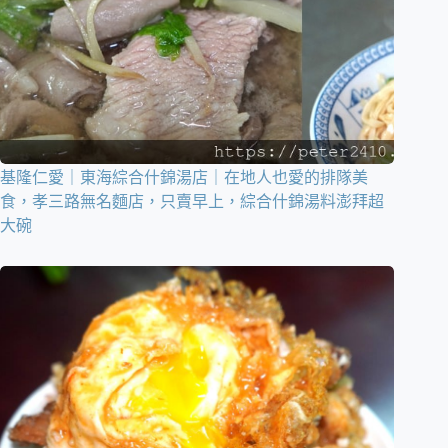
基隆仁愛｜東海綜合什錦湯店｜在地人也愛的排隊美
食，孝三路無名麵店，只賣早上，綜合什錦湯料澎拜超
大碗