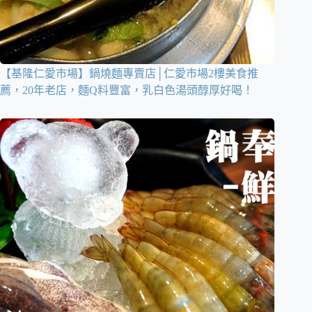
【基隆仁愛市場】鍋燒麵專賣店│仁愛市場2樓美食推
薦，20年老店，麵Q料豐富，乳白色湯頭醇厚好喝！