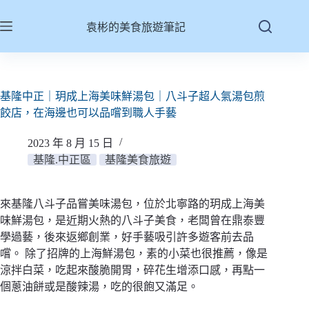
跳
至
袁彬的美食旅遊筆記
主
要
內
容
基隆中正｜玥成上海美味鮮湯包｜八斗子超人氣湯包煎
餃店，在海邊也可以品嚐到職人手藝
2023 年 8 月 15 日
基隆.中正區
基隆美食旅遊
來基隆八斗子品嘗美味湯包，位於北寧路的玥成上海美
味鮮湯包，是近期火熱的八斗子美食，老闆曾在鼎泰豐
學過藝，後來返鄉創業，好手藝吸引許多遊客前去品
嚐。 除了招牌的上海鮮湯包，素的小菜也很推薦，像是
涼拌白菜，吃起來酸脆開胃，碎花生增添口感，再點一
個蔥油餅或是酸辣湯，吃的很飽又滿足。