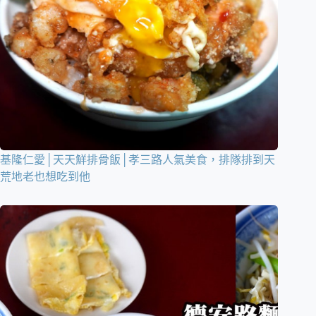
基隆仁愛│天天鮮排骨飯│孝三路人氣美食，排隊排到天
荒地老也想吃到他