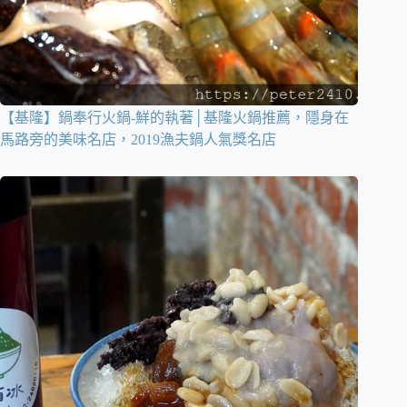
【基隆】鍋奉行火鍋-鮮的執著│基隆火鍋推薦，隱身在
馬路旁的美味名店，2019漁夫鍋人氣獎名店