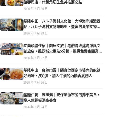
值壽司店，什錦角切生魚丼推薦必點
2026 年 7 月 30 日
基隆中正｜八斗子漁村文化館｜大坪海岸順遊景
點，八斗子漁村文物館轉型，豐富的漁業文物，
值得走訪
2026 年 7 月 29 日
宜蘭頭城住宿｜朗居文旅｜老戲院改建海洋風文
創旅店，離頭城火車站5分鐘，提供免費夜間宵
夜，親子遊戲空間
2026 年 7 月 27 日
基隆中山｜麻辣肉圓｜隱身於西定市場內的麻辣
好滋味，皮Q彈，加入牛油的內餡香氣誘人
2026 年 7 月 26 日
基隆仁愛｜雜碎鴻｜崁仔頂漁市旁的攤車美食，
高人氣銅板深夜美食
2026 年 7 月 24 日