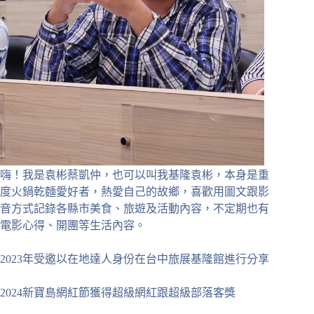
嗨！我是袁彬蔡凱仲，也可以叫我基隆袁彬，本身是重
度火鍋乾麵愛好者，熱愛自己的故鄉，喜歡用圖文跟影
音方式記錄各縣市美食、旅遊及活動內容，不定期也有
電影心得、開團等生活內容。
2023年受邀以在地達人身份在台中旅展基隆館進行分享
2024新寶島網紅節獲得超級網紅跟超級部落客獎