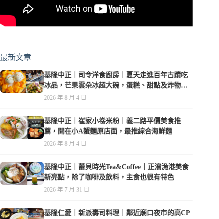
最新文章
基隆中正｜司令洋食廚房｜夏天走進百年古蹟吃
冰品，芒果雲朵冰超大碗，蛋糕、甜點及炸物都
在水準之上
2026 年 8 月 4 日
基隆中正｜崔家小卷米粉｜義二路平價美食推
薦，開在小A蟹麵原店面，最推綜合海鮮麵
2026 年 8 月 4 日
基隆中正｜蕾貝時光Tea&Coffee｜正濱漁港美食
新亮點，除了咖啡及飲料，主食也很有特色
2026 年 7 月 31 日
基隆仁愛｜新派壽司料理｜鄰近廟口夜市的高CP