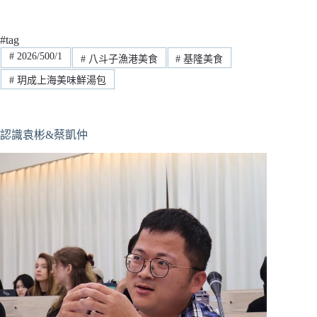
#tag
#
2026/500/1
#
八斗子漁港美食
#
基隆美食
#
玥成上海美味鮮湯包
認識袁彬&蔡凱仲