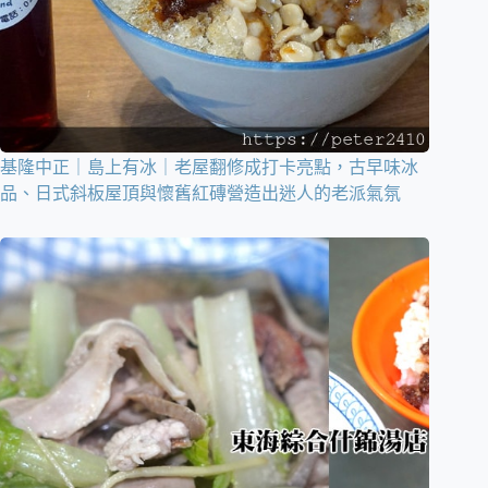
基隆中正｜島上有冰｜老屋翻修成打卡亮點，古早味冰
品、日式斜板屋頂與懷舊紅磚營造出迷人的老派氣氛