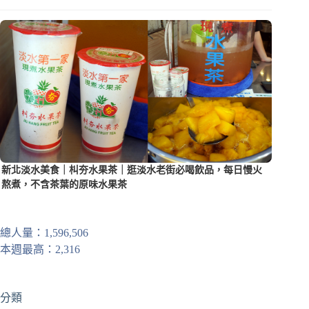
新北淡水美食｜朻夯水果茶｜逛淡水老街必喝飲品，每日慢火
熬煮，不含茶葉的原味水果茶
總人量：1,596,506
本週最高：2,316
分類