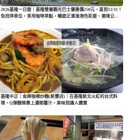
2026基隆一日遊｜基隆雙層觀光巴士優惠價250元，直到12/31！
免找停車位，享用咖啡茶點，暢遊正濱漁港色彩屋、潮境公園
等5大景點
基隆中正｜金牌咖喱炒麵(新豐店)｜在基隆新北火紅的台式料
理，Q彈麵條裹上濃郁醬汁，美味到讓人讚賞