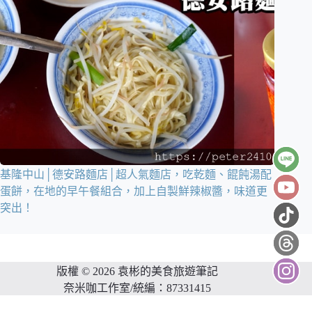
基隆中山│德安路麵店│超人氣麵店，吃乾麵、餛飩湯配
蛋餅，在地的早午餐組合，加上自製鮮辣椒醬，味道更
突出！
版權 © 2026 袁彬的美食旅遊筆記
奈米咖工作室/統編：87331415
網站維護：
金城事務所