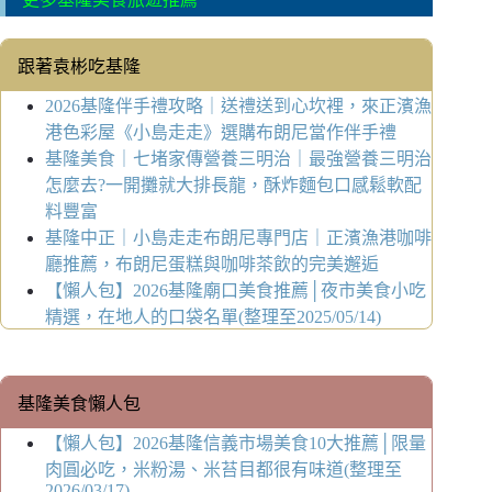
跟著袁彬吃基隆
2026基隆伴手禮攻略｜送禮送到心坎裡，來正濱漁
港色彩屋《小島走走》選購布朗尼當作伴手禮
基隆美食｜七堵家傳營養三明治｜最強營養三明治
怎麼去?一開攤就大排長龍，酥炸麵包口感鬆軟配
料豐富
基隆中正｜小島走走布朗尼專門店｜正濱漁港咖啡
廳推薦，布朗尼蛋糕與咖啡茶飲的完美邂逅
【懶人包】2026基隆廟口美食推薦│夜市美食小吃
精選，在地人的口袋名單(整理至2025/05/14)
基隆美食懶人包
【懶人包】2026基隆信義市場美食10大推薦│限量
肉圓必吃，米粉湯、米苔目都很有味道(整理至
2026/03/17)