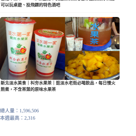
可以玩桌遊、投飛鏢的特色酒吧
新北淡水美食｜朻夯水果茶｜逛淡水老街必喝飲品，每日慢火
熬煮，不含茶葉的原味水果茶
總人量：1,596,506
本週最高：2,316