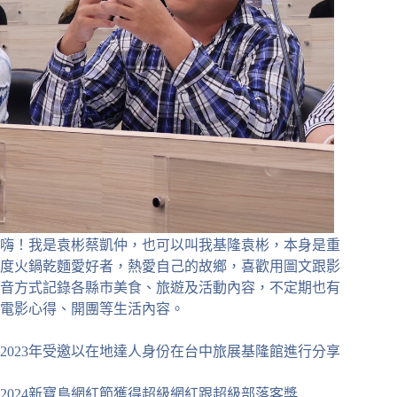
嗨！我是袁彬蔡凱仲，也可以叫我基隆袁彬，本身是重
度火鍋乾麵愛好者，熱愛自己的故鄉，喜歡用圖文跟影
音方式記錄各縣市美食、旅遊及活動內容，不定期也有
電影心得、開團等生活內容。
2023年受邀以在地達人身份在台中旅展基隆館進行分享
2024新寶島網紅節獲得超級網紅跟超級部落客獎