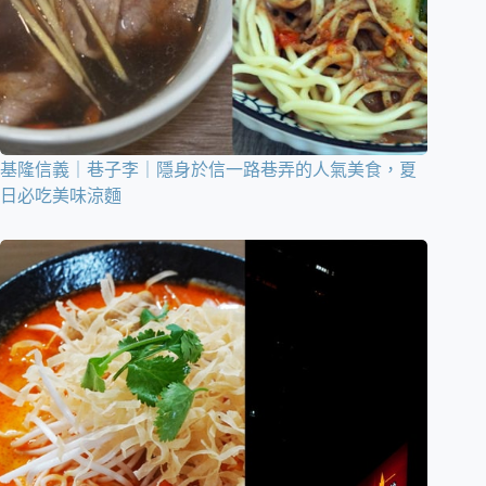
基隆信義｜巷子李｜隱身於信一路巷弄的人氣美食，夏
日必吃美味涼麵