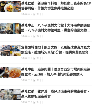
基隆仁愛｜新派壽司料理｜鄰近廟口夜市的高CP
值壽司店，什錦角切生魚丼推薦必點
2026 年 7 月 30 日
基隆中正｜八斗子漁村文化館｜大坪海岸順遊景
點，八斗子漁村文物館轉型，豐富的漁業文物，
值得走訪
2026 年 7 月 29 日
宜蘭頭城住宿｜朗居文旅｜老戲院改建海洋風文
創旅店，離頭城火車站5分鐘，提供免費夜間宵
夜，親子遊戲空間
2026 年 7 月 27 日
基隆中山｜麻辣肉圓｜隱身於西定市場內的麻辣
好滋味，皮Q彈，加入牛油的內餡香氣誘人
2026 年 7 月 26 日
基隆仁愛｜雜碎鴻｜崁仔頂漁市旁的攤車美食，
高人氣銅板深夜美食
2026 年 7 月 24 日