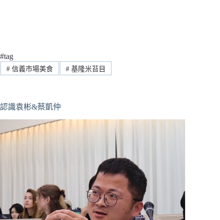
#tag
#
信義市場美食
#
基隆米苔目
認識袁彬&蔡凱仲