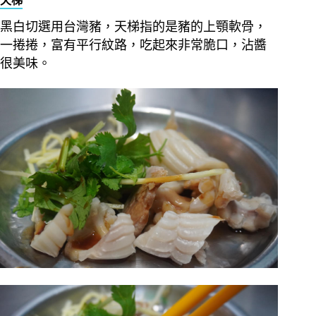
天梯
黑白切選用台灣豬，天梯指的是豬的上顎軟骨，
一捲捲，富有平行紋路，吃起來非常脆口，沾醬
很美味。