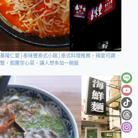
基隆仁愛│泰味豐泰式小館│泰式料理推薦，辣度可調
整，蝦醬空心菜，讓人想多加一碗飯