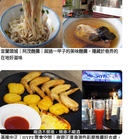
宜蘭頭城｜阿茂麵攤｜超過一甲子的美味麵攤，隱藏於巷弄的
在地好滋味
基隆中正｜HYPE聚會空間｜夜遊正濱漁港色彩屋推薦好去處，