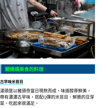
關媽媽美食的料理
古早味米苔目
湯頭是以豬頭骨當日現熬而成，味道醇厚鮮美，
帶有濃濃古早味，搭配Q彈的米苔目、鮮脆的豆芽
菜，吃起來很滿足，