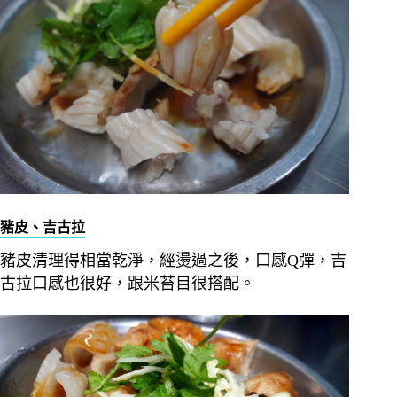
豬皮、吉古拉
豬皮清理得相當乾淨，經燙過之後，口感Q彈，吉
古拉口感也很好，跟米苔目很搭配。