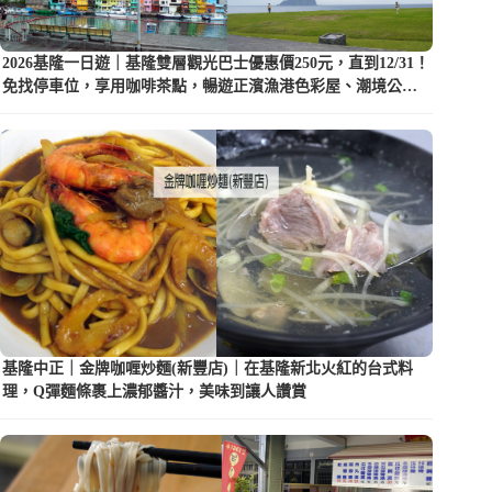
2026基隆一日遊｜基隆雙層觀光巴士優惠價250元，直到12/31！
免找停車位，享用咖啡茶點，暢遊正濱漁港色彩屋、潮境公園
等5大景點
基隆中正｜金牌咖喱炒麵(新豐店)｜在基隆新北火紅的台式料
理，Q彈麵條裹上濃郁醬汁，美味到讓人讚賞