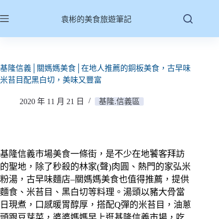
跳
至
袁彬的美食旅遊筆記
主
要
內
容
基隆信義│關媽媽美食│在地人推薦的銅板美食，古早味
米苔目配黑白切，美味又豐富
2020 年 11 月 21 日
基隆.信義區
基隆信義市場美食一條街，是不少在地饕客拜訪
的聖地，除了秒殺的林家(聲)肉圓、熱門的家弘米
粉湯，古早味麵店–關媽媽美食也值得推薦，提供
麵食、米苔目、黑白切等料理。湯頭以豬大骨當
日現煮，口感暖胃醇厚，搭配Q彈的米苔目，油蔥
頭跟豆芽菜，婆婆媽媽早上逛基隆信義市場，吃