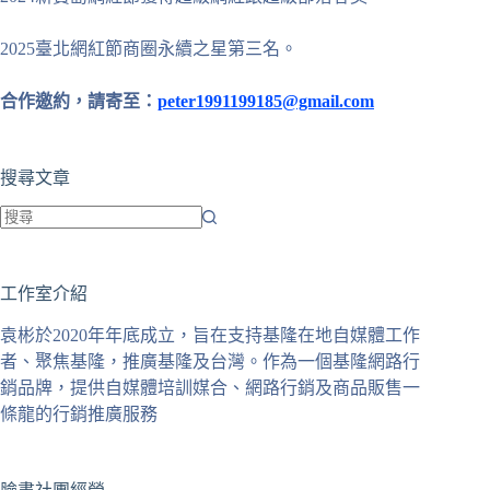
2025臺北網紅節商圈永續之星第三名。
合作邀約，請寄至：
peter1991199185@gmail.com
搜尋文章
找
不
工作室介紹
到
符
袁彬於2020年年底成立，旨在支持基隆在地自媒體工作
合
者、聚焦基隆，推廣基隆及台灣。作為一個基隆網路行
條
銷品牌，提供自媒體培訓媒合、網路行銷及商品販售一
件
條龍的行銷推廣服務
的
結
果