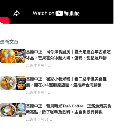
最新文章
基隆中正｜司令洋食廚房｜夏天走進百年古蹟吃
冰品，芒果雲朵冰超大碗，蛋糕、甜點及炸物都
在水準之上
2026 年 8 月 4 日
基隆中正｜崔家小卷米粉｜義二路平價美食推
薦，開在小A蟹麵原店面，最推綜合海鮮麵
2026 年 8 月 4 日
基隆中正｜蕾貝時光Tea&Coffee｜正濱漁港美食
新亮點，除了咖啡及飲料，主食也很有特色
2026 年 7 月 31 日