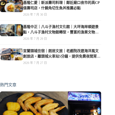
基隆仁愛｜新派壽司料理｜鄰近廟口夜市的高CP
值壽司店，什錦角切生魚丼推薦必點
2026 年 7 月 30 日
基隆中正｜八斗子漁村文化館｜大坪海岸順遊景
點，八斗子漁村文物館轉型，豐富的漁業文物，
值得走訪
2026 年 7 月 29 日
宜蘭頭城住宿｜朗居文旅｜老戲院改建海洋風文
創旅店，離頭城火車站5分鐘，提供免費夜間宵
夜，親子遊戲空間
2026 年 7 月 27 日
熱門文章