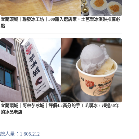
宜蘭頭城｜聯發冰工坊｜500甜入選店家，土芭樂冰淇淋推薦必
點
宜蘭頭城｜阿宗芋冰城｜評價4.2高分的手工叭噗冰，超過50年
的冰品老店
總人量：1,605,212