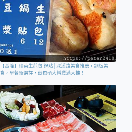
【基隆】瑞英生煎包.鍋貼│深溪路美食推薦，銅板美
食，早餐新選擇，煎包碩大料豐滿大推！