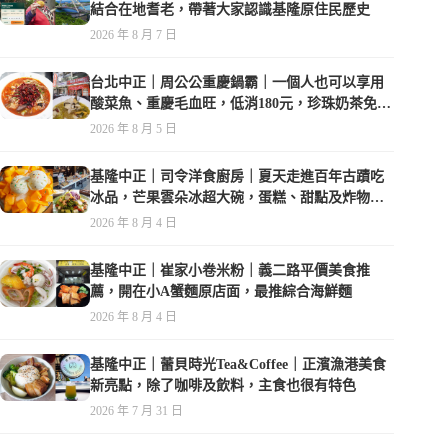
結合在地耆老，帶著大家認識基隆原住民歷史
2026 年 8 月 7 日
台北中正｜周公公重慶鍋霸｜一個人也可以享用
酸菜魚、重慶毛血旺，低消180元，珍珠奶茶免費
喝到爽
2026 年 8 月 5 日
基隆中正｜司令洋食廚房｜夏天走進百年古蹟吃
冰品，芒果雲朵冰超大碗，蛋糕、甜點及炸物都
在水準之上
2026 年 8 月 4 日
基隆中正｜崔家小卷米粉｜義二路平價美食推
薦，開在小A蟹麵原店面，最推綜合海鮮麵
2026 年 8 月 4 日
基隆中正｜蕾貝時光Tea&Coffee｜正濱漁港美食
新亮點，除了咖啡及飲料，主食也很有特色
2026 年 7 月 31 日