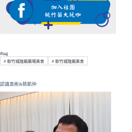
#tag
#
新竹城隍廟廣場美食
#
新竹城隍廟美食
認識袁彬&蔡凱仲