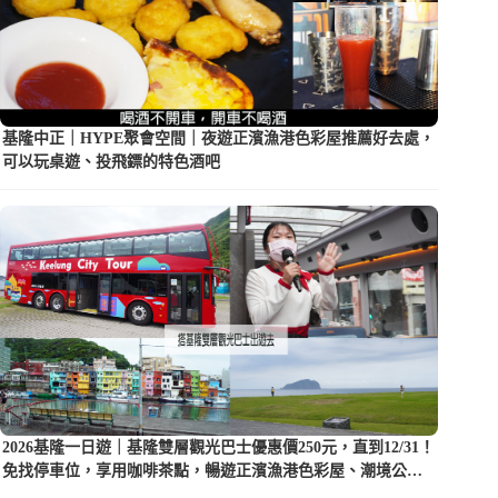
基隆中正｜HYPE聚會空間｜夜遊正濱漁港色彩屋推薦好去處，
可以玩桌遊、投飛鏢的特色酒吧
2026基隆一日遊｜基隆雙層觀光巴士優惠價250元，直到12/31！
免找停車位，享用咖啡茶點，暢遊正濱漁港色彩屋、潮境公園
等5大景點