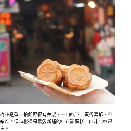
梅花造型，拍起照很有美感，一口咬下，蛋香濃郁，不
錯吃。但袁彬還是最愛新埔的中正雞蛋糕，口味比較豐
富。