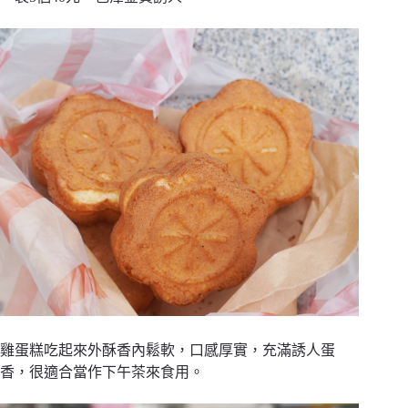
雞蛋糕吃起來外酥香內鬆軟，口感厚實，充滿誘人蛋
香，很適合當作下午茶來食用。