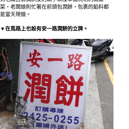
菜，老闆娘則忙著在前頭包潤餅，包裹的餡料都
是當天現做。
▼在馬路上也設有安一路潤餅的立牌。