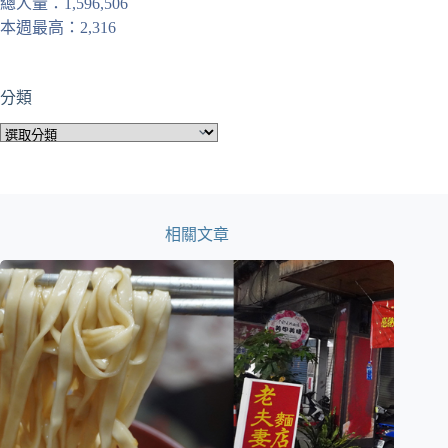
總人量：1,596,506
本週最高：2,316
分類
分
類
相關文章