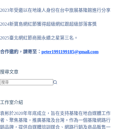
2023年受邀以在地達人身份在台中旅展基隆館進行分享
2024新寶島網紅節獲得超級網紅跟超級部落客獎
2025臺北網紅節商圈永續之星第三名。
合作邀約，請寄至：
peter1991199185@gmail.com
搜尋文章
找
不
工作室介紹
到
符
袁彬於2020年年底成立，旨在支持基隆在地自媒體工作
合
者、聚焦基隆，推廣基隆及台灣。作為一個基隆網路行
條
銷品牌，提供自媒體培訓媒合、網路行銷及商品販售一