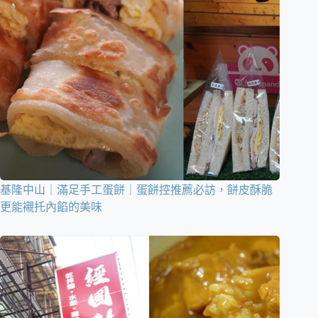
基隆中山｜滿足手工蛋餅｜蛋餅控推薦必訪，餅皮酥脆
更能襯托內餡的美味