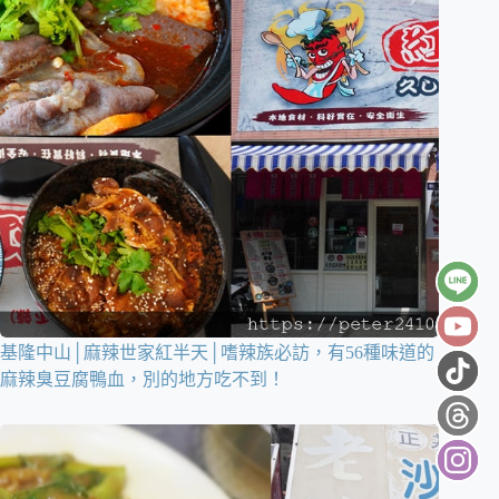
基隆中山│麻辣世家紅半天│嗜辣族必訪，有56種味道的
麻辣臭豆腐鴨血，別的地方吃不到！