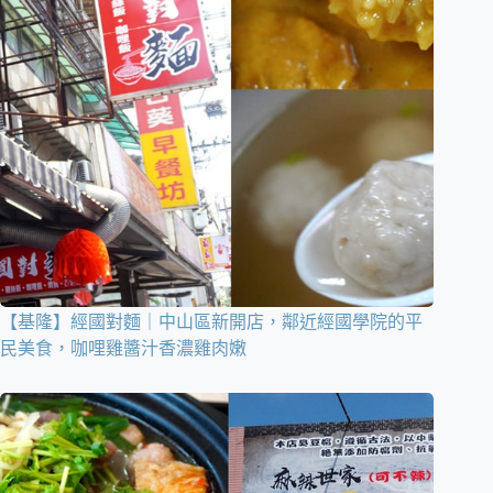
【基隆】經國對麵｜中山區新開店，鄰近經國學院的平
民美食，咖哩雞醬汁香濃雞肉嫩