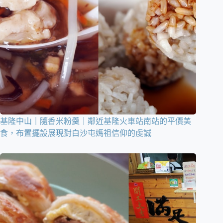
基隆中山｜隨香米粉羹｜鄰近基隆火車站南站的平價美
食，布置擺設展現對白沙屯媽祖信仰的虔誠