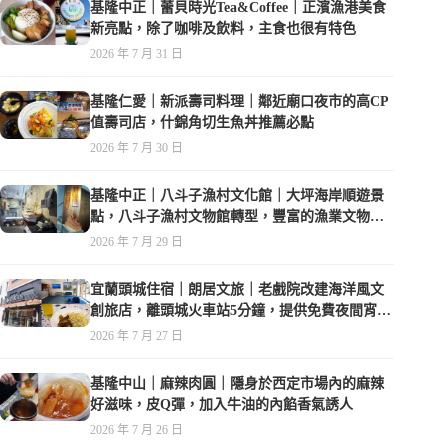
基隆中正｜蕾貝時光Tea&Coffee｜正濱漁港美食
新亮點，除了咖啡及飲料，主食也很有特色
2026 年 7 月 31 日
基隆仁愛｜新派壽司料理｜鄰近廟口夜市的高CP
值壽司店，什錦角切生魚丼推薦必點
2026 年 7 月 30 日
基隆中正｜八斗子漁村文化館｜大坪海岸順遊景
點，八斗子漁村文物館轉型，豐富的漁業文物，
值得走訪
2026 年 7 月 29 日
宜蘭頭城住宿｜朗居文旅｜老戲院改建海洋風文
創旅店，離頭城火車站5分鐘，提供免費夜間宵
夜，親子遊戲空間
2026 年 7 月 27 日
基隆中山｜麻辣肉圓｜隱身於西定市場內的麻辣
好滋味，皮Q彈，加入牛油的內餡香氣誘人
2026 年 7 月 26 日