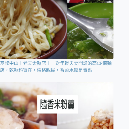
基隆中山｜老夫妻麵店｜一對年輕夫妻開設的高CP值麵
店，乾麵料實在，價格親民，香菜水餃是賣點