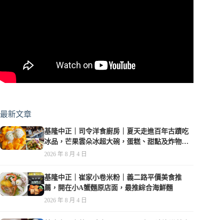
最新文章
基隆中正｜司令洋食廚房｜夏天走進百年古蹟吃
冰品，芒果雲朵冰超大碗，蛋糕、甜點及炸物都
在水準之上
2026 年 8 月 4 日
基隆中正｜崔家小卷米粉｜義二路平價美食推
薦，開在小A蟹麵原店面，最推綜合海鮮麵
2026 年 8 月 4 日