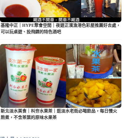
基隆中正｜HYPE聚會空間｜夜遊正濱漁港色彩屋推薦好去處，
可以玩桌遊、投飛鏢的特色酒吧
新北淡水美食｜朻夯水果茶｜逛淡水老街必喝飲品，每日慢火
熬煮，不含茶葉的原味水果茶