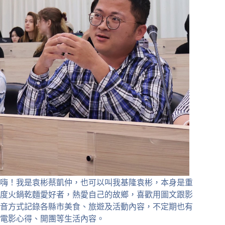
嗨！我是袁彬蔡凱仲，也可以叫我基隆袁彬，本身是重
度火鍋乾麵愛好者，熱愛自己的故鄉，喜歡用圖文跟影
音方式記錄各縣市美食、旅遊及活動內容，不定期也有
電影心得、開團等生活內容。