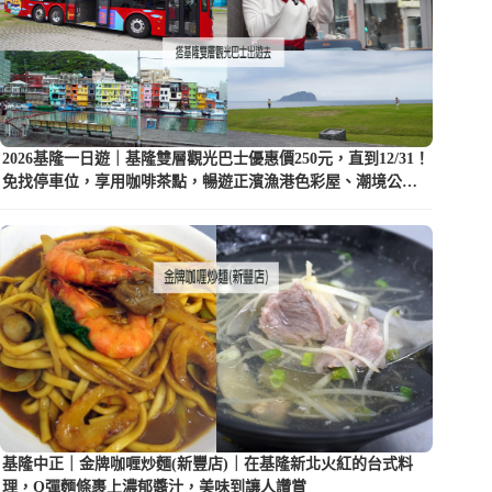
2026基隆一日遊｜基隆雙層觀光巴士優惠價250元，直到12/31！
免找停車位，享用咖啡茶點，暢遊正濱漁港色彩屋、潮境公園
等5大景點
基隆中正｜金牌咖喱炒麵(新豐店)｜在基隆新北火紅的台式料
理，Q彈麵條裹上濃郁醬汁，美味到讓人讚賞