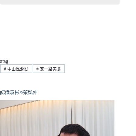
#tag
#
中山區潤餅
#
安一路美食
認識袁彬&蔡凱仲