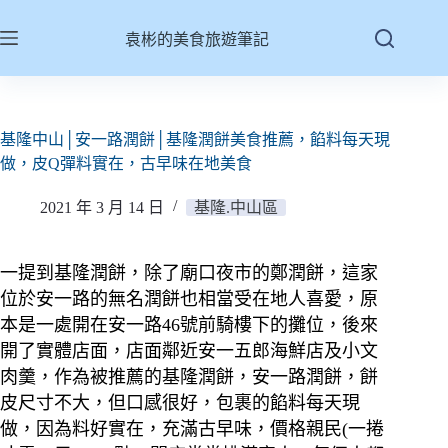
跳
至
袁彬的美食旅遊筆記
主
要
內
容
基隆中山│安一路潤餅│基隆潤餅美食推薦，餡料每天現
做，皮Q彈料實在，古早味在地美食
2021 年 3 月 14 日
基隆.中山區
一提到基隆潤餅，除了廟口夜市的鄭潤餅，這家
位於安一路的無名潤餅也相當受在地人喜愛，原
本是一處開在安一路46號前騎樓下的攤位，後來
開了實體店面，店面鄰近安一五郎海鮮店及小文
肉羹，作為被推薦的基隆潤餅，安一路潤餅，餅
皮尺寸不大，但口感很好，包裹的餡料每天現
做，因為料好實在，充滿古早味，價格親民(一捲