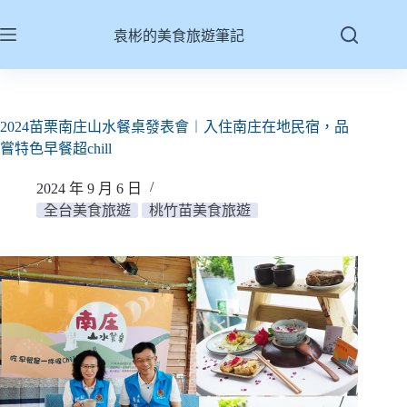
跳
至
袁彬的美食旅遊筆記
主
要
內
容
2024苗栗南庄山水餐桌發表會︱入住南庄在地民宿，品
嘗特色早餐超chill
2024 年 9 月 6 日
全台美食旅遊
桃竹苗美食旅遊