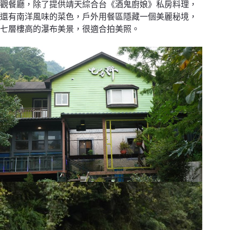
觀餐廳，除了提供靖天綜合台《酒鬼廚娘》私房料理，
還有南洋風味的菜色，戶外用餐區隱藏一個美麗秘境，
七層樓高的瀑布美景，很適合拍美照。