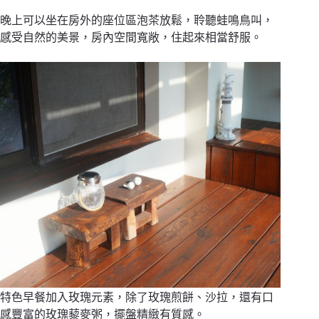
晚上可以坐在房外的座位區泡茶放鬆，聆聽蛙鳴鳥叫，
感受自然的美景，房內空間寬敞，住起來相當舒服。
特色早餐加入玫瑰元素，除了玫瑰煎餅、沙拉，還有口
感豐富的玫瑰藜麥粥，擺盤精緻有質感。