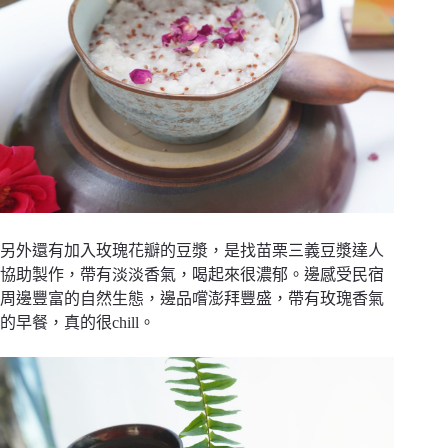
另外還有加入玫瑰花瓣的豆漿，是找苗栗三義豆漿達人
協助製作，帶有淡淡香氣，喝起來很濃郁。邊感受民宿
周邊豐富的自然生態，邊品嚐澎拜豐盛，帶有玫瑰香氣
的早餐，真的很chill。