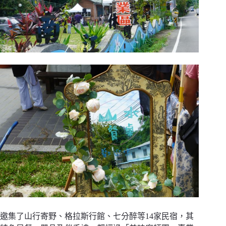
邀集了山行寄野、格拉斯行館、七分醉等14家民宿，其