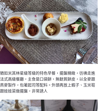
猶如米其林星級等級的特色早餐，擺盤精緻，彷彿走進
法式高級餐廳，主食是口袋餅，無麩質餅皮，以全麥跟
燕麥製作，包著起司等配料。外頭再放上蝦子、玉米筍
跟娃娃菜做擺盤，非常誘人