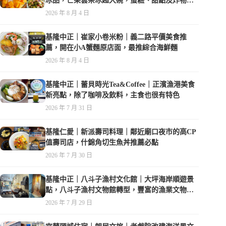
冰品，芒果雲朵冰超大碗，蛋糕、甜點及炸物都
在水準之上
2026 年 8 月 4 日
基隆中正｜崔家小卷米粉｜義二路平價美食推
薦，開在小A蟹麵原店面，最推綜合海鮮麵
2026 年 8 月 4 日
基隆中正｜蕾貝時光Tea&Coffee｜正濱漁港美食
新亮點，除了咖啡及飲料，主食也很有特色
2026 年 7 月 31 日
基隆仁愛｜新派壽司料理｜鄰近廟口夜市的高CP
值壽司店，什錦角切生魚丼推薦必點
2026 年 7 月 30 日
基隆中正｜八斗子漁村文化館｜大坪海岸順遊景
點，八斗子漁村文物館轉型，豐富的漁業文物，
值得走訪
2026 年 7 月 29 日