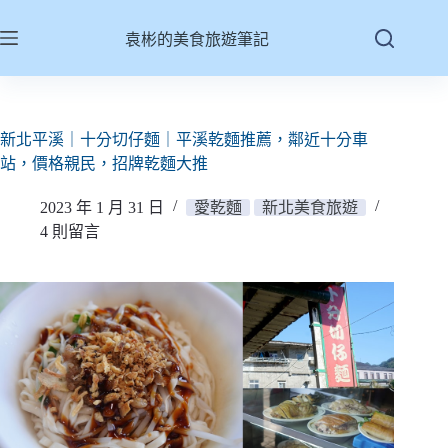
跳
至
袁彬的美食旅遊筆記
主
要
內
容
新北平溪｜十分切仔麵｜平溪乾麵推薦，鄰近十分車
站，價格親民，招牌乾麵大推
2023 年 1 月 31 日
愛乾麵
新北美食旅遊
4 則留言