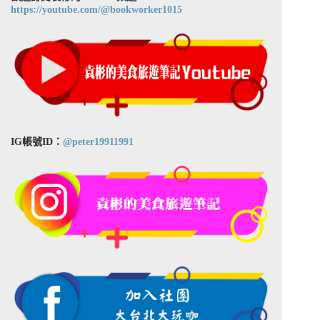
https://youtube.com/@bookworker1015
IG帳號ID：
@peter19911991