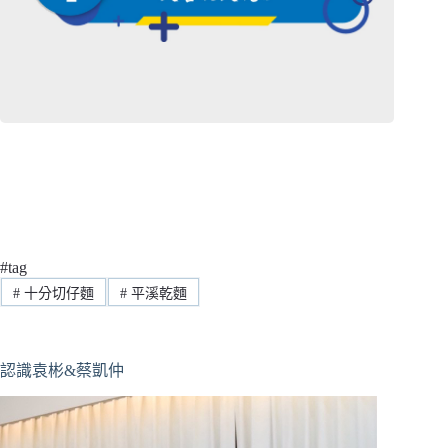
#tag
#
十分切仔麵
#
平溪乾麵
認識袁彬&蔡凱仲