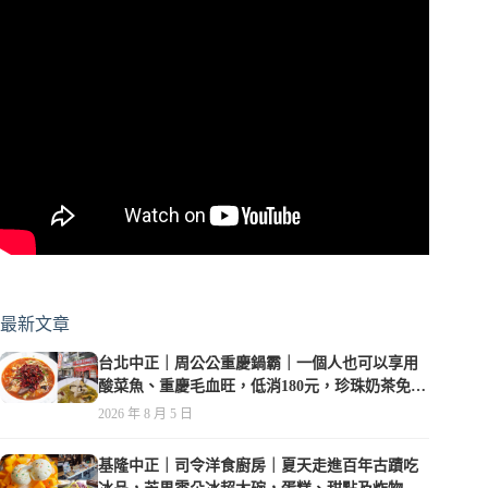
最新文章
台北中正｜周公公重慶鍋霸｜一個人也可以享用
酸菜魚、重慶毛血旺，低消180元，珍珠奶茶免費
喝到爽
2026 年 8 月 5 日
基隆中正｜司令洋食廚房｜夏天走進百年古蹟吃