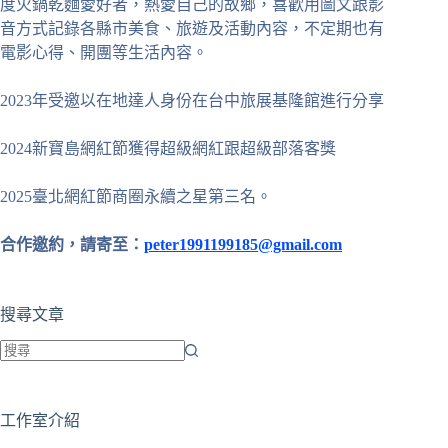
度火鍋乾麵愛好者，熱愛自己的故鄉，喜歡用圖文跟影
音方式記錄各縣市美食、旅遊及活動內容，不定期也有
電影心得、開團等生活內容。
2023年受邀以在地達人身份在台中旅展基隆館進行分享
2024新寶島網紅節獲得超級網紅跟超級部落客獎
2025臺北網紅節商圈永續之星第三名。
合作邀約，請寄至：
peter1991199185@gmail.com
搜尋文章
找
不
工作室介紹
到
符