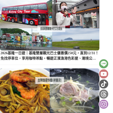
2026基隆一日遊｜基隆雙層觀光巴士優惠價250元，直到12/31！
免找停車位，享用咖啡茶點，暢遊正濱漁港色彩屋、潮境公園
等5大景點