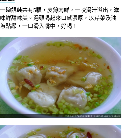
一碗餛飩共有5顆，皮薄肉鮮，一咬湯汁溢出，滋
味鮮甜味美。湯頭喝起來口感濃厚，以芹菜及油
蔥點綴，一口滑入嘴中，好喝！