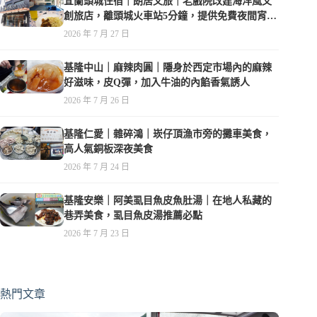
宜蘭頭城住宿｜朗居文旅｜老戲院改建海洋風文
創旅店，離頭城火車站5分鐘，提供免費夜間宵
夜，親子遊戲空間
2026 年 7 月 27 日
基隆中山｜麻辣肉圓｜隱身於西定市場內的麻辣
好滋味，皮Q彈，加入牛油的內餡香氣誘人
2026 年 7 月 26 日
基隆仁愛｜雜碎鴻｜崁仔頂漁市旁的攤車美食，
高人氣銅板深夜美食
2026 年 7 月 24 日
基隆安樂｜阿美虱目魚皮魚肚湯｜在地人私藏的
巷弄美食，虱目魚皮湯推薦必點
2026 年 7 月 23 日
熱門文章