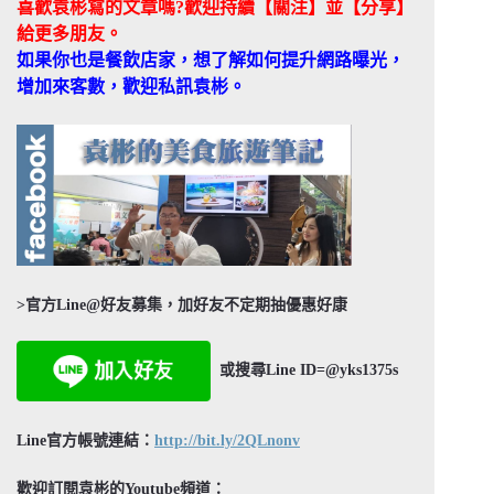
喜歡袁彬寫的文章嗎?歡迎持續【關注】並【分享】
給更多朋友。
如果你也是餐飲店家，想了解如何提升網路曝光，
增加來客數，歡迎私訊袁彬。
>官方Line@好友募集，加好友不定期抽優惠好康
或搜尋Line ID=@yks1375s
Line官方帳號連結：
http://bit.ly/2QLnonv
歡迎訂閱袁彬的Youtube頻道：