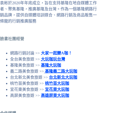
袁彬於2020年年底成立，旨在支持基隆在地自媒體工作
合
者、聚焦基隆，推廣基隆及台灣。作為一個基隆網路行
條
銷品牌，提供自媒體培訓媒合、網路行銷及商品販售一
件
條龍的行銷推廣服務
的
結
果
臉書社團經營
網路行銷討論 >>
大家一起變A咖！
全台美食旅遊 >>
大玩咖玩台灣
基隆美食旅遊 >>
基隆大玩咖
義二路美食旅遊 >>
基隆義二路大玩咖
台北新北美食旅遊 >>
台北新北大玩咖
桃竹苗美食旅遊 >>
桃竹苗大玩咖
宜花東美食旅遊 >>
宜花東大玩咖
高屏美食旅遊 >>
高雄屏東大玩咖