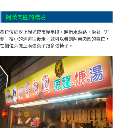
阿榮肉圓的環境
攤位位於汐止觀光夜市後半段，越過水源路，沿著〝左
側〞窄小的通道往後走，就可以看到阿榮肉圓的攤位，
在攤位旁擺上兩張桌子跟多張椅子。