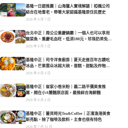
基隆一日遊推薦｜山海獵人實境解謎｜椏楓公司
結合在地耆老，帶著大家認識基隆原住民歷史
2026 年 8 月 7 日
台北中正｜周公公重慶鍋霸｜一個人也可以享用
酸菜魚、重慶毛血旺，低消180元，珍珠奶茶免費
喝到爽
2026 年 8 月 5 日
基隆中正｜司令洋食廚房｜夏天走進百年古蹟吃
冰品，芒果雲朵冰超大碗，蛋糕、甜點及炸物都
在水準之上
2026 年 8 月 4 日
基隆中正｜崔家小卷米粉｜義二路平價美食推
薦，開在小A蟹麵原店面，最推綜合海鮮麵
2026 年 8 月 4 日
基隆中正｜蕾貝時光Tea&Coffee｜正濱漁港美食
新亮點，除了咖啡及飲料，主食也很有特色
2026 年 7 月 31 日