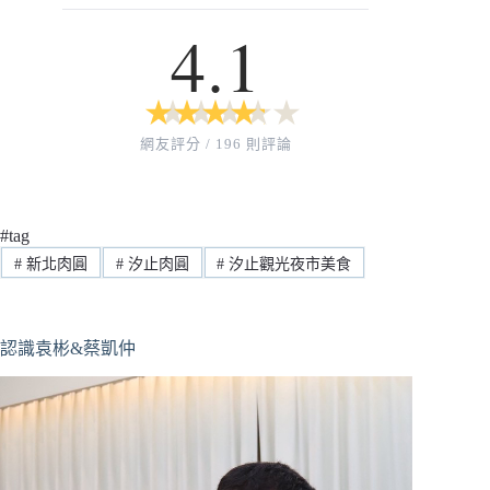
4.1
★
★
★
★
★
★
★
★
★
★
網友評分 / 196 則評論
#tag
#
新北肉圓
#
汐止肉圓
#
汐止觀光夜市美食
認識袁彬&蔡凱仲