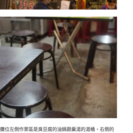
攤位左側作業區是臭豆腐的油鍋跟羹湯的湯桶，右側的