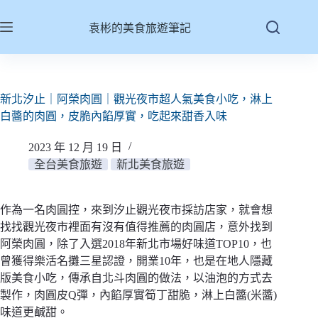
跳
至
袁彬的美食旅遊筆記
主
要
內
容
新北汐止｜阿榮肉圓｜觀光夜市超人氣美食小吃，淋上
白醬的肉圓，皮脆內餡厚實，吃起來甜香入味
2023 年 12 月 19 日
全台美食旅遊
新北美食旅遊
作為一名肉圓控，來到汐止觀光夜市採訪店家，就會想
找找觀光夜市裡面有沒有值得推薦的肉圓店，意外找到
阿榮肉圓，除了入選2018年新北市場好味道TOP10，也
曾獲得樂活名攤三星認證，開業10年，也是在地人隱藏
版美食小吃，傳承自北斗肉圓的做法，以油泡的方式去
製作，肉圓皮Q彈，內餡厚實筍丁甜脆，淋上白醬(米醬)
味道更鹹甜。