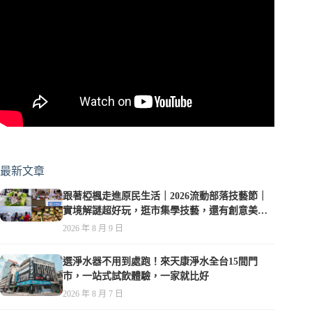
最新文章
跟著椏楓走進原民生活｜2026流動部落技藝節｜
實境解謎超好玩，逛市集學技藝，還有創意美食
可以品嚐
2026 年 8 月 9 日
選淨水器不用到處跑！來天康淨水全台15間門
市，一站式試飲體驗，一家就比好
2026 年 8 月 7 日