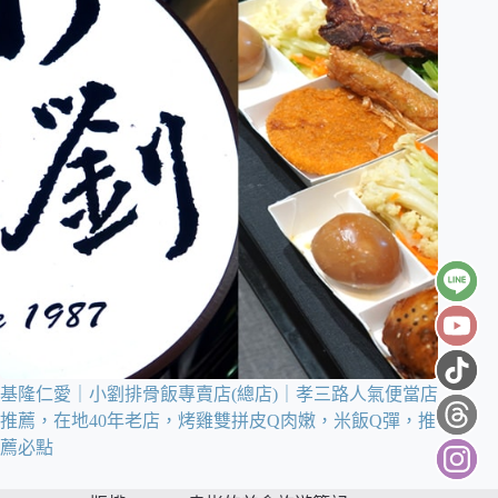
基隆仁愛｜小劉排骨飯專賣店(總店)｜孝三路人氣便當店
推薦，在地40年老店，烤雞雙拼皮Q肉嫩，米飯Q彈，推
薦必點