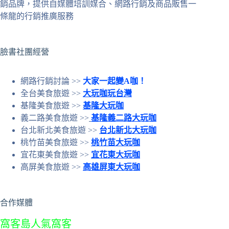
銷品牌，提供自媒體培訓媒合、網路行銷及商品販售一
件
條龍的行銷推廣服務
的
結
果
臉書社團經營
網路行銷討論 >>
大家一起變A咖！
全台美食旅遊 >>
大玩咖玩台灣
基隆美食旅遊 >>
基隆大玩咖
義二路美食旅遊 >>
基隆義二路大玩咖
台北新北美食旅遊 >>
台北新北大玩咖
桃竹苗美食旅遊 >>
桃竹苗大玩咖
宜花東美食旅遊 >>
宜花東大玩咖
高屏美食旅遊 >>
高雄屏東大玩咖
合作媒體
窩客島人氣窩客