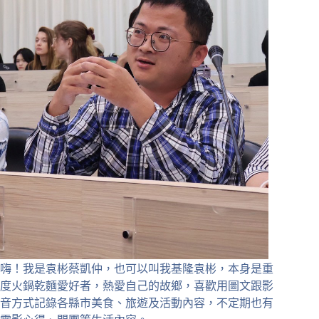
嗨！我是袁彬蔡凱仲，也可以叫我基隆袁彬，本身是重
度火鍋乾麵愛好者，熱愛自己的故鄉，喜歡用圖文跟影
音方式記錄各縣市美食、旅遊及活動內容，不定期也有