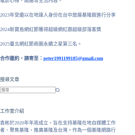
電影心得、開團等生活內容。
2023年受邀以在地達人身份在台中旅展基隆館進行分享
2024新寶島網紅節獲得超級網紅跟超級部落客獎
2025臺北網紅節商圈永續之星第三名。
合作邀約，請寄至：
peter1991199185@gmail.com
搜尋文章
找
不
工作室介紹
到
符
袁彬於2020年年底成立，旨在支持基隆在地自媒體工作
合
者、聚焦基隆，推廣基隆及台灣。作為一個基隆網路行
條