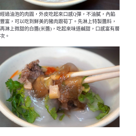
經過油泡的肉圓，外皮吃起來口感Q彈，不油膩，內餡
豐富，可以吃到鮮美的豬肉跟筍丁。先淋上特製醬料，
再淋上微甜的白醬(米醬)，吃起來味道鹹甜，口感富有層
次。