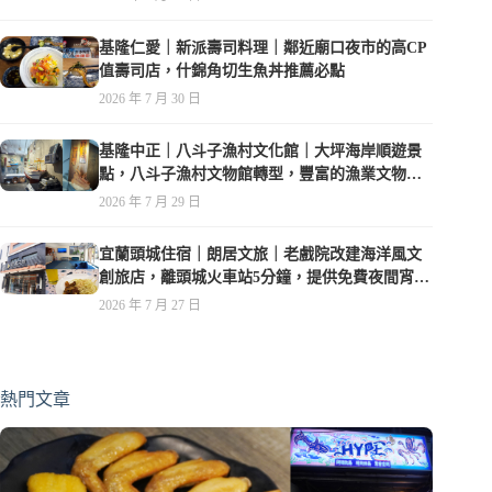
基隆仁愛｜新派壽司料理｜鄰近廟口夜市的高CP
值壽司店，什錦角切生魚丼推薦必點
2026 年 7 月 30 日
基隆中正｜八斗子漁村文化館｜大坪海岸順遊景
點，八斗子漁村文物館轉型，豐富的漁業文物，
值得走訪
2026 年 7 月 29 日
宜蘭頭城住宿｜朗居文旅｜老戲院改建海洋風文
創旅店，離頭城火車站5分鐘，提供免費夜間宵
夜，親子遊戲空間
2026 年 7 月 27 日
熱門文章