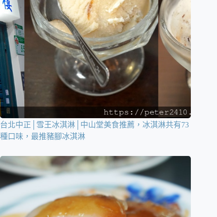
台北中正│雪王冰淇淋│中山堂美食推薦，冰淇淋共有73
種口味，最推豬腳冰淇淋