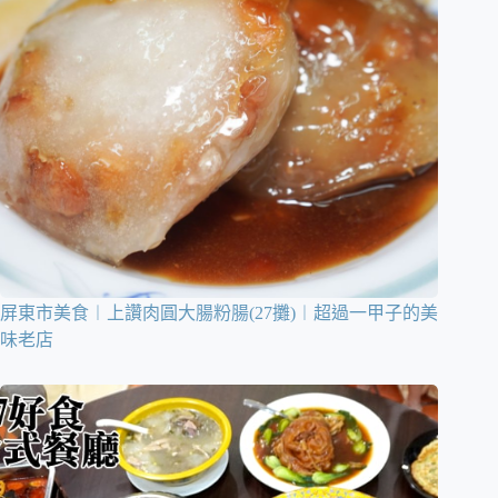
屏東市美食︱上讚肉圓大腸粉腸(27攤)︱超過一甲子的美
味老店