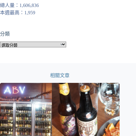
總人量：1,606,836
本週最高：1,959
分類
分
類
相關文章