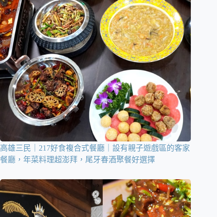
高雄三民｜217好食複合式餐廳｜設有親子遊戲區的客家
餐廳，年菜料理超澎拜，尾牙春酒聚餐好選擇