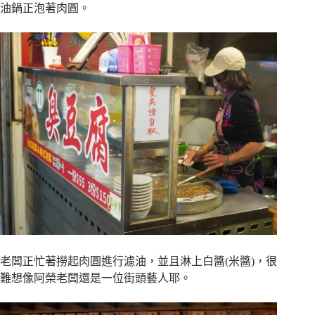
油鍋正泡著肉圓。
老闆正忙著撈起肉圓進行濾油，並且淋上白醬(米醬)，很
難想像阿榮老闆還是一位街頭藝人耶。