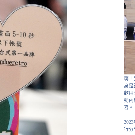
嗨！
身是
歡用
動內
容。
20
行分