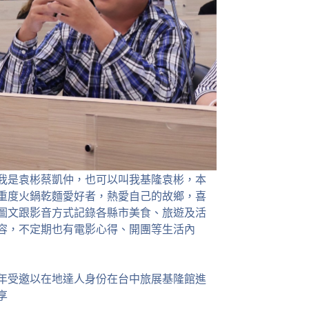
我是袁彬蔡凱仲，也可以叫我基隆袁彬，本
重度火鍋乾麵愛好者，熱愛自己的故鄉，喜
圖文跟影音方式記錄各縣市美食、旅遊及活
容，不定期也有電影心得、開團等生活內
23年受邀以在地達人身份在台中旅展基隆館進
享