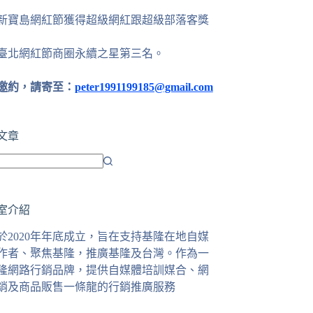
24新寶島網紅節獲得超級網紅跟超級部落客獎
25臺北網紅節商圈永續之星第三名。
邀約，請寄至：
peter1991199185@gmail.com
文章
室介紹
於2020年年底成立，旨在支持基隆在地自媒
作者、聚焦基隆，推廣基隆及台灣。作為一
隆網路行銷品牌，提供自媒體培訓媒合、網
銷及商品販售一條龍的行銷推廣服務