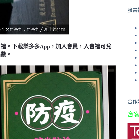
果
臉書
禮。下載樂多多App，加入會員，入會禮可兌
點數。
合作
窩