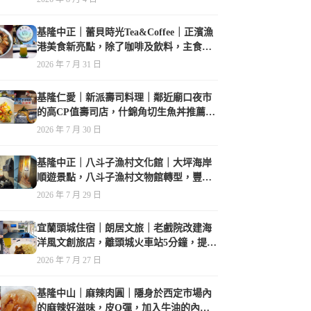
基隆中正｜蕾貝時光Tea&Coffee｜正濱漁
港美食新亮點，除了咖啡及飲料，主食也
很有特色
2026 年 7 月 31 日
基隆仁愛｜新派壽司料理｜鄰近廟口夜市
的高CP值壽司店，什錦角切生魚丼推薦必
點
2026 年 7 月 30 日
基隆中正｜八斗子漁村文化館｜大坪海岸
順遊景點，八斗子漁村文物館轉型，豐富
的漁業文物，值得走訪
2026 年 7 月 29 日
宜蘭頭城住宿｜朗居文旅｜老戲院改建海
洋風文創旅店，離頭城火車站5分鐘，提供
免費夜間宵夜，親子遊戲空間
2026 年 7 月 27 日
基隆中山｜麻辣肉圓｜隱身於西定市場內
的麻辣好滋味，皮Q彈，加入牛油的內餡