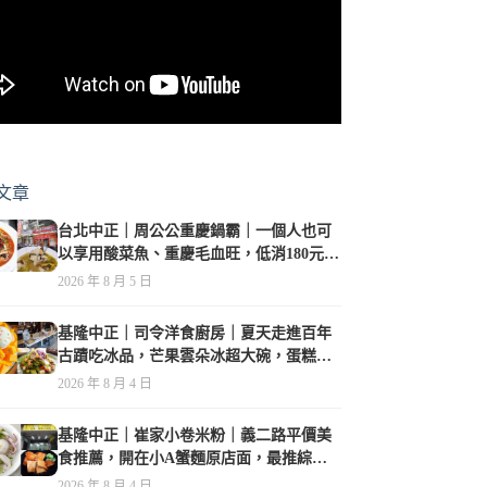
文章
台北中正｜周公公重慶鍋霸｜一個人也可
以享用酸菜魚、重慶毛血旺，低消180元，
珍珠奶茶免費喝到爽
2026 年 8 月 5 日
基隆中正｜司令洋食廚房｜夏天走進百年
古蹟吃冰品，芒果雲朵冰超大碗，蛋糕、
甜點及炸物都在水準之上
2026 年 8 月 4 日
基隆中正｜崔家小卷米粉｜義二路平價美
食推薦，開在小A蟹麵原店面，最推綜合
海鮮麵
2026 年 8 月 4 日