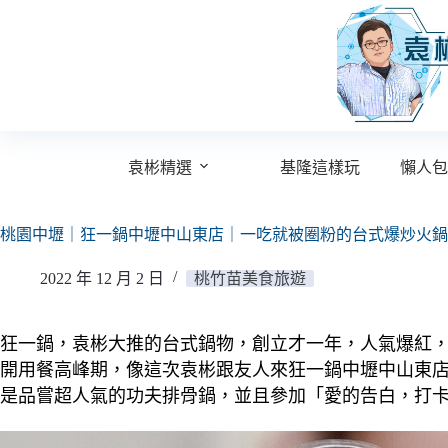
跳
至
主
要
內
容
袁彬精選
基隆這樣玩
懶人包
桃園中壢｜狂一鍋中壢中山東店｜一吃就被圈粉的台式爆炒火鍋
2022 年 12 月 2 日
桃竹苗美食旅遊
狂一鍋，袁彬大推的台式鍋物，創立才一年，人氣爆紅
開用餐高峰期，像這次袁彬跟友人來狂一鍋中壢中山東
是品嘗超人氣的功夫排骨鍋，並且參加「愛的告白，打