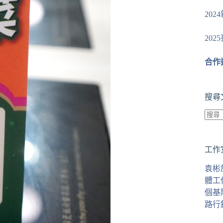
20
20
合作
搜尋
找
不
工作
到
符
袁彬
合
體工
條
個基
件
路行
的
結