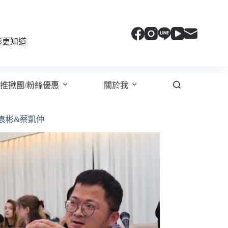
彬更知道
推揪團/粉絲優惠
關於我
袁彬&蔡凱仲