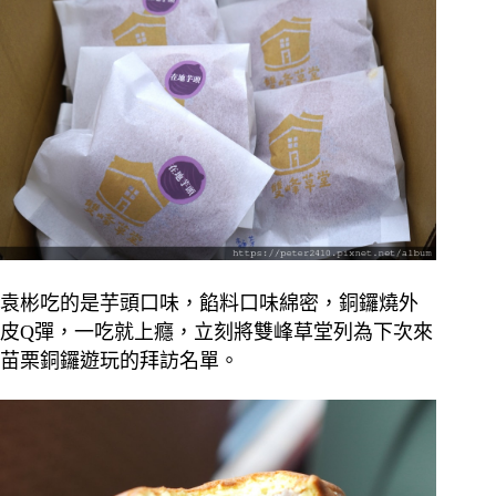
袁彬吃的是芋頭口味，餡料口味綿密，銅鑼燒外
皮Q彈，一吃就上癮，立刻將雙峰草堂列為下次來
苗栗銅鑼遊玩的拜訪名單。