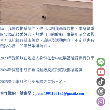
嗨！我是袁彬蔡凱仲，也可以叫我基隆袁彬，本身是重
度火鍋乾麵愛好者，熱愛自己的故鄉，喜歡用圖文跟影
音方式記錄各縣市美食、旅遊及活動內容，不定期也有
電影心得、開團等生活內容。
2023年受邀以在地達人身份在台中旅展基隆館進行分享
2024新寶島網紅節獲得超級網紅跟超級部落客獎
2025臺北網紅節商圈永續之星第三名。
合作邀約，請寄至：
peter1991199185@gmail.com