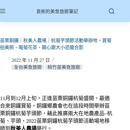
跳
至
袁彬的美食旅遊筆記
主
要
內
容
苗栗銅鑼｜秋美人農場｜杭菊芋頭節活動舉辦地，賞菊
拍美照，喝菊花茶，開心跟大小恐龍合影
2022 年 11 月 27 日
全台美食旅遊
桃竹苗美食旅遊
11月到12月上旬，正逢苗栗銅鑼杭菊盛開，最適
合來銅鑼賞菊，銅鑼鄉農會也在這段時間舉辦苗
栗銅鑼杭菊芋頭節，藉此推廣兩大在地農產品–杭
菊、芋頭，2022苗栗銅鑼杭菊芋頭節活動場地移
師到
秋美人農場
舉行。