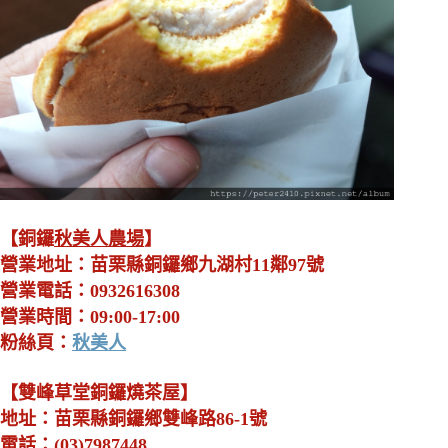
【銅鑼
秋美人農場
】
營業地址：苗栗縣銅鑼鄉九湖村11鄰97號
營業電話：0932616308
營業時間：09:00-17:00
粉絲頁：
秋美人
【雙峰草堂銅鑼燒茶屋】
地址：苗栗縣銅鑼鄉雙峰路86-1號
電話：(03)7987448