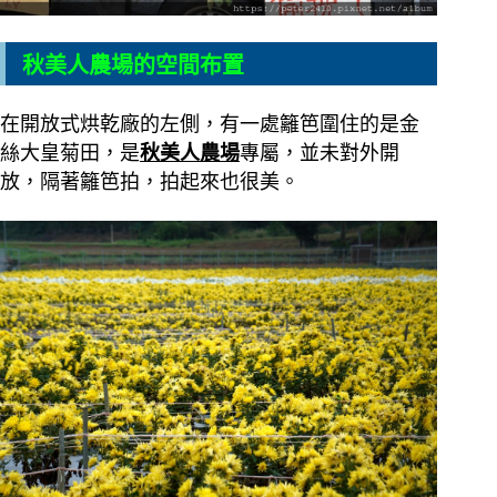
秋美人農場的空間布置
在開放式烘乾廠的左側，有一處籬笆圍住的是金
絲大皇菊田，是
秋美人農場
專屬，並未對外開
放，隔著籬笆拍，拍起來也很美。