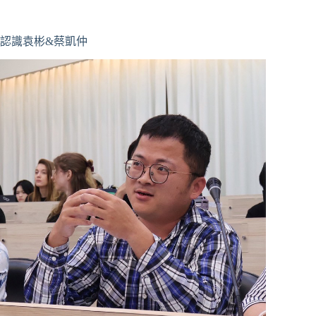
認識袁彬&蔡凱仲