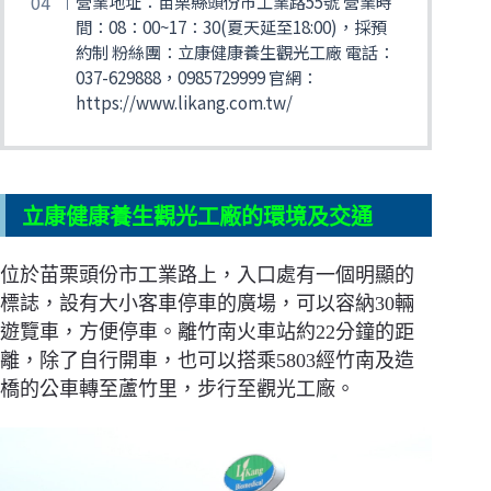
營業地址：苗栗縣頭份市工業路55號 營業時
間：08：00~17：30(夏天延至18:00)，採預
約制 粉絲團：立康健康養生觀光工廠 電話：
037-629888，0985729999 官網：
https://www.likang.com.tw/
立康健康養生觀光工廠的環境及交通
位於苗栗頭份市工業路上，入口處有一個明顯的
標誌，設有大小客車停車的廣場，可以容納30輛
遊覽車，方便停車。離竹南火車站約22分鐘的距
離，除了自行開車，也可以搭乘5803經竹南及造
橋的公車轉至蘆竹里，步行至觀光工廠。