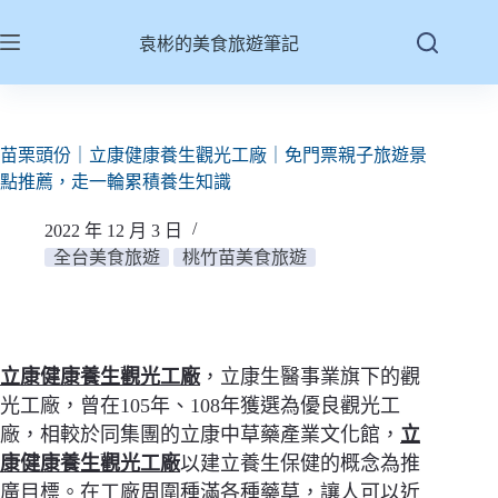
跳
至
袁彬的美食旅遊筆記
主
要
內
容
苗栗頭份｜立康健康養生觀光工廠｜免門票親子旅遊景
點推薦，走一輪累積養生知識
2022 年 12 月 3 日
全台美食旅遊
桃竹苗美食旅遊
立康健康養生觀光工廠
，立康生醫事業旗下的觀
光工廠，曾在105年、108年獲選為優良觀光工
廠，相較於同集團的立康中草藥產業文化館，
立
康健康養生觀光工廠
以建立養生保健的概念為推
廣目標。在工廠周圍種滿各種藥草，讓人可以近