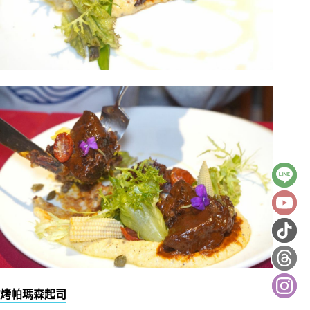
烤帕瑪森起司