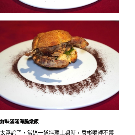
鮮味滿滿海膽燉飯
太浮誇了，當這一道料理上桌時，袁彬嘴裡不禁