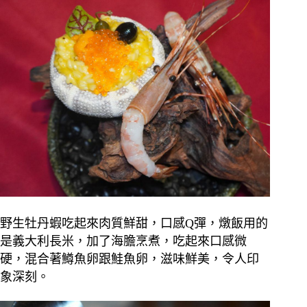
野生牡
丹蝦吃起來肉質鮮甜，口感Q彈，燉飯用的
是義大利長米，加了海膽烹煮，吃起來口感微
硬，混合著鱒魚卵跟鮭魚卵，滋味鮮美，令人印
象深刻。