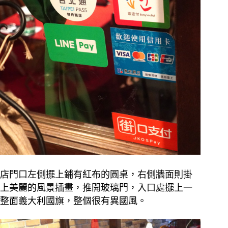
店門口左側擺上鋪有紅布的圓桌，右側牆面則掛
上美麗的風景插畫，推開玻璃門，入口處擺上一
整面義大利國旗，整個很有異國風。