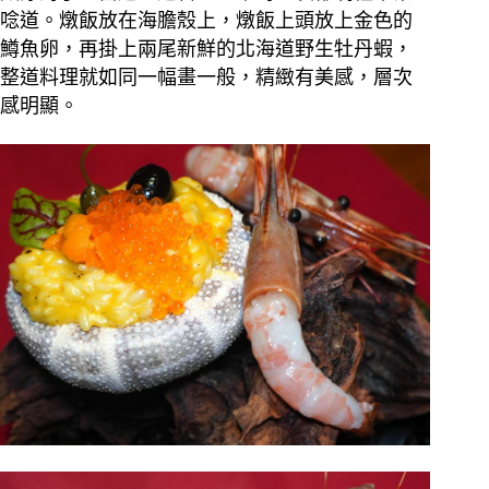
唸道。燉飯放在海膽殼上，燉飯上頭放上金色的
鱒魚卵，再掛上兩尾新鮮的北海道野生牡丹蝦，
整道料理就如同一幅畫一般，精緻有美感，層次
感明顯。