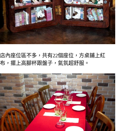
店內座位區不多，共有22個座位，方桌鋪上紅
布，擺上高腳杯跟盤子，氣氛超舒服。