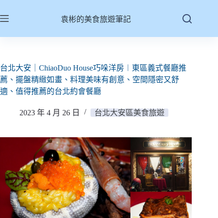
跳
至
袁彬的美食旅遊筆記
主
要
內
容
台北大安｜ChiaoDuo House巧哚洋房︱東區義式餐廳推
薦、擺盤精緻如畫、料理美味有創意、空間隱密又舒
適、值得推薦的台北約會餐廳
2023 年 4 月 26 日
台北大安區美食旅遊