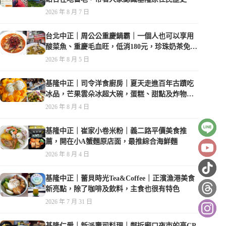
2026 年 8 月 7 日
台北中正｜周公公重慶鍋霸｜一個人也可以享用
酸菜魚、重慶毛血旺，低消180元，珍珠奶茶免費
喝到爽
2026 年 8 月 5 日
基隆中正｜司令洋食廚房｜夏天走進百年古蹟吃
冰品，芒果雲朵冰超大碗，蛋糕、甜點及炸物都
在水準之上
2026 年 8 月 4 日
基隆中正｜崔家小卷米粉｜義二路平價美食推
薦，開在小A蟹麵原店面，最推綜合海鮮麵
2026 年 8 月 4 日
基隆中正｜蕾貝時光Tea&Coffee｜正濱漁港美食
新亮點，除了咖啡及飲料，主食也很有特色
2026 年 7 月 31 日
基隆仁愛｜新派壽司料理｜鄰近廟口夜市的高CP