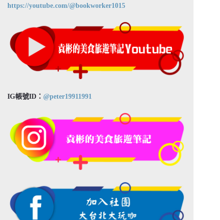
https://youtube.com/@bookworker1015
IG帳號ID：
@peter19911991