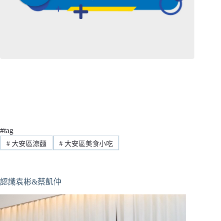
#tag
#
大安區涼麵
#
大安區美食小吃
認識袁彬&蔡凱仲