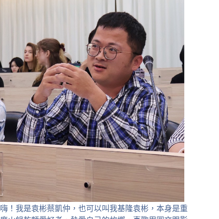
嗨！我是袁彬蔡凱仲，也可以叫我基隆袁彬，本身是重