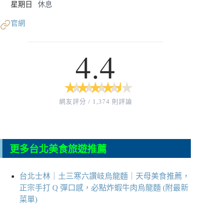
星期日
休息
官網
4.4
★
★
★
★
★
★
★
★
★
★
網友評分 / 1,374 則評論
更多台北美食旅遊推薦
台北士林｜土三寒六讚岐烏龍麵｜天母美食推薦，
正宗手打 Q 彈口感，必點炸蝦牛肉烏龍麵 (附最新
菜單)