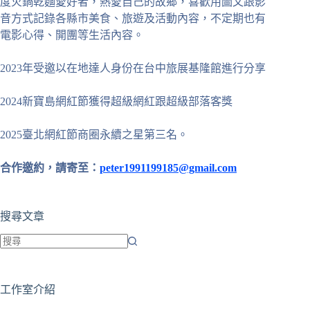
度火鍋乾麵愛好者，熱愛自己的故鄉，喜歡用圖文跟影
音方式記錄各縣市美食、旅遊及活動內容，不定期也有
電影心得、開團等生活內容。
2023年受邀以在地達人身份在台中旅展基隆館進行分享
2024新寶島網紅節獲得超級網紅跟超級部落客獎
2025臺北網紅節商圈永續之星第三名。
合作邀約，請寄至：
peter1991199185@gmail.com
搜尋文章
找
不
工作室介紹
到
符