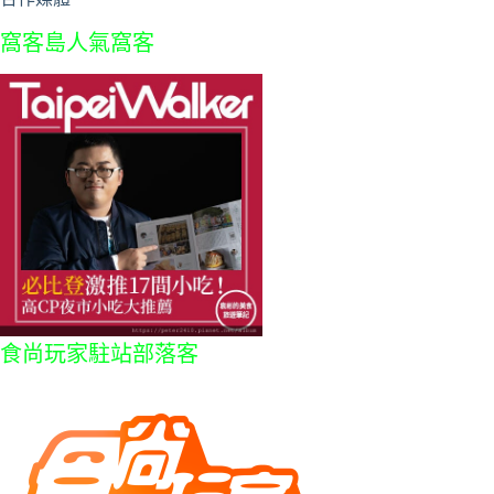
窩客島人氣窩客
食尚玩家駐站部落客