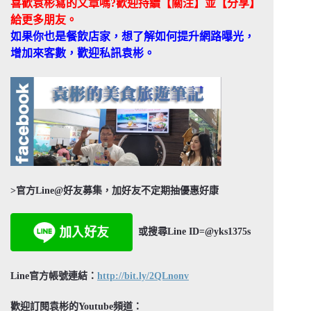
喜歡袁彬寫的文章嗎?歡迎持續【關注】並【分享】
給更多朋友。
如果你也是餐飲店家，想了解如何提升網路曝光，
增加來客數，歡迎私訊袁彬。
>官方Line@好友募集，加好友不定期抽優惠好康
或搜尋Line ID=@yks1375s
Line官方帳號連結：
http://bit.ly/2QLnonv
歡迎訂閱袁彬的Youtube頻道：