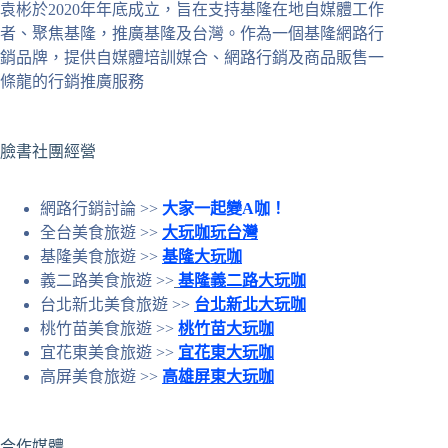
袁彬於2020年年底成立，旨在支持基隆在地自媒體工作
合
者、聚焦基隆，推廣基隆及台灣。作為一個基隆網路行
條
銷品牌，提供自媒體培訓媒合、網路行銷及商品販售一
件
條龍的行銷推廣服務
的
結
果
臉書社團經營
網路行銷討論 >>
大家一起變A咖！
全台美食旅遊 >>
大玩咖玩台灣
基隆美食旅遊 >>
基隆大玩咖
義二路美食旅遊 >>
基隆義二路大玩咖
台北新北美食旅遊 >>
台北新北大玩咖
桃竹苗美食旅遊 >>
桃竹苗大玩咖
宜花東美食旅遊 >>
宜花東大玩咖
高屏美食旅遊 >>
高雄屏東大玩咖
合作媒體