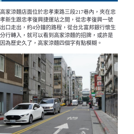
高家涼麵店面位於忠孝東路三段217巷內，夾在忠
孝新生跟忠孝復興捷運站之間，從忠孝復興一號
出口走出，約4分鐘的路程，從台北富邦銀行懷生
分行轉入，就可以看到高家涼麵的招牌，或許是
因為歷史久了，高家涼麵四個字有點模糊。