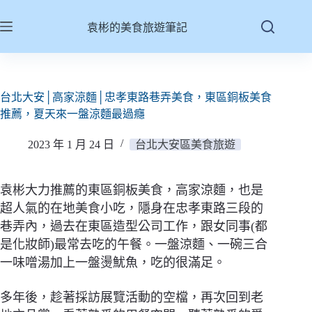
跳
至
袁彬的美食旅遊筆記
主
要
內
容
台北大安│高家涼麵│忠孝東路巷弄美食，東區銅板美食
推薦，夏天來一盤涼麵最過癮
2023 年 1 月 24 日
台北大安區美食旅遊
袁彬大力推薦的東區銅板美食，高家涼麵，也是
超人氣的在地美食小吃，隱身在忠孝東路三段的
巷弄內，過去在東區造型公司工作，跟女同事(都
是化妝師)最常去吃的午餐。一盤涼麵、一碗三合
一味噌湯加上一盤燙魷魚，吃的很滿足。
多年後，趁著採訪展覽活動的空檔，再次回到老