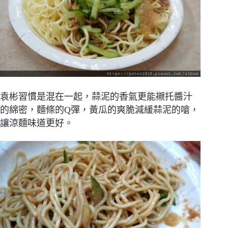
袁彬習慣是混在一起，蒜泥的香氣更能襯托醬汁
的綿密，麵條的Q彈，黃瓜的爽脆減緩蒜泥的嗆，
讓涼麵味道更好。