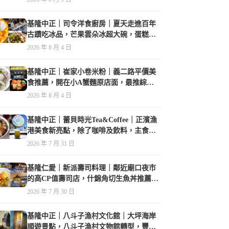
基隆中正｜司令洋食廚房｜夏天走進百年
古蹟吃冰品，芒果雲朵冰超大碗，蛋糕、
甜點及炸物都在水準之上
2026 年 8 月 4 日
基隆中正｜崔家小卷米粉｜義二路平價美
食推薦，開在小A蟹麵原店面，最推綜合
海鮮麵
2026 年 8 月 4 日
基隆中正｜蕾貝時光Tea&Coffee｜正濱漁
港美食新亮點，除了咖啡及飲料，主食也
很有特色
2026 年 7 月 31 日
基隆仁愛｜新派壽司料理｜鄰近廟口夜市
的高CP值壽司店，什錦角切生魚丼推薦必
點
2026 年 7 月 30 日
基隆中正｜八斗子漁村文化館｜大坪海岸
順遊景點，八斗子漁村文物館轉型，豐富