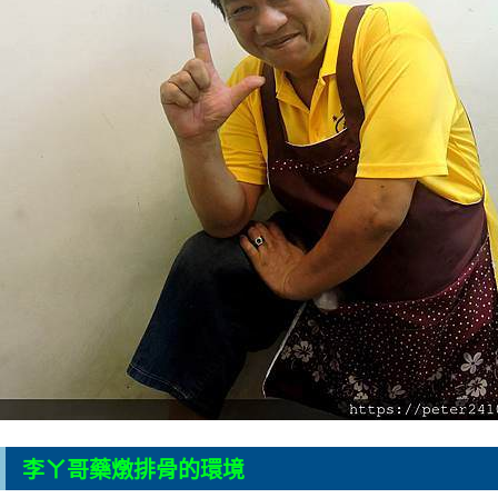
李ㄚ哥藥燉排骨的環境