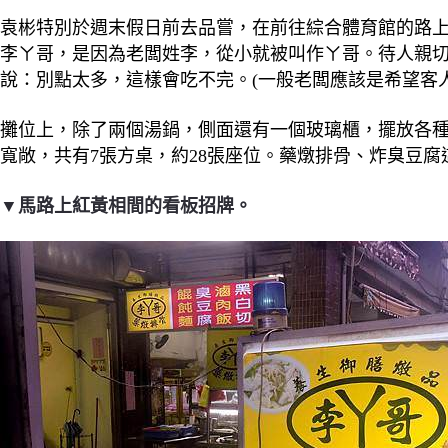
袁彬特別於週末假日前去品嘗，在前往綜合體育館的路
李ㄚ哥，是因為老闆姓李，從小就被叫作ㄚ哥。待人親
說：別點太多，這樣會吃不完。(一般老闆應該是希望客
攤位上，除了兩個湯鍋，側面還有一個玻璃櫃，擺放各
寬敞，共有7張方桌，約28張座位。藥燉排骨、炸臭豆
▼馬路上紅黃相間的看板招牌。