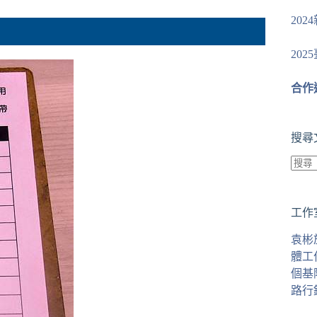
20
20
合作
搜尋
找
不
工作
到
符
袁彬
合
體工
條
個基
件
路行
的
結