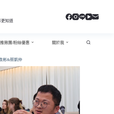
彬更知道
推揪團/粉絲優惠
關於我
袁彬&蔡凱仲