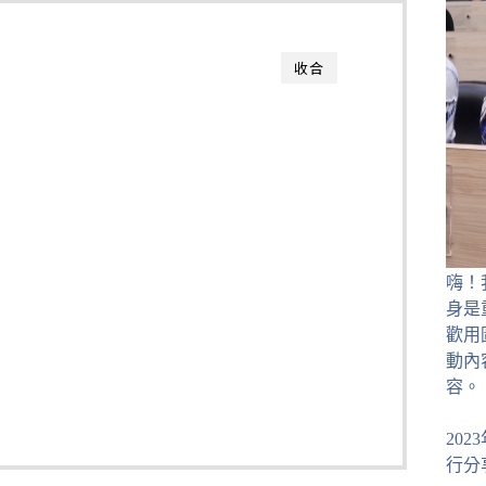
收合
嗨！
身是
歡用
動內
容。
20
行分