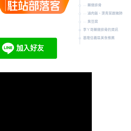
藥燉排骨
滷肉飯、燙青菜跟豬肺
臭豆腐
李ㄚ哥藥燉排骨的資訊
基隆信義區美食推薦