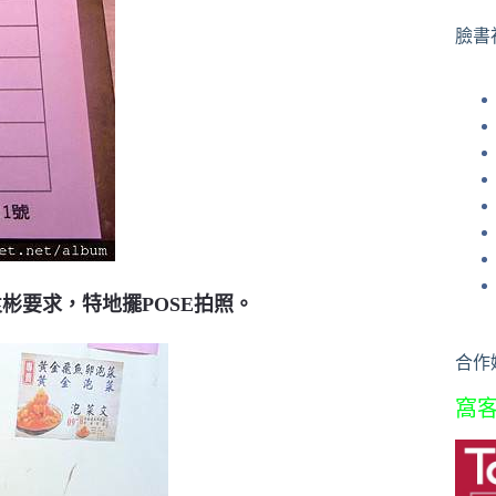
果
臉書
彬要求，特地擺POSE拍照。
合作
窩