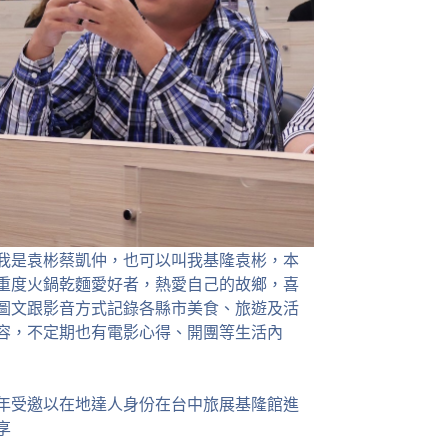
我是袁彬蔡凱仲，也可以叫我基隆袁彬，本
重度火鍋乾麵愛好者，熱愛自己的故鄉，喜
圖文跟影音方式記錄各縣市美食、旅遊及活
容，不定期也有電影心得、開團等生活內
23年受邀以在地達人身份在台中旅展基隆館進
享