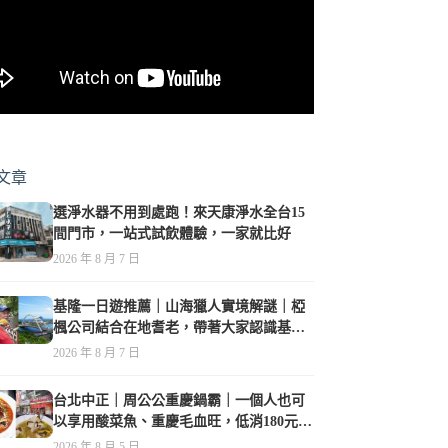
文章
選淨水器不用到處跑！來天康淨水全台15
間門市，一站式試飲體驗，一家就比好
2026 年 8 月 7 日
基隆一日遊推薦｜山海獵人實境解謎｜椏
楓公司結合在地耆老，帶著大家認識基隆
原住民歷史
2026 年 8 月 7 日
台北中正｜周公公重慶鍋霸｜一個人也可
以享用酸菜魚、重慶毛血旺，低消180元，
珍珠奶茶免費喝到爽
2026 年 8 月 5 日