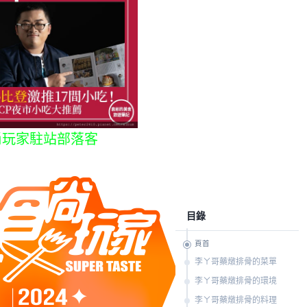
尚玩家駐站部落客
目錄
頁首
李ㄚ哥藥燉排骨的菜單
李ㄚ哥藥燉排骨的環境
李ㄚ哥藥燉排骨的料理