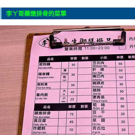
李ㄚ哥藥燉排骨的菜單