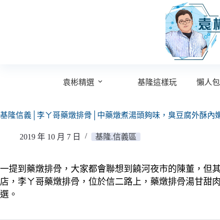
跳
至
主
要
內
容
袁彬精選
基隆這樣玩
懶人包
基隆信義│李ㄚ哥藥燉排骨│中藥燉煮湯頭夠味，臭豆腐外酥內
2019 年 10 月 7 日
基隆.信義區
一提到藥燉排骨，大家都會聯想到饒河夜市的陳董，但
店，李ㄚ哥藥燉排骨，位於信二路上，藥燉排骨湯甘甜
選。