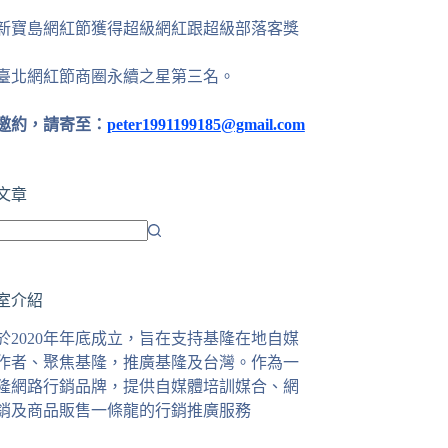
24新寶島網紅節獲得超級網紅跟超級部落客獎
25臺北網紅節商圈永續之星第三名。
邀約，請寄至：
peter1991199185@gmail.com
文章
室介紹
於2020年年底成立，旨在支持基隆在地自媒
作者、聚焦基隆，推廣基隆及台灣。作為一
隆網路行銷品牌，提供自媒體培訓媒合、網
銷及商品販售一條龍的行銷推廣服務