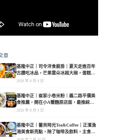
文章
基隆中正｜司令洋食廚房｜夏天走進百年
古蹟吃冰品，芒果雲朵冰超大碗，蛋糕、
甜點及炸物都在水準之上
2026 年 8 月 4 日
基隆中正｜崔家小卷米粉｜義二路平價美
食推薦，開在小A蟹麵原店面，最推綜合
海鮮麵
2026 年 8 月 4 日
基隆中正｜蕾貝時光Tea&Coffee｜正濱漁
港美食新亮點，除了咖啡及飲料，主食也
很有特色
2026 年 7 月 31 日