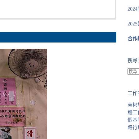
20
20
合作
搜尋
找
不
工作
到
符
袁彬
合
體工
條
個基
件
路行
的
結