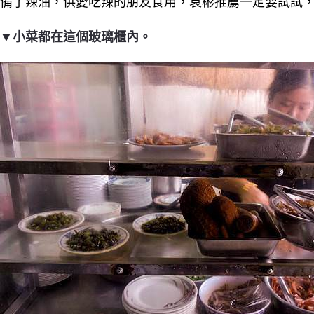
備了辣油，供愛吃辣的朋友食用，袁彬推薦一定要試試
▼小菜都在這個玻璃櫃內。