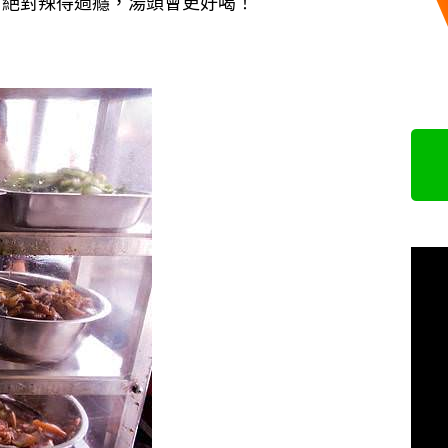
，絕對辣得過癮，湯頭會更好喝！