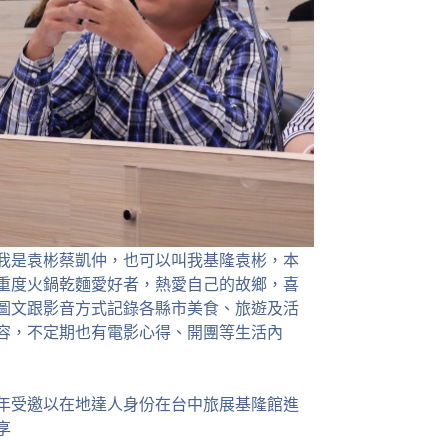
我是袁彬蔡凱仲，也可以叫我基隆袁彬，本
重度火鍋乾麵愛好者，熱愛自己的故鄉，喜
圖文跟影音方式記錄各縣市美食、旅遊及活
容，不定期也有電影心得、開團等生活內
23年受邀以在地達人身份在台中旅展基隆館進
享