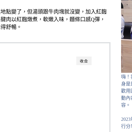
然地點變了，但湯頭跟牛肉塊就沒變，加入紅麴
腱肉以紅麴燉煮，軟嫩入味，麵條口感Q彈，
覺得舒暢。
收合
嗨！
身是
歡用
動內
容。
20
行分