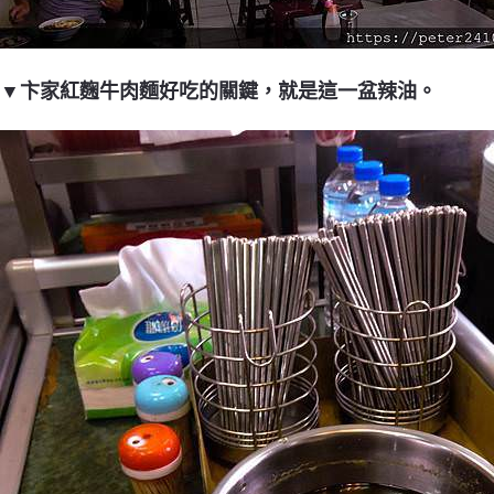
▼卞家紅麴牛肉麵好吃的關鍵，就是這一盆辣油。