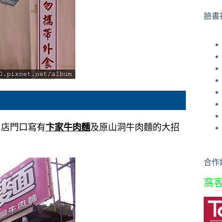
果
臉書
了店門口寫有
卞家牛肉麵
及原山洞牛肉麵的大招
合作
窩