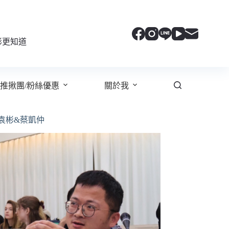
彬更知道
推揪團/粉絲優惠
關於我
袁彬&蔡凱仲