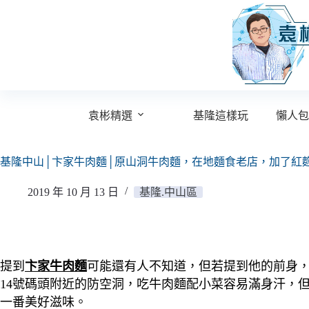
跳
至
主
要
內
容
袁彬精選
基隆這樣玩
懶人包
基隆中山│卞家牛肉麵│原山洞牛肉麵，在地麵食老店，加了紅
2019 年 10 月 13 日
基隆.中山區
提到
卞家牛肉麵
可能還有人不知道，但若提到他的前身
14號碼頭附近的防空洞，吃牛肉麵配小菜容易滿身汗，
一番美好滋味。