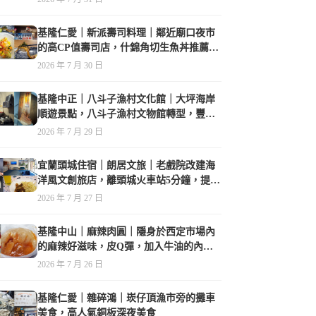
基隆仁愛｜新派壽司料理｜鄰近廟口夜市
的高CP值壽司店，什錦角切生魚丼推薦必
點
2026 年 7 月 30 日
基隆中正｜八斗子漁村文化館｜大坪海岸
順遊景點，八斗子漁村文物館轉型，豐富
的漁業文物，值得走訪
2026 年 7 月 29 日
宜蘭頭城住宿｜朗居文旅｜老戲院改建海
洋風文創旅店，離頭城火車站5分鐘，提供
免費夜間宵夜，親子遊戲空間
2026 年 7 月 27 日
基隆中山｜麻辣肉圓｜隱身於西定市場內
的麻辣好滋味，皮Q彈，加入牛油的內餡
香氣誘人
2026 年 7 月 26 日
基隆仁愛｜雜碎鴻｜崁仔頂漁市旁的攤車
美食，高人氣銅板深夜美食