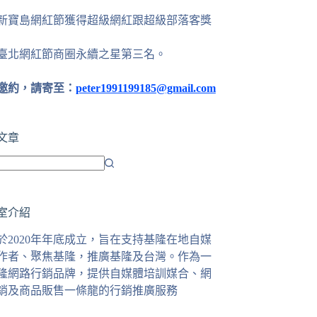
24新寶島網紅節獲得超級網紅跟超級部落客獎
25臺北網紅節商圈永續之星第三名。
邀約，請寄至：
peter1991199185@gmail.com
文章
室介紹
於2020年年底成立，旨在支持基隆在地自媒
作者、聚焦基隆，推廣基隆及台灣。作為一
隆網路行銷品牌，提供自媒體培訓媒合、網
銷及商品販售一條龍的行銷推廣服務