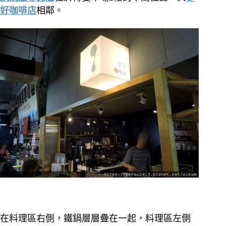
好咖啡店
相鄰。
在料理區右側，鐵鍋層層疊在一起，料理區左側