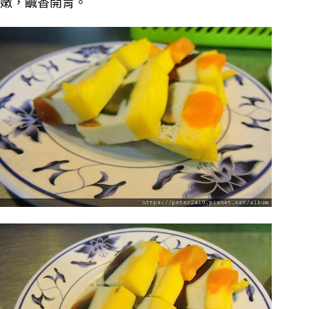
嫩，鹹香開胃。