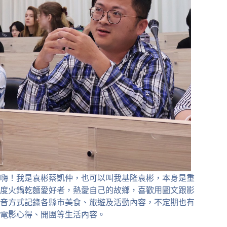
嗨！我是袁彬蔡凱仲，也可以叫我基隆袁彬，本身是重
度火鍋乾麵愛好者，熱愛自己的故鄉，喜歡用圖文跟影
音方式記錄各縣市美食、旅遊及活動內容，不定期也有
電影心得、開團等生活內容。