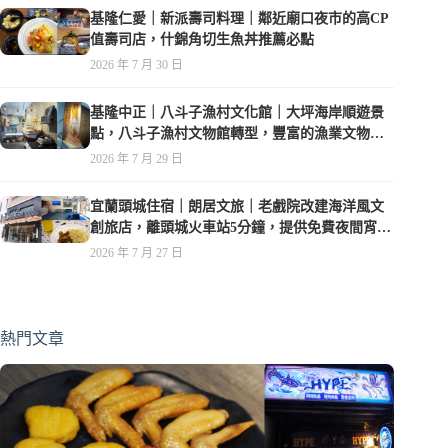
基隆仁愛｜新派壽司料理｜鄰近廟口夜市的高CP
值壽司店，什錦角切生魚丼推薦必點
2026 年 7 月 30 日
基隆中正｜八斗子漁村文化館｜大坪海岸順遊景
點，八斗子漁村文物館轉型，豐富的漁業文物，
值得走訪
2026 年 7 月 29 日
宜蘭頭城住宿｜朗居文旅｜老戲院改建海洋風文
創旅店，離頭城火車站5分鐘，提供免費夜間宵
夜，親子遊戲空間
2026 年 7 月 27 日
熱門文章