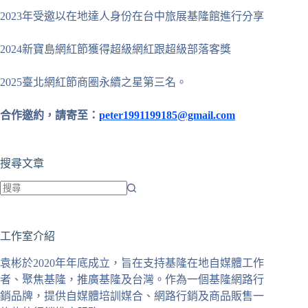
2023年受邀以在地達人身份在台中旅展基隆館進行分享
2024新寶島網紅節獲得超級網紅跟超級部落客獎
2025臺北網紅節商圈永續之星第三名。
合作邀約，請寄至：
peter1991199185@gmail.com
搜尋文章
找
不
工作室介紹
到
符
袁彬於2020年年底成立，旨在支持基隆在地自媒體工作
合
者、聚焦基隆，推廣基隆及台灣。作為一個基隆網路行
條
銷品牌，提供自媒體培訓媒合、網路行銷及商品販售一
件