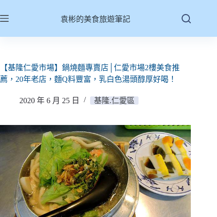
跳
至
袁彬的美食旅遊筆記
主
要
內
容
【基隆仁愛市場】鍋燒麵專賣店│仁愛市場2樓美食推
薦，20年老店，麵Q料豐富，乳白色湯頭醇厚好喝！
2020 年 6 月 25 日
基隆.仁愛區