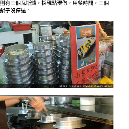
則有三個瓦斯爐，採現點現做，用餐時間，三個
鍋子沒停過。