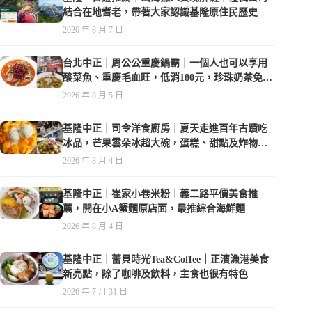
結合在地耆老，帶著大家認識基隆原住民歷史
2026 年 8 月 7 日
台北中正｜周公公重慶鍋霸｜一個人也可以享用
酸菜魚、重慶毛血旺，低消180元，珍珠奶茶免費
喝到爽
2026 年 8 月 5 日
基隆中正｜司令洋食廚房｜夏天走進百年古蹟吃
冰品，芒果雲朵冰超大碗，蛋糕、甜點及炸物都
在水準之上
2026 年 8 月 4 日
基隆中正｜崔家小卷米粉｜義二路平價美食推
薦，開在小A蟹麵原店面，最推綜合海鮮麵
2026 年 8 月 4 日
基隆中正｜蕾貝時光Tea&Coffee｜正濱漁港美食
新亮點，除了咖啡及飲料，主食也很有特色
2026 年 7 月 31 日