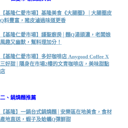
【基隆仁愛市場】基隆美食《大腸圈》│大腸圈皮
Q料豐富，豬皮滷過味道更香
【基隆仁愛市場】謹聖廚房│麵Q湯頭濃，老闆娘
風趣又幽默，幫料理加分！
【基隆仁愛市場】多好咖啡店 Anygood Coffee X
三好甜│隱身在市場2樓的文青咖啡店，美味甜點
店
二、鍋燒麵推薦
【基隆】一鍋台式鍋燒麵│安樂區在地美食，食材
產地直送，蝦子及蛤蠣Q彈鮮甜