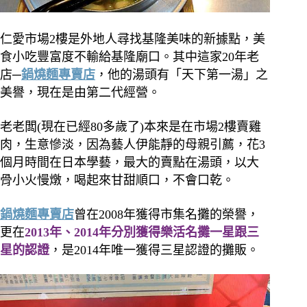
仁愛市場2樓是外地人尋找基隆美味的新據點，美
食小吃豐富度不輸給基隆廟口。其中這家20年老
店─
鍋燒麵專賣店
，他的湯頭有「天下第一湯」之
美譽，現在是由第二代經營。
老老闆(現在已經80多歲了)本來是在市場2樓賣雞
肉，生意慘淡，因為藝人伊能靜的母親引薦，花3
個月時間在日本學藝，最大的賣點在湯頭，以大
骨小火慢燉，喝起來甘甜順口，不會口乾。
鍋燒麵專賣店
曾在2008年獲得市集名攤的榮譽，
更在
2013年、2014年分別獲得樂活名攤一星跟三
星的認證
，是2014年唯一獲得三星認證的攤販。