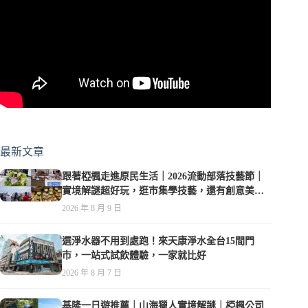
最新文章
跟著椏楓走進原民生活｜2026流動部落技藝節｜
實境解謎超好玩，逛市集學技藝，還有創意美食
可以品嚐
2026 年 8 月 9 日
選淨水器不用到處跑！來天康淨水全台15間門
市，一站式試飲體驗，一家就比好
2026 年 8 月 7 日
基隆一日遊推薦｜山海獵人實境解謎｜椏楓公司