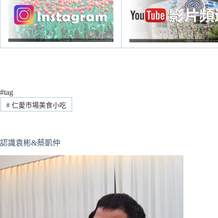
#tag
#
仁愛市場美食小吃
認識袁彬&蔡凱仲