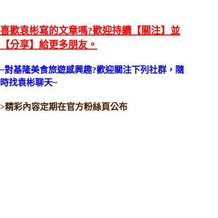
喜歡袁彬寫的文章嗎?歡迎持續【關注】並
【分享】給更多朋友。
~對基隆美食旅遊感興趣?歡迎關注下列社群，隨
時找袁彬聊天~
>精彩內容定期在官方粉絲頁公布