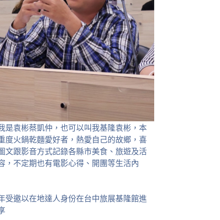
我是袁彬蔡凱仲，也可以叫我基隆袁彬，本
重度火鍋乾麵愛好者，熱愛自己的故鄉，喜
圖文跟影音方式記錄各縣市美食、旅遊及活
容，不定期也有電影心得、開團等生活內
23年受邀以在地達人身份在台中旅展基隆館進
享