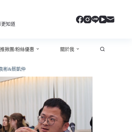
彬更知道
推揪團/粉絲優惠
關於我
袁彬&蔡凱仲