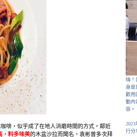
嗨！
身是
歡用
動內
容。
20
或咖啡，似乎成了在地人消磨時間的方式。鄰近
行分
高
，
料多味美
的木盆沙拉而聞名，袁彬曾多次拜