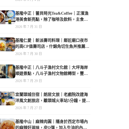
基隆中正｜蕾貝時光Tea&Coffee｜正濱漁
港美食新亮點，除了咖啡及飲料，主食也
很有特色
2026 年 7 月 31 日
基隆仁愛｜新派壽司料理｜鄰近廟口夜市
的高CP值壽司店，什錦角切生魚丼推薦必
點
2026 年 7 月 30 日
基隆中正｜八斗子漁村文化館｜大坪海岸
順遊景點，八斗子漁村文物館轉型，豐富
的漁業文物，值得走訪
2026 年 7 月 29 日
宜蘭頭城住宿｜朗居文旅｜老戲院改建海
洋風文創旅店，離頭城火車站5分鐘，提供
免費夜間宵夜，親子遊戲空間
2026 年 7 月 27 日
基隆中山｜麻辣肉圓｜隱身於西定市場內
的麻辣好滋味，皮Q彈，加入牛油的內餡