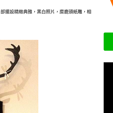
內部擺設精緻典雅，黑白照片，糜鹿頭紙雕，相