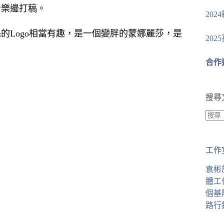
音樂邊打稿。
20
的Logo相當有趣，是一個變胖的蒙娜麗莎，是
20
合作
搜尋
找
不
工作
到
符
袁彬
合
體工
條
個基
件
路行
的
結