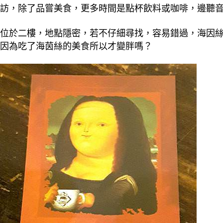
訪，除了品嘗美食，更多時間是點杯飲料或咖啡，邊聽
位於二樓，地點隱密，若不仔細尋找，容易錯過，海因絲
因為吃了海茵絲的美食所以才變胖嗎？