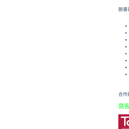
果
臉書
合作
窩