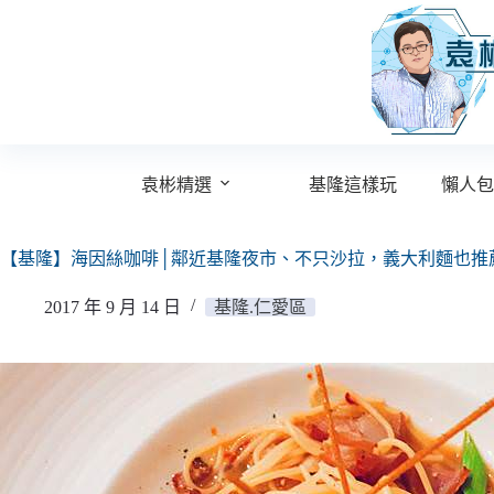
跳
至
主
要
內
容
袁彬精選
基隆這樣玩
懶人包
【基隆】海因絲咖啡│鄰近基隆夜市、不只沙拉，義大利麵也推
2017 年 9 月 14 日
基隆.仁愛區