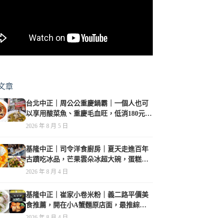
文章
台北中正｜周公公重慶鍋霸｜一個人也可
以享用酸菜魚、重慶毛血旺，低消180元，
珍珠奶茶免費喝到爽
2026 年 8 月 5 日
基隆中正｜司令洋食廚房｜夏天走進百年
古蹟吃冰品，芒果雲朵冰超大碗，蛋糕、
甜點及炸物都在水準之上
2026 年 8 月 4 日
基隆中正｜崔家小卷米粉｜義二路平價美
食推薦，開在小A蟹麵原店面，最推綜合
海鮮麵
2026 年 8 月 4 日