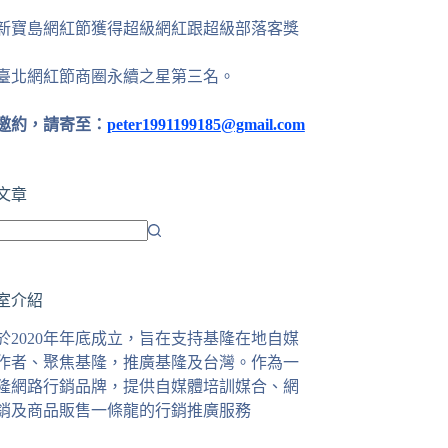
24新寶島網紅節獲得超級網紅跟超級部落客獎
25臺北網紅節商圈永續之星第三名。
邀約，請寄至：
peter1991199185@gmail.com
文章
室介紹
於2020年年底成立，旨在支持基隆在地自媒
作者、聚焦基隆，推廣基隆及台灣。作為一
隆網路行銷品牌，提供自媒體培訓媒合、網
銷及商品販售一條龍的行銷推廣服務