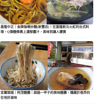
基隆中正｜金牌咖喱炒麵(新豐店)｜在基隆新北火紅的台式料
理，Q彈麵條裹上濃郁醬汁，美味到讓人讚賞
宜蘭頭城｜阿茂麵攤｜超過一甲子的美味麵攤，隱藏於巷弄的
在地好滋味