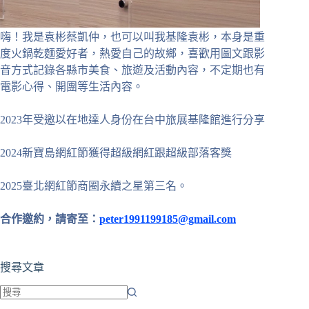
嗨！我是袁彬蔡凱仲，也可以叫我基隆袁彬，本身是重
度火鍋乾麵愛好者，熱愛自己的故鄉，喜歡用圖文跟影
音方式記錄各縣市美食、旅遊及活動內容，不定期也有
電影心得、開團等生活內容。
2023年受邀以在地達人身份在台中旅展基隆館進行分享
2024新寶島網紅節獲得超級網紅跟超級部落客獎
2025臺北網紅節商圈永續之星第三名。
合作邀約，請寄至：
peter1991199185@gmail.com
搜尋文章
找