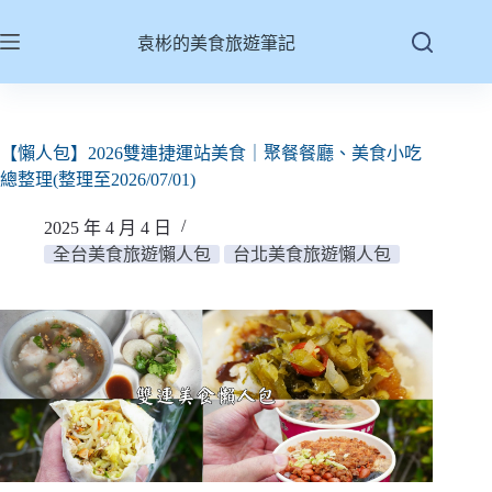
跳
至
袁彬的美食旅遊筆記
主
要
內
容
【懶人包】2026雙連捷運站美食｜聚餐餐廳、美食小吃
總整理(整理至2026/07/01)
2025 年 4 月 4 日
全台美食旅遊懶人包
台北美食旅遊懶人包