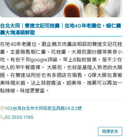
台北大同｜雙連文記花枝羹｜在地40年老攤位，蝦仁羹
羹大塊湯頭鮮甜
在地40年老攤位，跟企鵝文肉羹店相鄰的雙連文記花枝
羹，主要販售蝦仁羹、花枝羹、大腸煎跟炒麵等美食小
吃。有近千則google評論，早上8點就營業，是不少在
地人的早午餐選擇。 大腸煎，也就是基隆人熟悉的大腸
圈，在雙連站附近也有多間店在販售，Q彈大腸包裹著
美味糯米飯，沾上蒜蓉醬油，超美味．推薦可以再加一
點辣椒，味道更豐富。
103台灣台北市大同區民生西路59之2號
02 2550 1185
閱讀更多