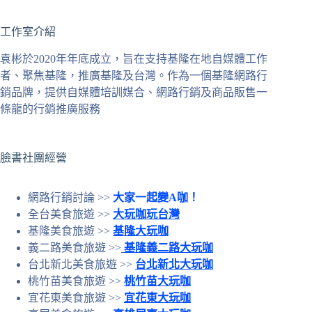
不
工作室介紹
到
符
袁彬於2020年年底成立，旨在支持基隆在地自媒體工作
合
者、聚焦基隆，推廣基隆及台灣。作為一個基隆網路行
條
銷品牌，提供自媒體培訓媒合、網路行銷及商品販售一
件
條龍的行銷推廣服務
的
結
果
臉書社團經營
網路行銷討論 >>
大家一起變A咖！
全台美食旅遊 >>
大玩咖玩台灣
基隆美食旅遊 >>
基隆大玩咖
義二路美食旅遊 >>
基隆義二路大玩咖
台北新北美食旅遊 >>
台北新北大玩咖
桃竹苗美食旅遊 >>
桃竹苗大玩咖
宜花東美食旅遊 >>
宜花東大玩咖