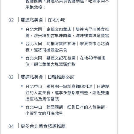
餐廳推薦，雙連站美食餐廳精選，吃酒家菜不
用跑北投！
雙連站美食｜在地小吃
台北大同｜企鵝文肉羹店｜雙連古早味美食推
薦，炒米粉加古早味肉羹，滋味樸實味道豐富
台北大同｜阿桐阿寶四神湯｜寧夏夜市必吃消
夜，運將司機最愛美食
台北大同｜雙連文記花枝羹｜在地40年老攤
位，蝦仁羹羹大塊湯頭鮮甜
雙連站美食｜日韓推薦必訪
台北中山｜鴉片粥一點創意麵線料理｜日韓爆
紅的人氣美食，連李多慧都來朝聖，鄰近雙連
捷運站及馬偕醫院
台北中山｜建國潤餅｜紅到日本的人氣捲餅，
小資男女的月底救星
更多台北美食旅遊推薦