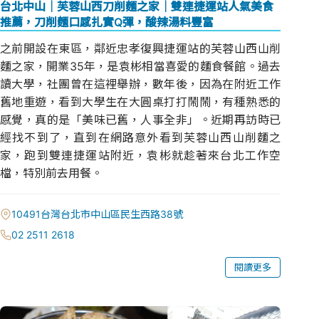
台北中山│芙蓉山西刀削麵之家│雙連捷運站人氣美食
推薦，刀削麵口感扎實Q彈，酸辣湯料豐富
之前開設在東區，鄰近忠孝復興捷運站的芙蓉山西山削
麵之家，開業35年，是袁彬相當喜愛的麵食餐館。過去
讀大學，社團曾在這裡舉辦，數年後，因為在附近工作
舊地重遊，看到大學生在大圓桌打打鬧鬧，有種熟悉的
感覺，真的是「美味已舊，人事全非」。近期再訪時已
經找不到了，直到在網路意外看到芙蓉山西山削麵之
家，跑到雙連捷運站附近，袁彬就趁著來台北工作空
檔，特別前去用餐。
10491台灣台北市中山區民生西路38號
02 2511 2618
閱讀更多