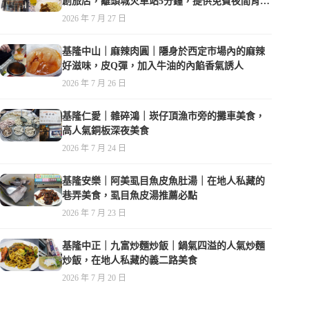
創旅店，離頭城火車站5分鐘，提供免費夜間宵
夜，親子遊戲空間
2026 年 7 月 27 日
基隆中山｜麻辣肉圓｜隱身於西定市場內的麻辣
好滋味，皮Q彈，加入牛油的內餡香氣誘人
2026 年 7 月 26 日
基隆仁愛｜雜碎鴻｜崁仔頂漁市旁的攤車美食，
高人氣銅板深夜美食
2026 年 7 月 24 日
基隆安樂｜阿美虱目魚皮魚肚湯｜在地人私藏的
巷弄美食，虱目魚皮湯推薦必點
2026 年 7 月 23 日
基隆中正｜九富炒麵炒飯｜鍋氣四溢的人氣炒麵
炒飯，在地人私藏的義二路美食
2026 年 7 月 20 日