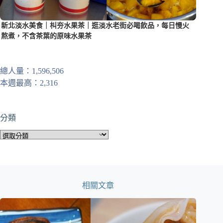
新北淡水美食｜朻夯水果茶｜逛淡水老街必喝飲品，每日慢火
熬煮，不含茶葉的原味水果茶
總人量：1,596,506
本週最高：2,316
分類
分
類
相關文章