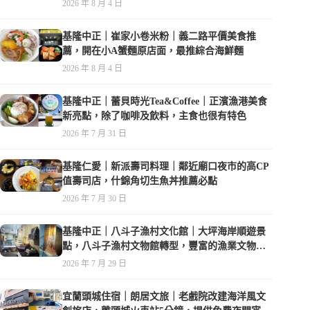
在水準之上
2026 年 8 月 4 日
基隆中正｜崔家小卷米粉｜義二路平價美食推
薦，開在小A蟹麵原店面，最推綜合海鮮麵
2026 年 8 月 4 日
基隆中正｜蕾貝時光Tea&Coffee｜正濱漁港美食
新亮點，除了咖啡及飲料，主食也很有特色
2026 年 7 月 31 日
基隆仁愛｜新派壽司料理｜鄰近廟口夜市的高CP
值壽司店，什錦角切生魚丼推薦必點
2026 年 7 月 30 日
基隆中正｜八斗子漁村文化館｜大坪海岸順遊景
點，八斗子漁村文物館轉型，豐富的漁業文物，
值得走訪
2026 年 7 月 29 日
宜蘭頭城住宿｜朗居文旅｜老戲院改建海洋風文