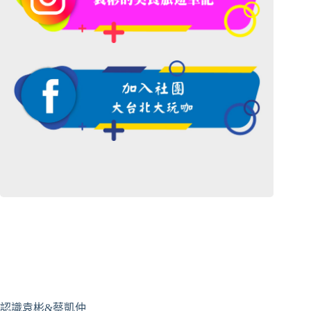
認識袁彬&蔡凱仲