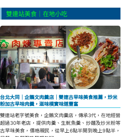
雙連站美食｜在地小吃
台北大同｜企鵝文肉羹店｜雙連古早味美食推薦，炒米
粉加古早味肉羹，滋味樸實味道豐富
雙連站老字號美食，企鵝文肉羹店，傳承3代，在地經營
超過30年老店，提供肉羹、生魷魚羹、炒麵及炒米粉等
古早味美食，價格親民，從早上6點半開到晚上9點半，