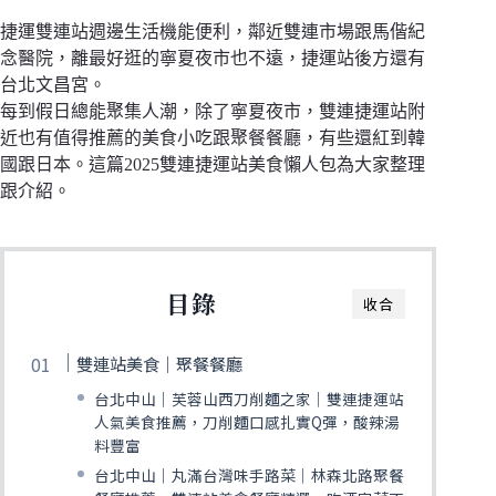
捷運雙連站週邊生活機能便利，鄰近雙連市場跟馬偕紀
念醫院，離最好逛的寧夏夜市也不遠，捷運站後方還有
台北文昌宮。
每到假日總能聚集人潮，除了寧夏夜市，雙連捷運站附
近也有值得推薦的美食小吃跟聚餐餐廳，有些還紅到韓
國跟日本。這篇2025雙連捷運站美食懶人包為大家整理
跟介紹。
目錄
收合
雙連站美食｜聚餐餐廳
台北中山│芙蓉山西刀削麵之家│雙連捷運站
人氣美食推薦，刀削麵口感扎實Q彈，酸辣湯
料豐富
台北中山｜丸滿台灣味手路菜｜林森北路聚餐