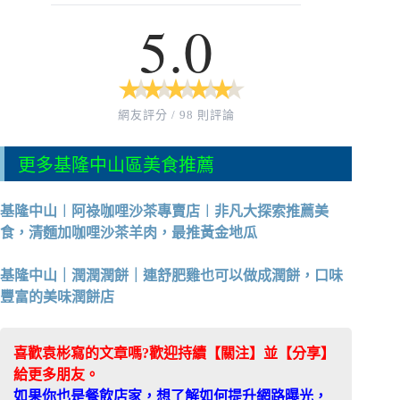
5.0
★
★
★
★
★
★
★
★
★
★
網友評分 / 98 則評論
更多基隆中山區美食推薦
基隆中山︱阿祿咖哩沙茶專賣店︱非凡大探索推薦美
食，清麵加咖哩沙茶羊肉，最推黃金地瓜
基隆中山｜潤潤潤餅｜連舒肥雞也可以做成潤餅，口味
豐富的美味潤餅店
喜歡袁彬寫的文章嗎?歡迎持續【關注】並【分享】
給更多朋友。
如果你也是餐飲店家，想了解如何提升網路曝光，