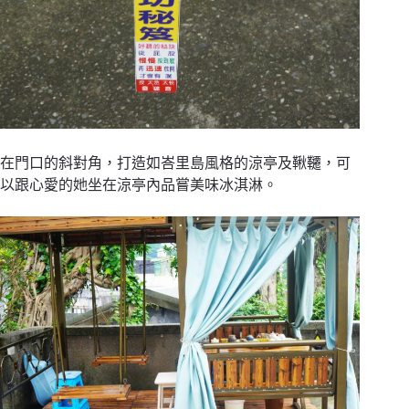
在門口的斜對角，打造如峇里島風格的涼亭及鞦韆，可
以跟心愛的她坐在涼亭內品嘗美味冰淇淋。