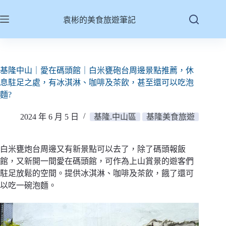
跳
至
袁彬的美食旅遊筆記
主
要
內
容
基隆中山｜愛在碼頭館｜白米甕砲台周邊景點推薦，休
息駐足之處，有冰淇淋、咖啡及茶飲，甚至還可以吃泡
麵?
2024 年 6 月 5 日
基隆.中山區
基隆美食旅遊
白米甕炮台周邊又有新景點可以去了，除了碼頭報飯
館，又新開一間愛在碼頭館，可作為上山賞景的遊客們
駐足放鬆的空間。提供冰淇淋、咖啡及茶飲，餓了還可
以吃一碗泡麵。