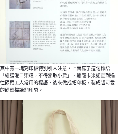
其中有一塊刻印板特別引人注意，上面寫了這句標語
「維護港口榮耀，不得索取小費」，雞籠卡米諾查到過
往碼頭工人常用的標語，後來做成拓印板，製成超可愛
的碼頭標語網印袋。