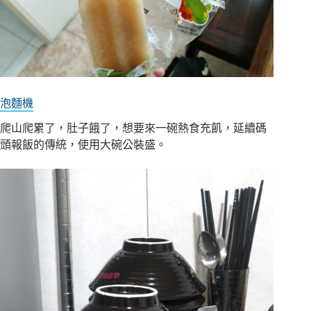
泡麵機
爬山爬累了，肚子餓了，想要來一碗熱食充飢，延續碼
頭報飯的傳統，使用大碗公裝盛。