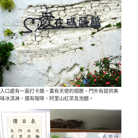
入口處有一面打卡牆，畫有天使的翅膀，門外有提供美
味冰淇淋，還有咖啡、阿里山紅茶及泡麵。