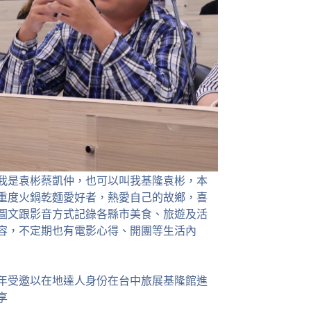
我是袁彬蔡凱仲，也可以叫我基隆袁彬，本
重度火鍋乾麵愛好者，熱愛自己的故鄉，喜
圖文跟影音方式記錄各縣市美食、旅遊及活
容，不定期也有電影心得、開團等生活內
23年受邀以在地達人身份在台中旅展基隆館進
享