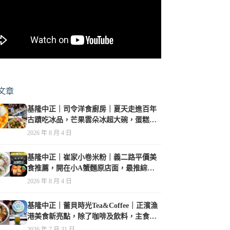
文章
基隆中正｜司令洋食廚房｜夏天走進百年
古蹟吃冰品，芒果雲朵冰超大碗，蛋糕、
甜點及炸物都在水準之上
2026 年 8 月 4 日
基隆中正｜崔家小卷米粉｜義二路平價美
食推薦，開在小A蟹麵原店面，最推綜合
海鮮麵
2026 年 8 月 4 日
基隆中正｜蕾貝時光Tea&Coffee｜正濱漁
港美食新亮點，除了咖啡及飲料，主食也
很有特色
2026 年 7 月 31 日