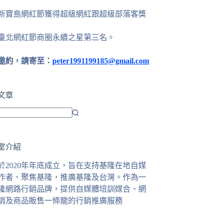
24新寶島網紅節獲得超級網紅跟超級部落客獎
25臺北網紅節商圈永續之星第三名。
邀約，請寄至：
peter1991199185@gmail.com
文章
室介紹
於2020年年底成立，旨在支持基隆在地自媒
作者、聚焦基隆，推廣基隆及台灣。作為一
隆網路行銷品牌，提供自媒體培訓媒合、網
銷及商品販售一條龍的行銷推廣服務