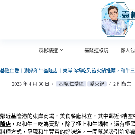
跳
至
主
要
內
容
袁彬精選
基隆這樣玩
懶人包
基隆仁愛︱涮樂和牛基隆店︱東岸商場吃到飽火鍋推薦，和牛三
2023 年 4 月 30 日
基隆.仁愛區
愛火鍋
2 則留言
鄰近基隆港的東岸商場，美食餐廳林立，其中鄰近4樓空
隆店
，以和牛三吃為賣點，除了極上和牛鍋物，還有極
料理方式，呈現和牛豐富的好味道，一開幕就吸引許多