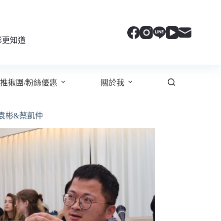
彬更知道
推揪團/粉絲優惠
關於我
袁彬&蔡凱仲