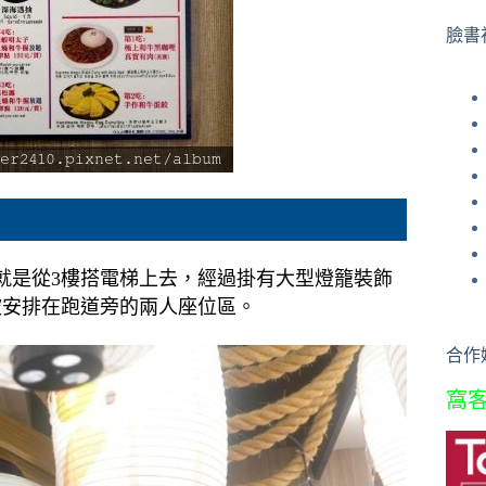
果
臉書
就是從3樓搭電梯上去，經過掛有大型燈籠裝飾
被安排在跑道旁的兩人座位區。
合作
窩