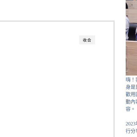
收合
嗨！
身是
歡用
動內
容。
20
行分