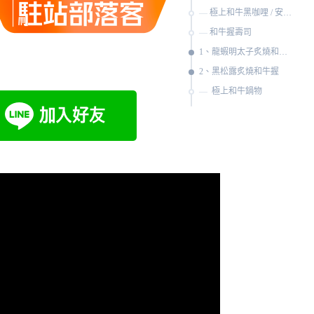
極上和牛黑咖哩 / 安格斯黑牛牛丼
和牛握壽司
1、龍蝦明太子炙燒和牛握
2、黑松露炙燒和牛握
極上和牛鍋物