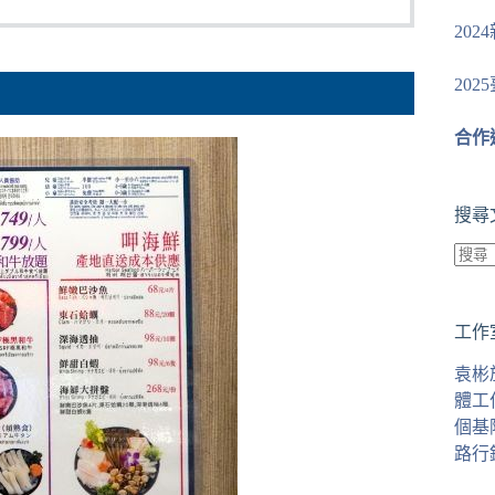
20
20
合作
搜尋
找
不
工作
到
符
袁彬
合
體工
條
個基
件
路行
的
結