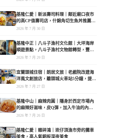
基隆仁愛｜新派壽司料理｜鄰近廟口夜市
的高CP值壽司店，什錦角切生魚丼推薦必
點
2026 年 7 月 30 日
基隆中正｜八斗子漁村文化館｜大坪海岸
順遊景點，八斗子漁村文物館轉型，豐富
的漁業文物，值得走訪
2026 年 7 月 29 日
宜蘭頭城住宿｜朗居文旅｜老戲院改建海
洋風文創旅店，離頭城火車站5分鐘，提供
免費夜間宵夜，親子遊戲空間
2026 年 7 月 27 日
基隆中山｜麻辣肉圓｜隱身於西定市場內
的麻辣好滋味，皮Q彈，加入牛油的內餡
香氣誘人
2026 年 7 月 26 日
基隆仁愛｜雜碎鴻｜崁仔頂漁市旁的攤車
美食，高人氣銅板深夜美食