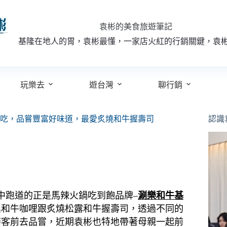
袁彬的美食旅遊筆記
基隆在地人的胃，袁彬最懂，一家店火紅的行銷關鍵，袁
玩樂去
遊台灣
聊行銷
吃，品嘗豐富好味道，最愛炙燒和牛握壽司
認識
中跑道的正是馬辣火鍋吃到飽品牌–
涮樂和牛基
黑和牛咖哩跟炙燒松露和牛握壽司，透過不同的
饕客前去品嘗，近期袁彬也特地帶著母親一起前