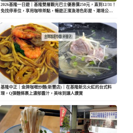
2026基隆一日遊｜基隆雙層觀光巴士優惠價250元，直到12/31！
免找停車位，享用咖啡茶點，暢遊正濱漁港色彩屋、潮境公園
等5大景點
基隆中正｜金牌咖喱炒麵(新豐店)｜在基隆新北火紅的台式料
理，Q彈麵條裹上濃郁醬汁，美味到讓人讚賞