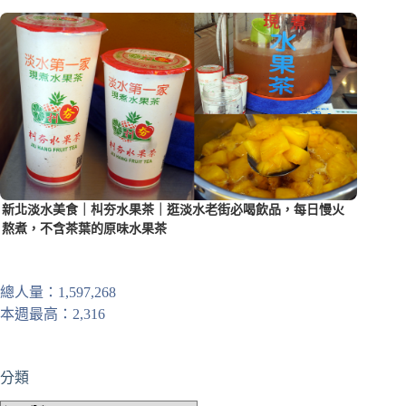
新北淡水美食｜朻夯水果茶｜逛淡水老街必喝飲品，每日慢火
熬煮，不含茶葉的原味水果茶
總人量：1,597,268
本週最高：2,316
分類