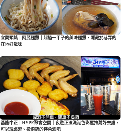
宜蘭頭城｜阿茂麵攤｜超過一甲子的美味麵攤，隱藏於巷弄的
在地好滋味
基隆中正｜HYPE聚會空間｜夜遊正濱漁港色彩屋推薦好去處，
可以玩桌遊、投飛鏢的特色酒吧