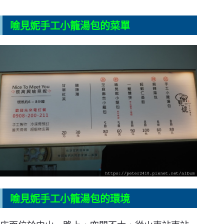
喻見妮手工小籠湯包的菜單
喻見妮手工小籠湯包的環境