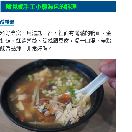
喻見妮手工小籠湯包的料理
酸辣湯
料好豐富，用湯匙一舀，裡面有滿滿的鴨血、金
針菇、紅蘿蔔絲、筍絲跟豆腐，喝一口湯，帶點
酸帶點辣，非常好喝。