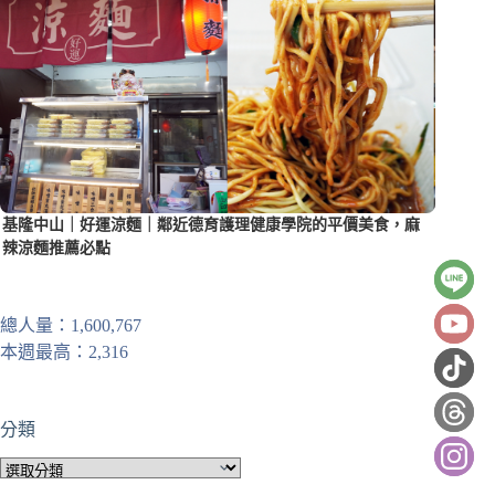
基隆中山｜好運涼麵｜鄰近德育護理健康學院的平價美食，麻
辣涼麵推薦必點
總人量：1,600,767
本週最高：2,316
分類
分
類