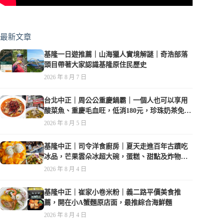
最新文章
基隆一日遊推薦｜山海獵人實境解謎｜奇浩部落
頭目帶著大家認識基隆原住民歷史
2026 年 8 月 7 日
台北中正｜周公公重慶鍋霸｜一個人也可以享用
酸菜魚、重慶毛血旺，低消180元，珍珠奶茶免費
喝到爽
2026 年 8 月 5 日
基隆中正｜司令洋食廚房｜夏天走進百年古蹟吃
冰品，芒果雲朵冰超大碗，蛋糕、甜點及炸物都
在水準之上
2026 年 8 月 4 日
基隆中正｜崔家小卷米粉｜義二路平價美食推
薦，開在小A蟹麵原店面，最推綜合海鮮麵
2026 年 8 月 4 日