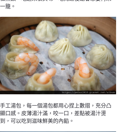
一籠。
手工湯包，每一個湯包都用心捏上數摺，充分凸
顯口感。皮薄湯汁滿，咬一口，差點被湯汁燙
到，可以吃到滋味鮮美的內餡。