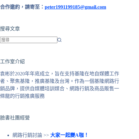
合作邀約，請寄至：
peter1991199185@gmail.com
搜尋文章
找
不
工作室介紹
到
符
袁彬於2020年年底成立，旨在支持基隆在地自媒體工作
合
者、聚焦基隆，推廣基隆及台灣。作為一個基隆網路行
條
銷品牌，提供自媒體培訓媒合、網路行銷及商品販售一
件
條龍的行銷推廣服務
的
結
果
臉書社團經營
網路行銷討論 >>
大家一起變A咖！