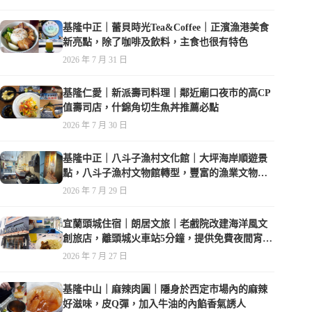
基隆中正｜蕾貝時光Tea&Coffee｜正濱漁港美食
新亮點，除了咖啡及飲料，主食也很有特色
2026 年 7 月 31 日
基隆仁愛｜新派壽司料理｜鄰近廟口夜市的高CP
值壽司店，什錦角切生魚丼推薦必點
2026 年 7 月 30 日
基隆中正｜八斗子漁村文化館｜大坪海岸順遊景
點，八斗子漁村文物館轉型，豐富的漁業文物，
值得走訪
2026 年 7 月 29 日
宜蘭頭城住宿｜朗居文旅｜老戲院改建海洋風文
創旅店，離頭城火車站5分鐘，提供免費夜間宵
夜，親子遊戲空間
2026 年 7 月 27 日
基隆中山｜麻辣肉圓｜隱身於西定市場內的麻辣
好滋味，皮Q彈，加入牛油的內餡香氣誘人