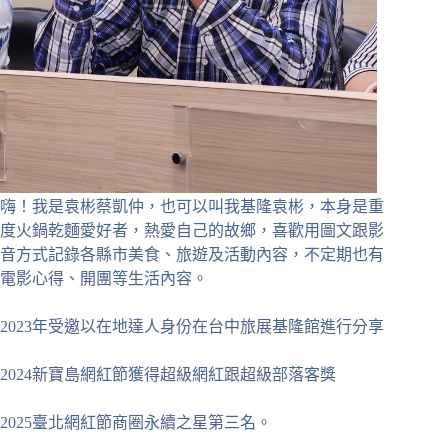
嗨！我是袁彬蔡凱仲，也可以叫我基隆袁彬，本身是重
度火鍋乾麵愛好者，熱愛自己的故鄉，喜歡用圖文跟影
音方式記錄各縣市美食、旅遊及活動內容，不定期也有
電影心得、開團等生活內容。
2023年受邀以在地達人身份在台中旅展基隆館進行分享
2024新寶島網紅節獲得超級網紅跟超級部落客獎
2025臺北網紅節商圈永續之星第三名。