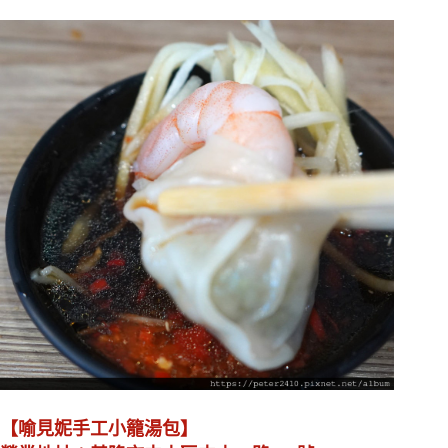
【喻見妮手工小籠湯包】