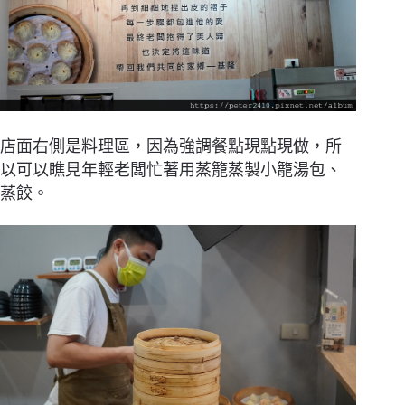
店面右側是料理區，因為強調餐點現點現做，所
以可以瞧見年輕老闆忙著用蒸籠蒸製小籠湯包、
蒸餃。