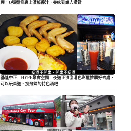
理，Q彈麵條裹上濃郁醬汁，美味到讓人讚賞
基隆中正｜HYPE聚會空間｜夜遊正濱漁港色彩屋推薦好去處，
可以玩桌遊、投飛鏢的特色酒吧