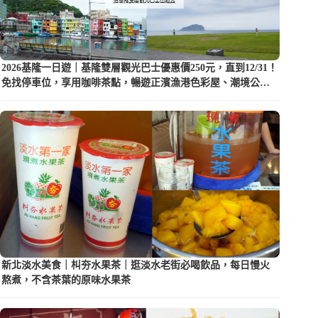
2026基隆一日遊｜基隆雙層觀光巴士優惠價250元，直到12/31！
免找停車位，享用咖啡茶點，暢遊正濱漁港色彩屋、潮境公園
等5大景點
新北淡水美食｜朻夯水果茶｜逛淡水老街必喝飲品，每日慢火
熬煮，不含茶葉的原味水果茶