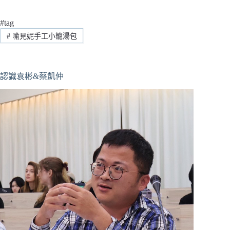
#tag
#
喻見妮手工小籠湯包
認識袁彬&蔡凱仲