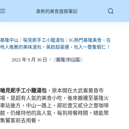
跳
至
袁彬的美食旅遊筆記
主
要
內
容
基隆中山｜喻見妮手工小籠湯包｜IG熱門基隆美食，在
地人推薦的美味湯包，蒸餃超豪邁，包入一整隻蝦仁！
2022 年 9 月 30 日
基隆.中山區
喻見妮手工小籠湯包
，原本開在大武崙黃昏市
場，是超有人氣的美食小吃，後來搬遷至基隆火
車站後方，中山一路上，鄰近壹又貳分之壹咖啡
館，仍維持他的高人氣，每到用餐時間，總能聚
集饕客前去用餐。