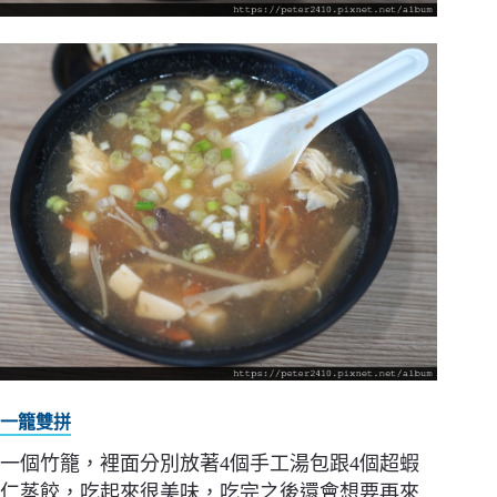
一籠雙拼
一個竹籠，裡面分別放著4個手工湯包跟4個超蝦
仁蒸餃，吃起來很美味，吃完之後還會想要再來