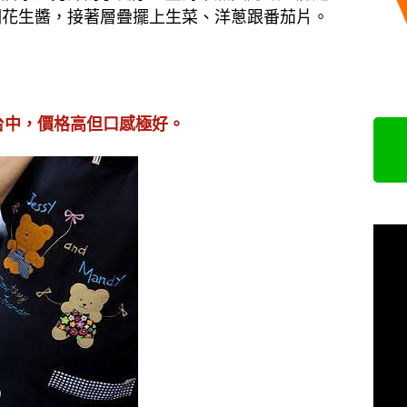
稠花生醬，接著層疊擺上生菜、洋蔥跟番茄片。
台中，價格高但口感極好。