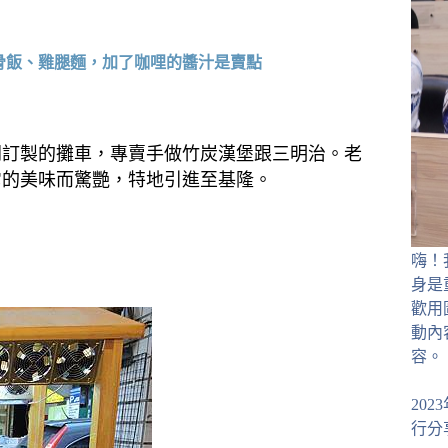
骨飯、雞腿麵，加了咖哩的醬汁是賣點
門訂製的攤車，專賣手做竹炭漢堡跟三明治。老
它的美味而驚艷，特地引進至基隆。
嗨！
身是
歡用
動內
容。
20
行分