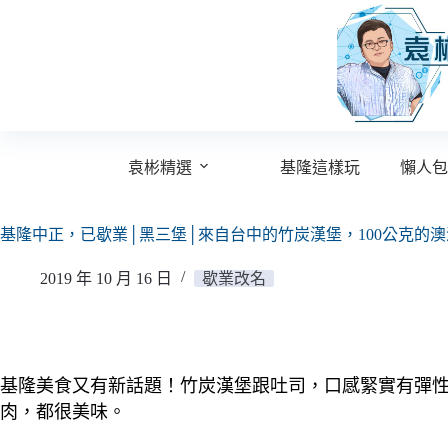
跳
至
主
要
內
容
袁彬精選
基隆這樣玩
懶人包
基隆中正，已歇業│黑三堡│來自台中的竹炭漢堡，100公克的
2019 年 10 月 16 日
歇業改名
基隆美食又有新話題！竹炭漢堡跟吐司，口感緊實有彈性
肉，都很美味。