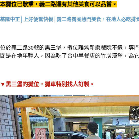
本攤位已歇業，義二路還有其他美食可以品嘗。
基隆中正│上好便當快餐│義二路商圈熱門美食，在地人必吃排
位於義二路30號的黑三堡，攤位離舊新樂戲院不遠，專
闆是在地年輕人，因為吃了台中早餐店的竹炭漢堡，為
▼黑三堡的攤位，攤車特別找人訂製。