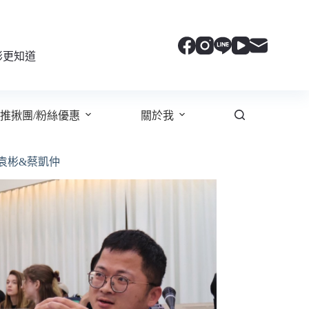
彬更知道
推揪團/粉絲優惠
關於我
袁彬&蔡凱仲