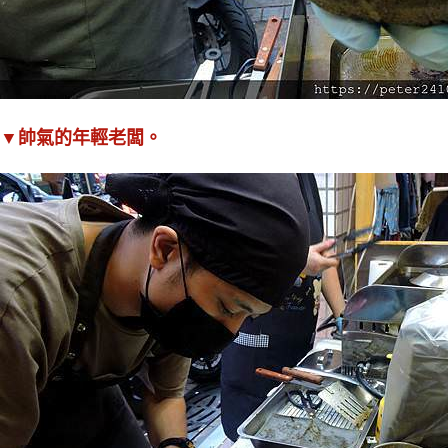
▼帥氣的年輕老闆
。