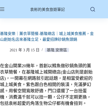
跳
至
袁彬的美食旅遊筆記
主
要
內
容
基隆安樂｜薰衣草簡餐-基隆總店｜城上城美食推薦，金
山創始名店來基隆立足，最愛招牌砂鍋魚頭鍋
2021 年 3 月 15 日
基隆.安樂區
在金山開業20幾年，首創以鱈魚做砂鍋魚頭的薰
衣草簡餐，在基隆城上城開總店(金山店則是創始
店)，一開幕在網路就引起話題，是相當受歡迎的
城上城美食。紫色跟白色相間的裝潢，充滿夢幻
感。用餐空間寬敞舒適，門口還擺了一台扭蛋
機，消費滿千就可以扭一顆，公仔不定期更換，
包括袁彬超愛的角落生物公仔都有機會扭到。