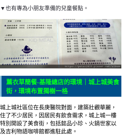
▼也有專為小朋友準備的兒童餐點。
薰衣草簡餐-基隆總店的環境｜
城上城美食
街，環境布置獨樹一格
城上城社區位在長庚醫院對面，建築壯觀華麗，
住了不少居民，因居民有飲食需求，城上城一樓
特別開設了美食街，包括懿品小珍、火鍋世家以
及吉利物語咖啡館都進駐此處。