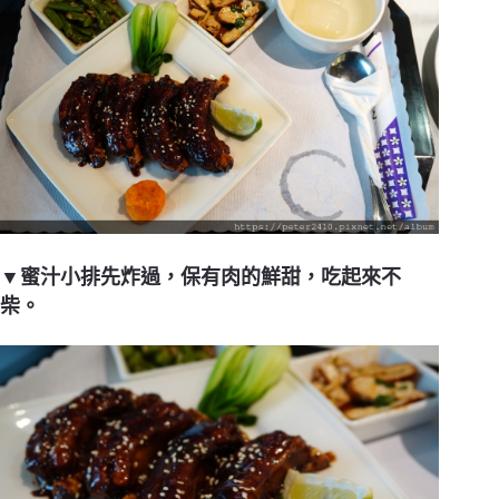
▼蜜汁小排先炸過，保有肉的鮮甜，吃起來不
柴。