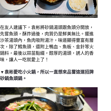
在友人建議下，袁彬將砂鍋湯頭跟魚頭分開放，
先嘗魚頭，酥炸過後，肉質仍是鮮美無比。擺進
沙茶湯頭內，魚肉吸附湯汁，味道顯得豐富有層
次，除了鱈魚頭，還附上鴨血、魚板、金針等火
鍋料，最後以蒜苗點綴，醇厚的湯頭，誘人的香
味，讓人一吃就愛上了！
▼袁彬愛吃小火鍋，所以一直想來品嘗這道招牌
砂鍋魚頭鍋。