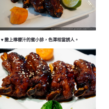
▼撒上檸檬汁的蜜小排，色澤相當誘人。