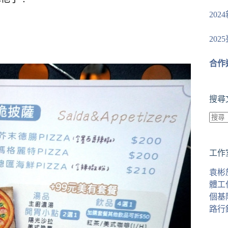
20
20
合作
搜尋
找
不
工作
到
符
袁彬
合
體工
條
個基
件
路行
的
結