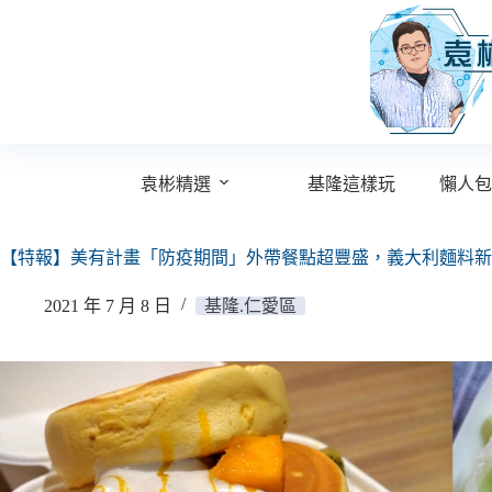
跳
至
主
要
內
容
袁彬精選
基隆這樣玩
懶人包
【特報】美有計畫「防疫期間」外帶餐點超豐盛，義大利麵料新
2021 年 7 月 8 日
基隆.仁愛區