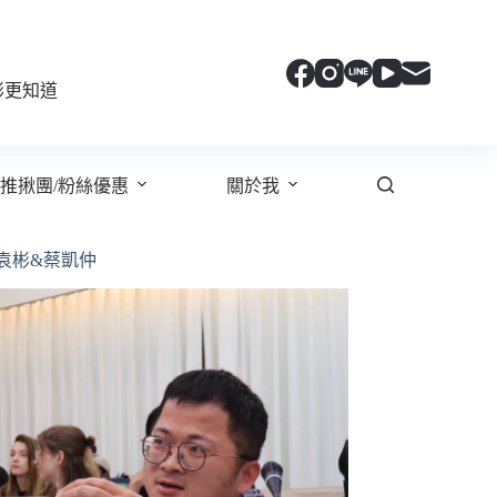
彬更知道
推揪團/粉絲優惠
關於我
袁彬&蔡凱仲