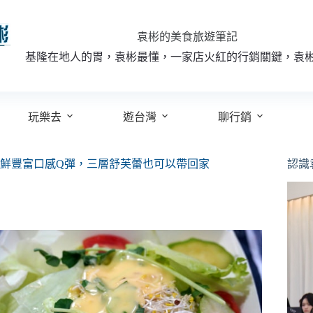
袁彬的美食旅遊筆記
基隆在地人的胃，袁彬最懂，一家店火紅的行銷關鍵，袁
玩樂去
遊台灣
聊行銷
鮮豐富口感Q彈，三層舒芙蕾也可以帶回家
認識