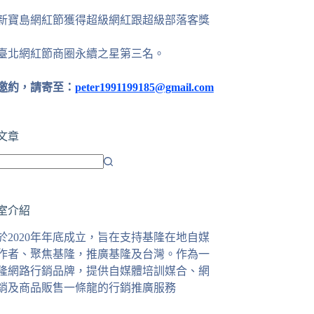
24新寶島網紅節獲得超級網紅跟超級部落客獎
25臺北網紅節商圈永續之星第三名。
邀約，請寄至：
peter1991199185@gmail.com
文章
室介紹
於2020年年底成立，旨在支持基隆在地自媒
作者、聚焦基隆，推廣基隆及台灣。作為一
隆網路行銷品牌，提供自媒體培訓媒合、網
銷及商品販售一條龍的行銷推廣服務