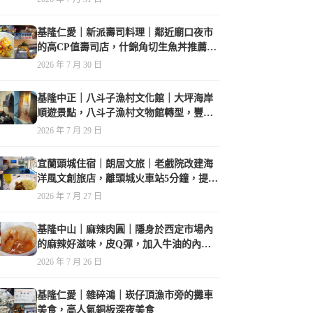
基隆仁愛｜新派壽司料理｜鄰近廟口夜市
的高CP值壽司店，什錦角切生魚丼推薦必
點
2026 年 7 月 30 日
基隆中正｜八斗子漁村文化館｜大坪海岸
順遊景點，八斗子漁村文物館轉型，豐富
的漁業文物，值得走訪
2026 年 7 月 29 日
宜蘭頭城住宿｜朗居文旅｜老戲院改建海
洋風文創旅店，離頭城火車站5分鐘，提供
免費夜間宵夜，親子遊戲空間
2026 年 7 月 27 日
基隆中山｜麻辣肉圓｜隱身於西定市場內
的麻辣好滋味，皮Q彈，加入牛油的內餡
香氣誘人
2026 年 7 月 26 日
基隆仁愛｜雜碎鴻｜崁仔頂漁市旁的攤車
美食，高人氣銅板深夜美食