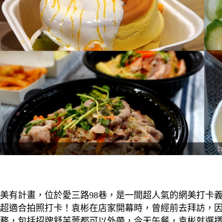
美有計畫，位於愛三路98巷，是一間超人氣的網美打卡
超適合拍照打卡！袁彬在店家開幕時，曾經前去拜訪，因
務，包括招牌舒芙蕾都可以外帶，今天午餐，袁彬就選