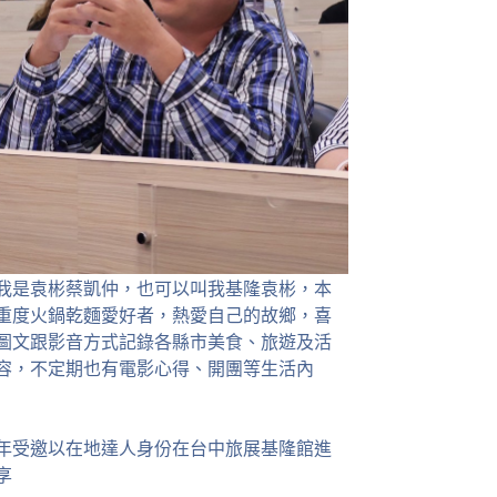
我是袁彬蔡凱仲，也可以叫我基隆袁彬，本
重度火鍋乾麵愛好者，熱愛自己的故鄉，喜
圖文跟影音方式記錄各縣市美食、旅遊及活
容，不定期也有電影心得、開團等生活內
23年受邀以在地達人身份在台中旅展基隆館進
享