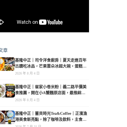
文章
基隆中正｜司令洋食廚房｜夏天走進百年
古蹟吃冰品，芒果雲朵冰超大碗，蛋糕、
甜點及炸物都在水準之上
2026 年 8 月 4 日
基隆中正｜崔家小卷米粉｜義二路平價美
食推薦，開在小A蟹麵原店面，最推綜合
海鮮麵
2026 年 8 月 4 日
基隆中正｜蕾貝時光Tea&Coffee｜正濱漁
港美食新亮點，除了咖啡及飲料，主食也
很有特色
2026 年 7 月 31 日