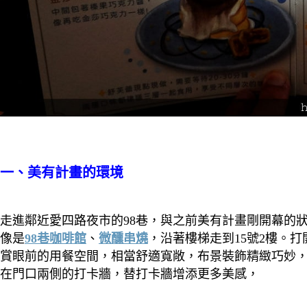
一、美有計畫的環境
走進鄰近愛四路夜市的98巷，與之前美有計畫剛開幕的
像是
98巷咖啡館
、
微醺串燒
，沿著樓梯走到15號2樓。
賞眼前的用餐空間，相當舒適寬敞，布景裝飾精緻巧妙
在門口兩側的打卡牆，替打卡牆增添更多美感，