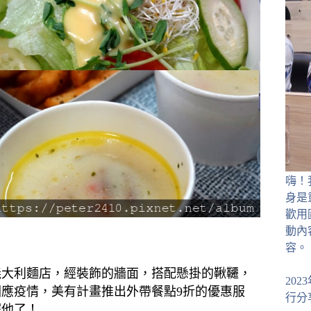
嗨！
身是
歡用
動內
容。
義大利麵店，經裝飾的牆面，搭配懸掛的鞦韆，
20
應疫情，美有計畫推出外帶餐點9折的優惠服
行分
擇他了！