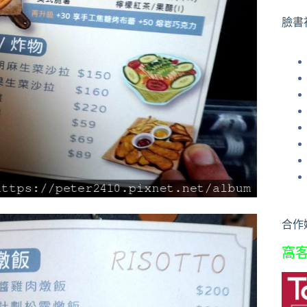
果
臉書
合作
窩