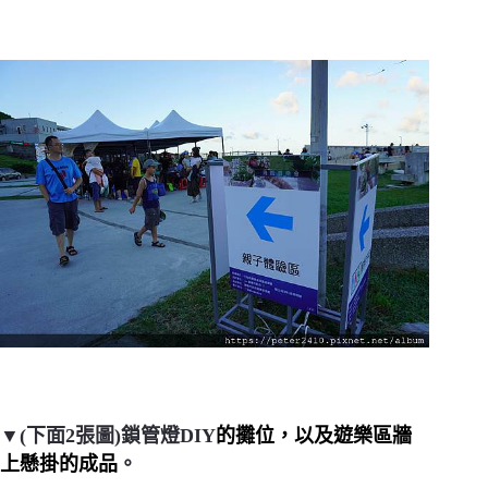
▼(下面2張圖)鎖管燈DIY
的攤位，以及遊樂區牆
上懸掛的成品
。