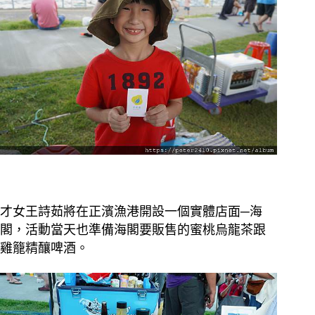
才女王詩茹將在正濱漁港開設一個實體店面─海
閣，活動當天也準備海閣要販售的蜜桃烏龍茶跟
雞籠精釀啤酒。