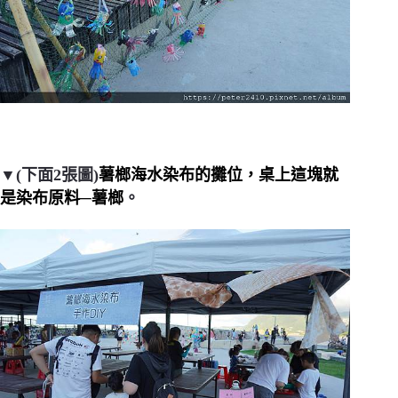
▼(下面2張圖)
薯榔海水染布的攤位，桌上這塊就
是染布原料─薯榔
。