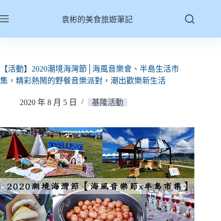
跳
至
袁彬的美食旅遊筆記
主
要
內
容
【活動】2020潮境海灣節│海風音樂會、半島生活市
集，精彩熱鬧的野餐音樂派對，潮出歡樂新生活
2020 年 8 月 5 日
基隆活動