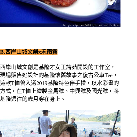
B.西岸山城文創x禾雨露
西岸山城文創是基隆才女王詩茹開設的工作室，
現場販售她設計的基隆懷舊故事之復古公車Tee，
這款T恤曾入選2019基隆特色伴手禮，以水彩畫的
方式，在T恤上繪製金馬號、中興號及國光號，將
基隆過往的歲月穿在身上。