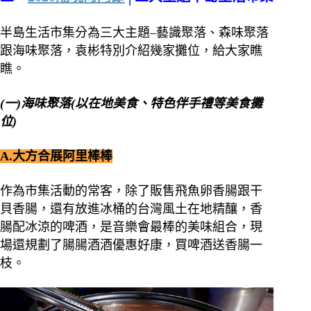
半島生活市集分為三大主題–藝識聚落、森味聚落
跟海味聚落，袁彬特別介紹幾家攤位，給大家瞧
瞧。
(一)海味聚落(以在地美食、特色伴手禮等美食攤
位)
A.大方合展阿里棒棒
作為市集活動的常客，除了販售飛魚卵香腸跟干
貝香腸，還有放進冰桶的台灣風土在地精釀，香
腸配冰涼的啤酒，是音樂會最棒的美味組合，現
場還規劃了腸腸酒酒優惠好康，買啤酒送香腸一
枝。