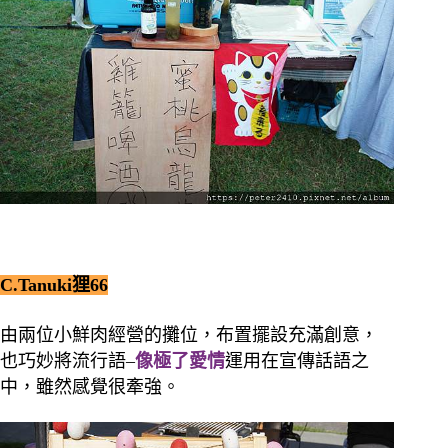
C.Tanuki狸66
由兩位小鮮肉經營的攤位，布置擺設充滿創意，
也巧妙將流行語–
像極了愛情
運用在宣傳話語之
中，雖然感覺很牽強。