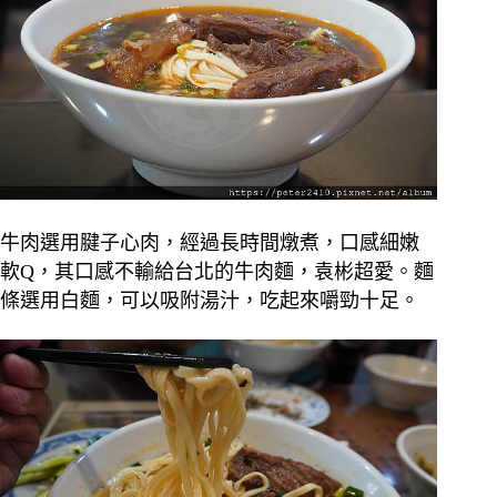
牛肉選用腱子心肉，經過長時間燉煮，口感細嫩
軟Q，其口感不輸給台北的牛肉麵，袁彬超愛。麵
條選用白麵，可以吸附湯汁，吃起來嚼勁十足。