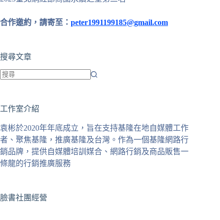
合作邀約，請寄至：
peter1991199185@gmail.com
搜尋文章
找
不
工作室介紹
到
符
袁彬於2020年年底成立，旨在支持基隆在地自媒體工作
合
者、聚焦基隆，推廣基隆及台灣。作為一個基隆網路行
條
銷品牌，提供自媒體培訓媒合、網路行銷及商品販售一
件
條龍的行銷推廣服務
的
結
果
臉書社團經營