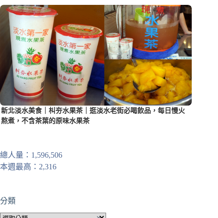
新北淡水美食｜朻夯水果茶｜逛淡水老街必喝飲品，每日慢火
熬煮，不含茶葉的原味水果茶
總人量：1,596,506
本週最高：2,316
分類