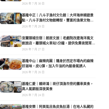
2026 年 7 月 30 日
基隆中正｜八斗子漁村文化館｜大坪海岸順遊景
點，八斗子漁村文物館轉型，豐富的漁業文物，
值得走訪
2026 年 7 月 29 日
宜蘭頭城住宿｜朗居文旅｜老戲院改建海洋風文
創旅店，離頭城火車站5分鐘，提供免費夜間宵
夜，親子遊戲空間
2026 年 7 月 27 日
基隆中山｜麻辣肉圓｜隱身於西定市場內的麻辣
好滋味，皮Q彈，加入牛油的內餡香氣誘人
2026 年 7 月 26 日
基隆仁愛｜雜碎鴻｜崁仔頂漁市旁的攤車美食，
高人氣銅板深夜美食
2026 年 7 月 24 日
基隆安樂｜阿美虱目魚皮魚肚湯｜在地人私藏的