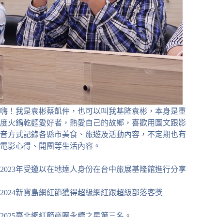
嗨！我是袁彬蔡凱仲，也可以叫我基隆袁彬，本身是重
度火鍋乾麵愛好者，熱愛自己的故鄉，喜歡用圖文跟影
音方式記錄各縣市美食、旅遊及活動內容，不定期也有
電影心得、開團等生活內容。
2023年受邀以在地達人身份在台中旅展基隆館進行分享
2024新寶島網紅節獲得超級網紅跟超級部落客獎
2025臺北網紅節商圈永續之星第三名。