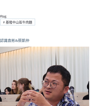
#tag
#
基隆中山區牛肉麵
認識袁彬&蔡凱仲