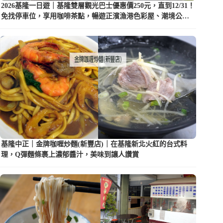
2026基隆一日遊｜基隆雙層觀光巴士優惠價250元，直到12/31！
免找停車位，享用咖啡茶點，暢遊正濱漁港色彩屋、潮境公園
等5大景點
基隆中正｜金牌咖喱炒麵(新豐店)｜在基隆新北火紅的台式料
理，Q彈麵條裹上濃郁醬汁，美味到讓人讚賞