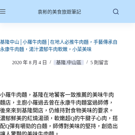
跳
至
袁彬的美食旅遊筆記
主
要
內
容
基隆中山│小羅牛肉麵│在地人必推牛肉麵，手藝傳承自
永康牛肉麵，湯汁濃郁牛肉軟嫩，小菜美味
2020 年 8 月 4 日
基隆.中山區
5 則留言
小羅牛肉麵，基隆在地饕客一致推薦的美味牛肉
麵店，主廚小羅過去曾在永康牛肉麵當過師傅，
後來來到基隆開店，仍維持對食物美味的要求。
濃郁鮮美的紅燒湯頭，軟嫩超Q的牛腱子心肉，搭
配Q彈有嚼勁的白麵，師傅對美味的堅持，創造出
讓人驚豔的美味牛肉麵。