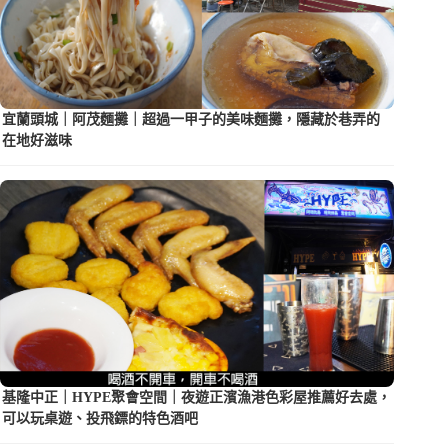
宜蘭頭城｜阿茂麵攤｜超過一甲子的美味麵攤，隱藏於巷弄的
在地好滋味
基隆中正｜HYPE聚會空間｜夜遊正濱漁港色彩屋推薦好去處，
可以玩桌遊、投飛鏢的特色酒吧