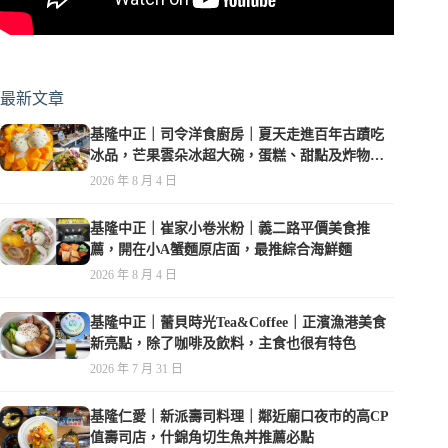
最新文章
基隆中正｜司令洋食廚房｜夏天走進百年古蹟吃
冰品，芒果雲朵冰超大碗，蛋糕、甜點及炸物都
在水準之上
2026 年 8 月 4 日
基隆中正｜崔家小卷米粉｜義二路平價美食推
薦，開在小A蟹麵原店面，最推綜合海鮮麵
2026 年 8 月 4 日
基隆中正｜蕾貝時光Tea&Coffee｜正濱漁港美食
新亮點，除了咖啡及飲料，主食也很有特色
2026 年 7 月 31 日
基隆仁愛｜新派壽司料理｜鄰近廟口夜市的高CP
值壽司店，什錦角切生魚丼推薦必點