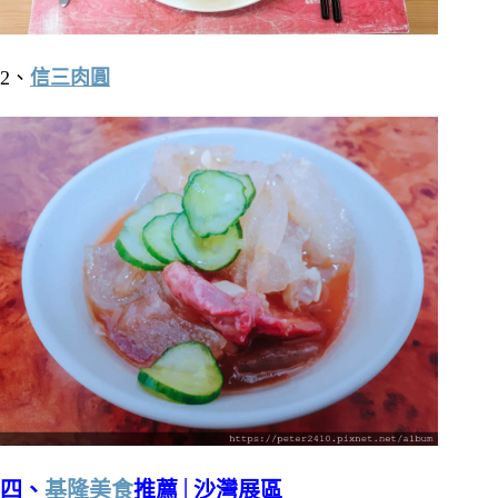
2、
信三肉圓
四、
基隆美食
推薦│沙灣展區