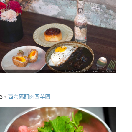
3、
西六碼頭肉圓芋圓