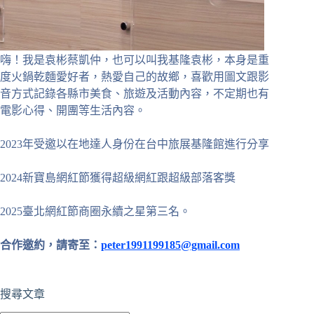
嗨！我是袁彬蔡凱仲，也可以叫我基隆袁彬，本身是重
度火鍋乾麵愛好者，熱愛自己的故鄉，喜歡用圖文跟影
音方式記錄各縣市美食、旅遊及活動內容，不定期也有
電影心得、開團等生活內容。
2023年受邀以在地達人身份在台中旅展基隆館進行分享
2024新寶島網紅節獲得超級網紅跟超級部落客獎
2025臺北網紅節商圈永續之星第三名。
合作邀約，請寄至：
peter1991199185@gmail.com
搜尋文章