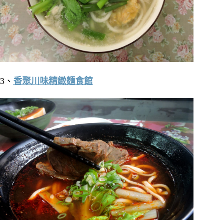
3、
香聚川味精緻麵食館