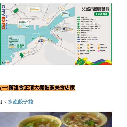
(一)舊漁會正濱大樓推薦美食店家
1、
水產餃子館