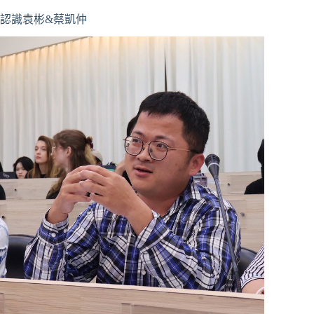
認識袁彬&蔡凱仲