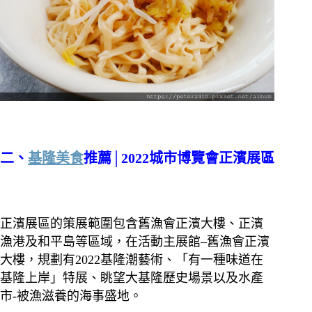
二、
基隆美食
推薦│2022城市博覽會正濱展區
正濱展區的策展範圍包含舊漁會正濱大樓、正濱
漁港及和平島等區域，在活動主展館–舊漁會正濱
大樓，規劃有2022基隆潮藝術、「有一種味道在
基隆上岸」特展、眺望大基隆歷史場景以及水產
市-被漁滋養的海事盛地。