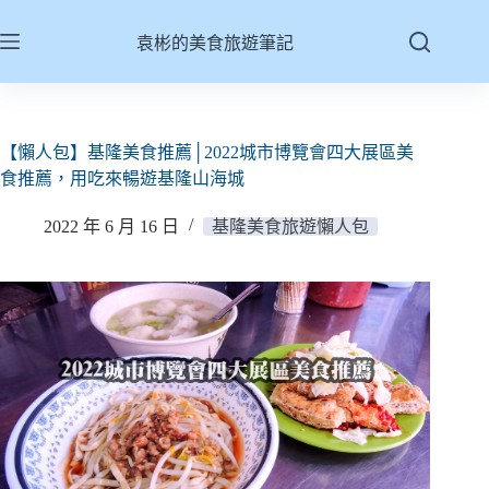
跳
至
袁彬的美食旅遊筆記
主
要
內
容
【懶人包】基隆美食推薦│2022城市博覽會四大展區美
食推薦，用吃來暢遊基隆山海城
2022 年 6 月 16 日
基隆美食旅遊懶人包