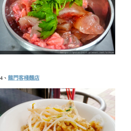
4、
龍門客棧麵店