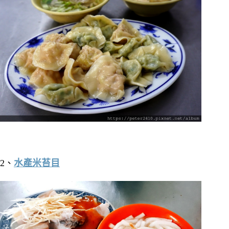
2、
水產米苔目