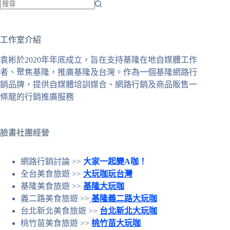
找
不
工作室介紹
到
符
袁彬於2020年年底成立，旨在支持基隆在地自媒體工作
合
者、聚焦基隆，推廣基隆及台灣。作為一個基隆網路行
條
銷品牌，提供自媒體培訓媒合、網路行銷及商品販售一
件
條龍的行銷推廣服務
的
結
果
臉書社團經營
網路行銷討論 >>
大家一起變A咖！
全台美食旅遊 >>
大玩咖玩台灣
基隆美食旅遊 >>
基隆大玩咖
義二路美食旅遊 >>
基隆義二路大玩咖
台北新北美食旅遊 >>
台北新北大玩咖
桃竹苗美食旅遊 >>
桃竹苗大玩咖