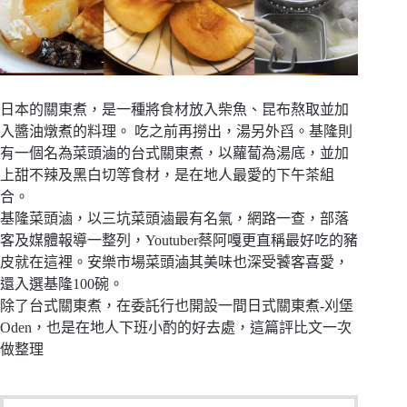
日本的關東煮，是一種將食材放入柴魚、昆布熬取並加
入醬油燉煮的料理。 吃之前再撈出，湯另外舀。基隆則
有一個名為菜頭滷的台式關東煮，以蘿蔔為湯底，並加
上甜不辣及黑白切等食材，是在地人最愛的下午茶組
合。
基隆菜頭滷，以三坑菜頭滷最有名氣，網路一查，部落
客及媒體報導一整列，Youtuber蔡阿嘎更直稱最好吃的豬
皮就在這裡。安樂市場菜頭滷其美味也深受饕客喜愛，
還入選基隆100碗。
除了台式關東煮，在委託行也開設一間日式關東煮-刈堡
Oden，也是在地人下班小酌的好去處，這篇評比文一次
做整理