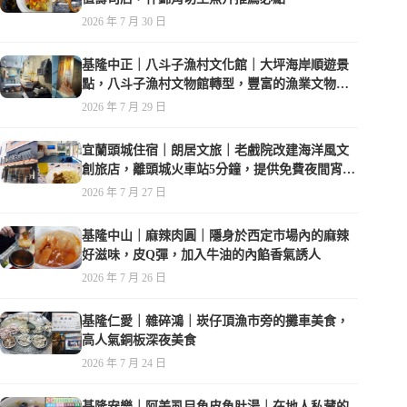
2026 年 7 月 30 日
基隆中正｜八斗子漁村文化館｜大坪海岸順遊景
點，八斗子漁村文物館轉型，豐富的漁業文物，
值得走訪
2026 年 7 月 29 日
宜蘭頭城住宿｜朗居文旅｜老戲院改建海洋風文
創旅店，離頭城火車站5分鐘，提供免費夜間宵
夜，親子遊戲空間
2026 年 7 月 27 日
基隆中山｜麻辣肉圓｜隱身於西定市場內的麻辣
好滋味，皮Q彈，加入牛油的內餡香氣誘人
2026 年 7 月 26 日
基隆仁愛｜雜碎鴻｜崁仔頂漁市旁的攤車美食，
高人氣銅板深夜美食
2026 年 7 月 24 日
基隆安樂｜阿美虱目魚皮魚肚湯｜在地人私藏的