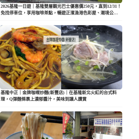
2026基隆一日遊｜基隆雙層觀光巴士優惠價250元，直到12/31！
免找停車位，享用咖啡茶點，暢遊正濱漁港色彩屋、潮境公園
等5大景點
基隆中正｜金牌咖喱炒麵(新豐店)｜在基隆新北火紅的台式料
理，Q彈麵條裹上濃郁醬汁，美味到讓人讚賞