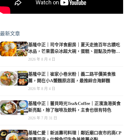
最新文章
基隆中正｜司令洋食廚房｜夏天走進百年古蹟吃
冰品，芒果雲朵冰超大碗，蛋糕、甜點及炸物都
在水準之上
2026 年 8 月 4 日
基隆中正｜崔家小卷米粉｜義二路平價美食推
薦，開在小A蟹麵原店面，最推綜合海鮮麵
2026 年 8 月 4 日
基隆中正｜蕾貝時光Tea&Coffee｜正濱漁港美食
新亮點，除了咖啡及飲料，主食也很有特色
2026 年 7 月 31 日
基隆仁愛｜新派壽司料理｜鄰近廟口夜市的高CP
值壽司店，什錦角切生魚丼推薦必點