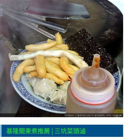
基隆關東煮推薦│三坑菜頭滷