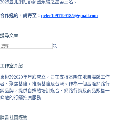
2025臺北網紅節商圈永續之星第三名。
合作邀約，請寄至：
peter1991199185@gmail.com
搜尋文章
找
不
工作室介紹
到
符
袁彬於2020年年底成立，旨在支持基隆在地自媒體工作
合
者、聚焦基隆，推廣基隆及台灣。作為一個基隆網路行
條
銷品牌，提供自媒體培訓媒合、網路行銷及商品販售一
件
條龍的行銷推廣服務
的
結
果
臉書社團經營