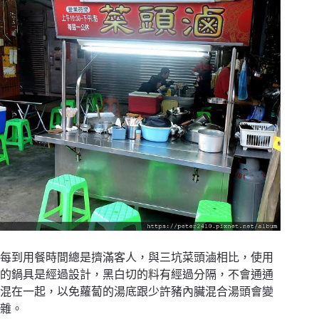
每到用餐時間總是擠滿客人，與三坑菜頭滷相比，使用
的鍋具是經過設計，黑白切的料有經過分隔，不會通通
混在一起，以免蘿蔔的湯底跟少許豬內臟混合湯頭會變
雜。