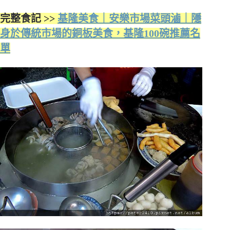
完整食記 >>
基隆美食｜安樂市場菜頭滷｜隱
身於傳統市場的銅板美食，基隆100碗推薦名
單