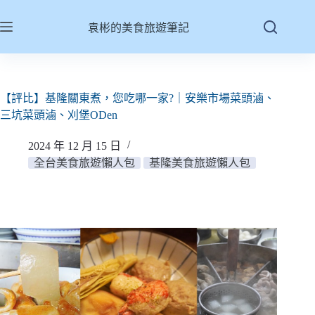
跳
至
袁彬的美食旅遊筆記
主
要
內
容
【評比】基隆關東煮，您吃哪一家?｜安樂市場菜頭滷、
三坑菜頭滷、刈堡ODen
2024 年 12 月 15 日
全台美食旅遊懶人包
基隆美食旅遊懶人包