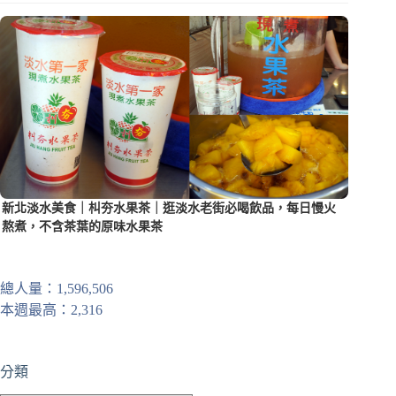
新北淡水美食｜朻夯水果茶｜逛淡水老街必喝飲品，每日慢火
熬煮，不含茶葉的原味水果茶
總人量：1,596,506
本週最高：2,316
分類