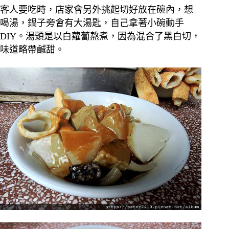
客人要吃時，店家會另外挑起切好放在碗內，想
喝湯，鍋子旁會有大湯匙，自己拿著小碗動手
DIY。湯頭是以白蘿蔔熬煮，因為混合了黑白切，
味道略帶鹹甜。