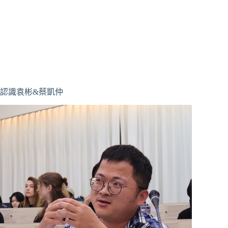
認識袁彬&蔡凱仲