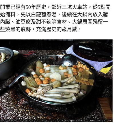
開業已經有50年歷史，鄰近三坑火車站，從5點開
始備料，先以白蘿蔔煮湯，後續在大鍋內放入豬
內臟、油豆腐及甜不辣等食材。大鍋周圍殘留一
些燒黑的痕跡，充滿歷史的歲月感，