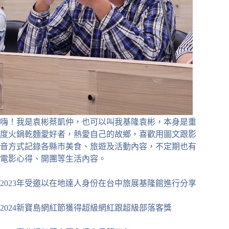
嗨！我是袁彬蔡凱仲，也可以叫我基隆袁彬，本身是重
度火鍋乾麵愛好者，熱愛自己的故鄉，喜歡用圖文跟影
音方式記錄各縣市美食、旅遊及活動內容，不定期也有
電影心得、開團等生活內容。
2023年受邀以在地達人身份在台中旅展基隆館進行分享
2024新寶島網紅節獲得超級網紅跟超級部落客獎