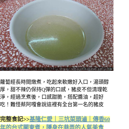
蘿蔔經長時間燉煮，吃起來軟嫩好入口，湯頭醇
厚，甜不辣仍保持Q彈的口感，豬皮不但清理乾
淨，經過烹煮後，口感甜脆，搭配醬油，超好
吃！難怪蔡阿嘎會說這裡有全台第一名的豬皮
完整食記>>
基隆仁愛｜三坑菜頭滷｜傳香60
年的台式關東煮，隱身在巷弄的人氣美食