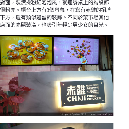
對面，裝潢採粉紅泡泡風，就連餐桌上的擺設都
很粉亮。櫃台上方有3個螢幕，在寫有赤雞的招牌
下方，還有類似雞蛋的裝飾。不同於菜市場其他
店面的亮麗裝潢，也吸引年輕少男少女的目光。