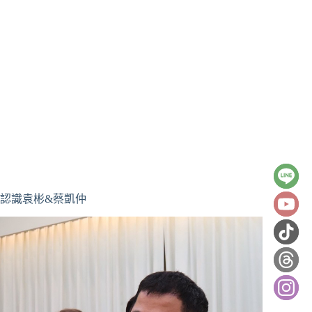
認識袁彬&蔡凱仲