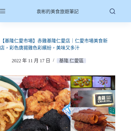
跳
至
袁彬的美食旅遊筆記
主
要
內
容
【基隆仁愛市場】赤雞基隆仁愛店｜仁愛市場美食新
店，彩色唐揚雞色彩繽紛，美味又多汁
2022 年 11 月 17 日
基隆.仁愛區