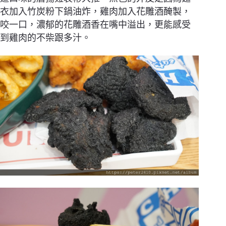
衣加入竹炭粉下鍋油炸，雞肉加入花雕酒醃製，
咬一口，濃郁的花雕酒香在嘴中溢出，更能感受
到雞肉的不柴跟多汁。