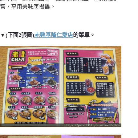
嘗，享用美味唐揚雞。
▼(下面2張圖)
赤雞基隆仁愛店
的菜單。