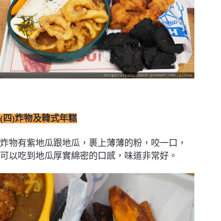
(四)炸物及韓式年糕
炸物有紫地瓜跟地瓜，裹上薄薄的粉，咬一口，
可以吃到地瓜厚實綿密的口感，味道非常好。