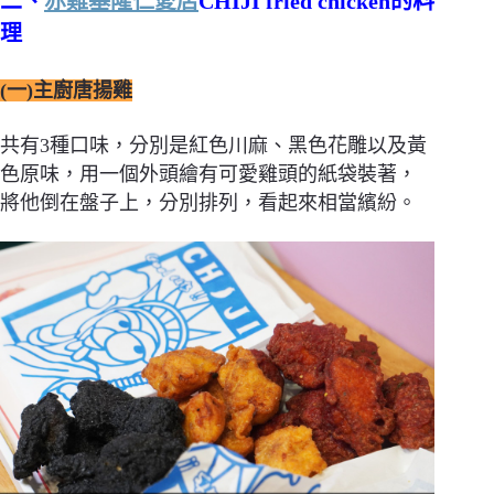
二、
赤雞基隆仁愛店
CHIJI fried chicken的料
理
(一)主廚唐揚雞
共有3種口味，分別是紅色川麻、黑色花雕以及黃
色原味，用一個外頭繪有可愛雞頭的紙袋裝著，
將他倒在盤子上，分別排列，看起來相當繽紛。