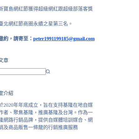
24新寶島網紅節獲得超級網紅跟超級部落客獎
25臺北網紅節商圈永續之星第三名。
邀約，請寄至：
peter1991199185@gmail.com
文章
室介紹
於2020年年底成立，旨在支持基隆在地自媒
作者、聚焦基隆，推廣基隆及台灣。作為一
隆網路行銷品牌，提供自媒體培訓媒合、網
銷及商品販售一條龍的行銷推廣服務