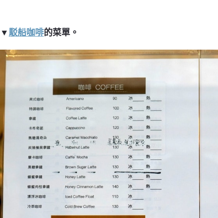
▼
駁船咖啡
的菜單。