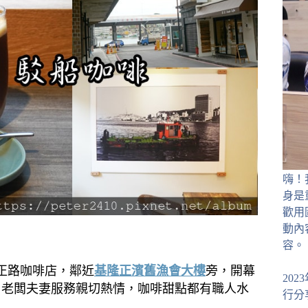
嗨！
身是
歡用
動內
容。
正路咖啡店，鄰近
基隆正濱舊漁會大樓
旁，開幕
20
飲，老闆夫妻服務親切熱情，咖啡甜點都有職人水
行分