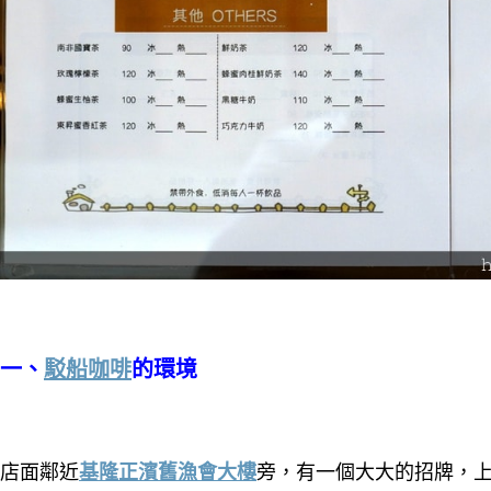
一、
駁船咖啡
的環境
店面鄰近
基隆正濱舊漁會大樓
旁，有一個大大的招牌，