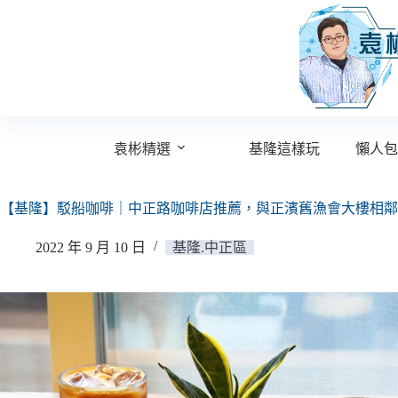
跳
至
主
要
內
容
袁彬精選
基隆這樣玩
懶人包
【基隆】駁船咖啡｜中正路咖啡店推薦，與正濱舊漁會大樓相鄰
2022 年 9 月 10 日
基隆.中正區