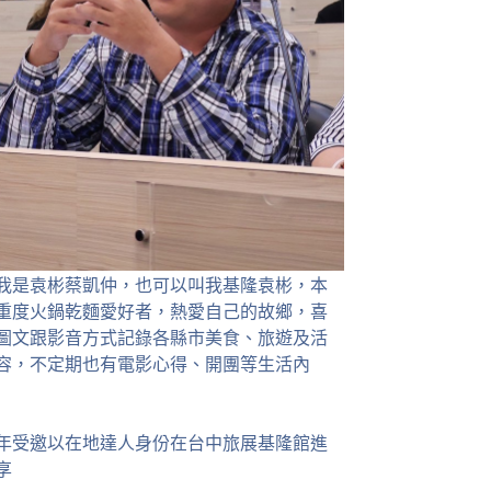
我是袁彬蔡凱仲，也可以叫我基隆袁彬，本
重度火鍋乾麵愛好者，熱愛自己的故鄉，喜
圖文跟影音方式記錄各縣市美食、旅遊及活
容，不定期也有電影心得、開團等生活內
23年受邀以在地達人身份在台中旅展基隆館進
享