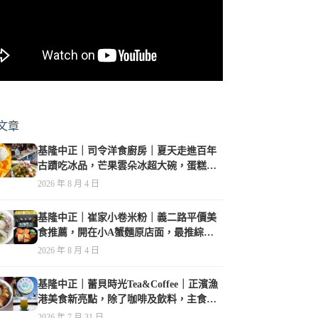
文章
基隆中正｜司令洋食廚房｜夏天走進百年
古蹟吃冰品，芒果雲朵冰超大碗，蛋糕、
甜點及炸物都在水準之上
2026 年 8 月 4 日
基隆中正｜崔家小卷米粉｜義二路平價美
食推薦，開在小A蟹麵原店面，最推綜合
海鮮麵
2026 年 8 月 4 日
基隆中正｜蕾貝時光Tea&Coffee｜正濱漁
港美食新亮點，除了咖啡及飲料，主食也
很有特色
2026 年 7 月 31 日