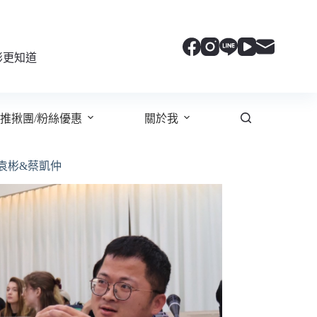
彬更知道
推揪團/粉絲優惠
關於我
袁彬&蔡凱仲