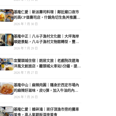
基隆仁愛｜新派壽司料理｜鄰近廟口夜市
的高CP值壽司店，什錦角切生魚丼推薦必
點
2026 年 7 月 30 日
基隆中正｜八斗子漁村文化館｜大坪海岸
順遊景點，八斗子漁村文物館轉型，豐富
的漁業文物，值得走訪
2026 年 7 月 29 日
宜蘭頭城住宿｜朗居文旅｜老戲院改建海
洋風文創旅店，離頭城火車站5分鐘，提供
免費夜間宵夜，親子遊戲空間
2026 年 7 月 27 日
基隆中山｜麻辣肉圓｜隱身於西定市場內
的麻辣好滋味，皮Q彈，加入牛油的內餡
香氣誘人
2026 年 7 月 26 日
基隆仁愛｜雜碎鴻｜崁仔頂漁市旁的攤車
美食，高人氣銅板深夜美食