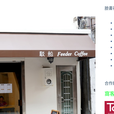
果
臉書
合作
窩