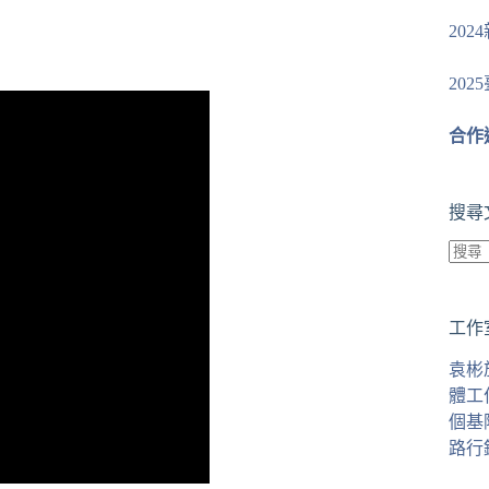
20
20
合作
搜尋
找
不
工作
到
符
袁彬
合
體工
條
個基
件
路行
的
結