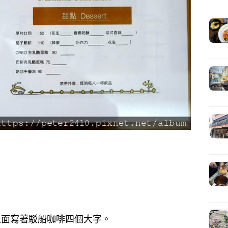
上面寫著駁船咖啡四個大字。