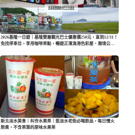
2026基隆一日遊｜基隆雙層觀光巴士優惠價250元，直到12/31！
免找停車位，享用咖啡茶點，暢遊正濱漁港色彩屋、潮境公園
等5大景點
新北淡水美食｜朻夯水果茶｜逛淡水老街必喝飲品，每日慢火
熬煮，不含茶葉的原味水果茶