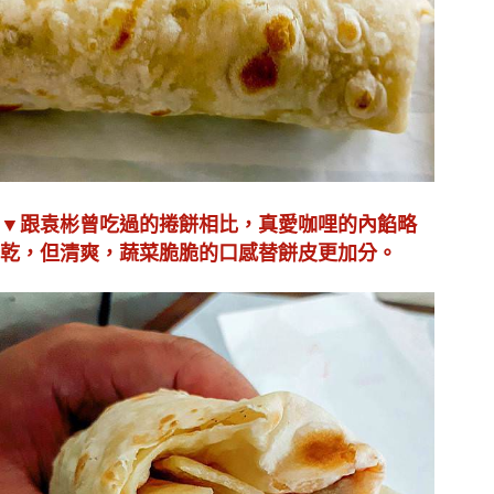
▼跟袁彬曾吃過的捲餅相比，真愛咖哩的內餡略
乾，但清爽，蔬菜脆脆的口感替餅皮更加分。