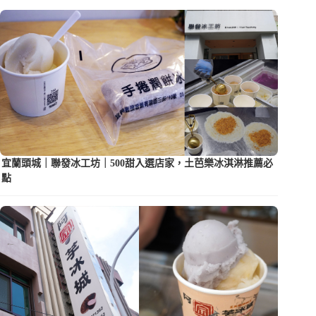
宜蘭頭城｜聯發冰工坊｜500甜入選店家，土芭樂冰淇淋推薦必
點