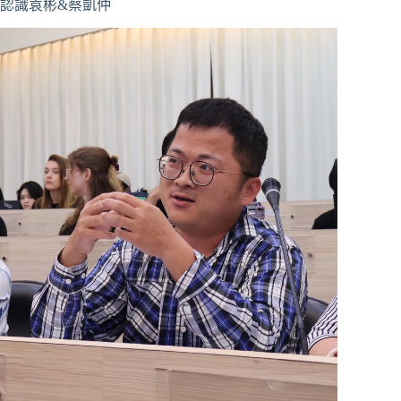
認識袁彬&蔡凱仲