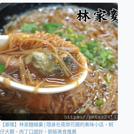
【基隆】林家麵線羹│隱身在南榮花圃的美味小店，蚵
仔大顆、肉丁口感好，銅板美食推薦