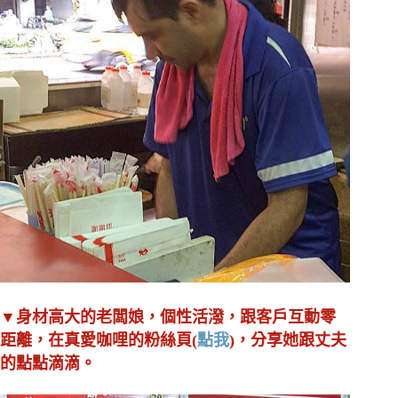
▼身材高大的老闆娘，個性活潑，跟客戶互動零
距離，在真愛咖哩的粉絲頁(
點我
)，分享她跟丈夫
的點點滴滴。