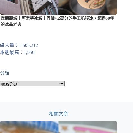
宜蘭頭城｜阿宗芋冰城｜評價4.2高分的手工叭噗冰，超過50年
的冰品老店
總人量：1,605,212
本週最高：1,959
分類
分
類
相關文章