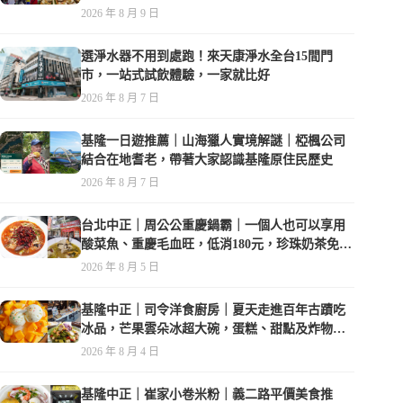
可以品嚐
2026 年 8 月 9 日
選淨水器不用到處跑！來天康淨水全台15間門
市，一站式試飲體驗，一家就比好
2026 年 8 月 7 日
基隆一日遊推薦｜山海獵人實境解謎｜椏楓公司
結合在地耆老，帶著大家認識基隆原住民歷史
2026 年 8 月 7 日
台北中正｜周公公重慶鍋霸｜一個人也可以享用
酸菜魚、重慶毛血旺，低消180元，珍珠奶茶免費
喝到爽
2026 年 8 月 5 日
基隆中正｜司令洋食廚房｜夏天走進百年古蹟吃
冰品，芒果雲朵冰超大碗，蛋糕、甜點及炸物都
在水準之上
2026 年 8 月 4 日
基隆中正｜崔家小卷米粉｜義二路平價美食推