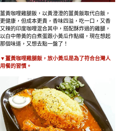
薑黃咖哩雞腿飯，以黃澄澄的薑黃飯取代白飯，
更健康，但成本更貴，香味四溢，吃一口，又香
又辣的印度咖哩混合其中，搭配酥炸過的雞腿，
以白中帶黃的白煮蛋跟小黃瓜作點綴，現在想起
那個味道，又想去點一盤了！
▼薑黃咖哩雞腿飯，放小黃瓜是為了符合台灣人
用餐的習慣。