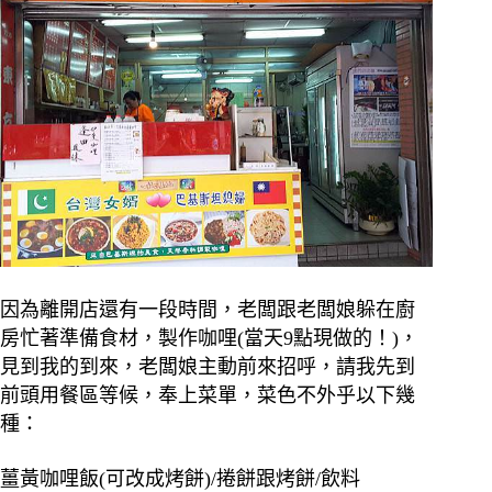
因為離開店還有一段時間，老闆跟老闆娘躲在廚
房忙著準備食材，製作咖哩(當天9點現做的！)，
見到我的到來，老闆娘主動前來招呼，請我先到
前頭用餐區等候，奉上菜單，菜色不外乎以下幾
種：
薑黃咖哩飯(可改成烤餅)/捲餅跟烤餅/飲料