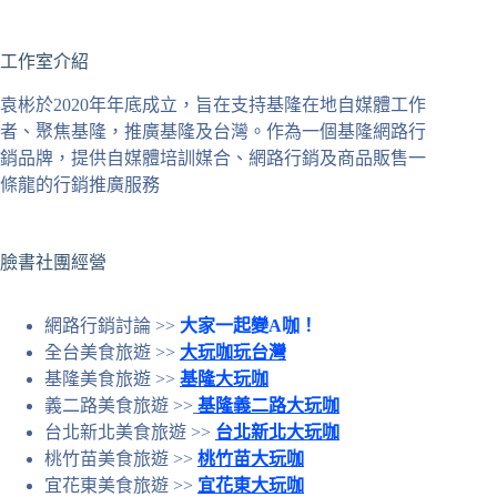
找
不
工作室介紹
到
符
袁彬於2020年年底成立，旨在支持基隆在地自媒體工作
合
者、聚焦基隆，推廣基隆及台灣。作為一個基隆網路行
條
銷品牌，提供自媒體培訓媒合、網路行銷及商品販售一
件
條龍的行銷推廣服務
的
結
果
臉書社團經營
網路行銷討論 >>
大家一起變A咖！
全台美食旅遊 >>
大玩咖玩台灣
基隆美食旅遊 >>
基隆大玩咖
義二路美食旅遊 >>
基隆義二路大玩咖
台北新北美食旅遊 >>
台北新北大玩咖
桃竹苗美食旅遊 >>
桃竹苗大玩咖
宜花東美食旅遊 >>
宜花東大玩咖