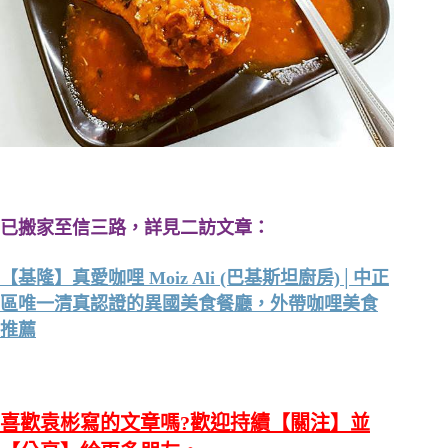
已搬家至信三路，詳見二訪文章：
【基隆】真愛咖哩 Moiz Ali (巴基斯坦廚房)│中正
區唯一清真認證的異國美食餐廳，外帶咖哩美食
推薦
喜歡袁彬寫的文章嗎?歡迎持續【關注】並