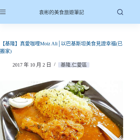
跳
至
袁彬的美食旅遊筆記
主
要
內
容
【基隆】真愛咖哩Moiz Ali│以巴基斯坦美食見證幸福(已
搬家)
2017 年 10 月 2 日
基隆.仁愛區