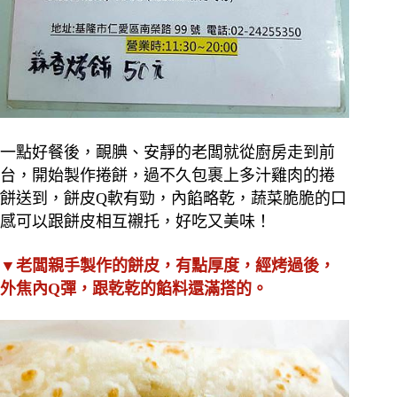
一點好餐後，靦腆、安靜的老闆就從廚房走到前
台，開始製作捲餅，過不久包裹上多汁雞肉的捲
餅送到，餅皮Q軟有勁，內餡略乾，蔬菜脆脆的口
感可以跟餅皮相互襯托，好吃又美味！
▼老闆親手製作的餅皮，有點厚度，經烤過後，
外焦內Q彈，跟乾乾的餡料還滿搭的。