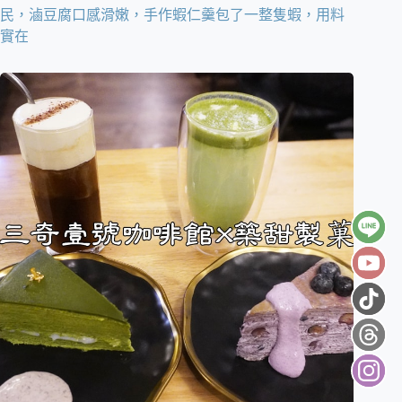
民，滷豆腐口感滑嫩，手作蝦仁羹包了一整隻蝦，用料
實在