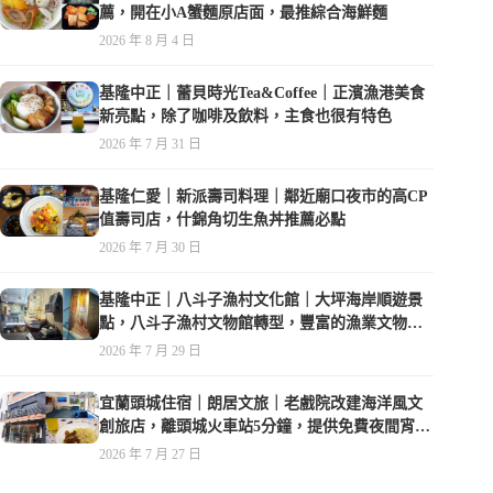
薦，開在小A蟹麵原店面，最推綜合海鮮麵
2026 年 8 月 4 日
基隆中正｜蕾貝時光Tea&Coffee｜正濱漁港美食
新亮點，除了咖啡及飲料，主食也很有特色
2026 年 7 月 31 日
基隆仁愛｜新派壽司料理｜鄰近廟口夜市的高CP
值壽司店，什錦角切生魚丼推薦必點
2026 年 7 月 30 日
基隆中正｜八斗子漁村文化館｜大坪海岸順遊景
點，八斗子漁村文物館轉型，豐富的漁業文物，
值得走訪
2026 年 7 月 29 日
宜蘭頭城住宿｜朗居文旅｜老戲院改建海洋風文
創旅店，離頭城火車站5分鐘，提供免費夜間宵
夜，親子遊戲空間
2026 年 7 月 27 日