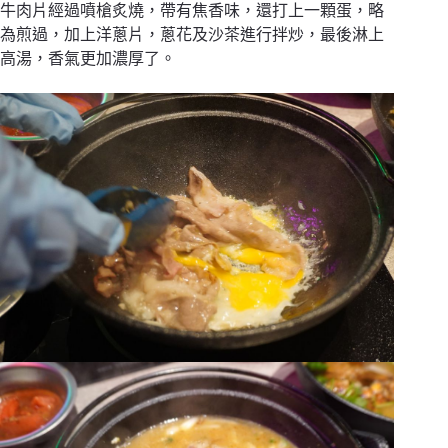
牛肉片經過噴槍炙燒，帶有焦香味，還打上一顆蛋，略
為煎過，加上洋蔥片，蔥花及沙茶進行拌炒，最後淋上
高湯，香氣更加濃厚了。