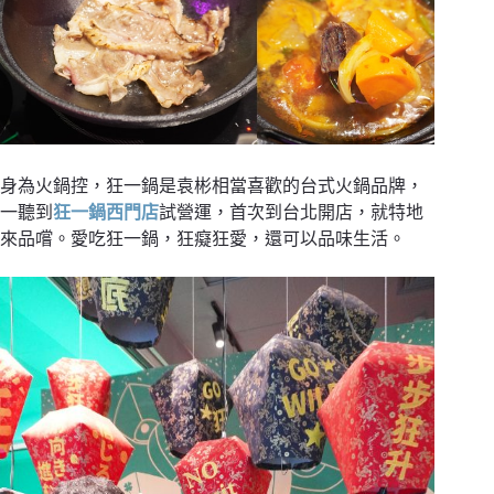
身為火鍋控，狂一鍋是袁彬相當喜歡的台式火鍋品牌，
一聽到
狂一鍋西門店
試營運，首次到台北開店，就特地
來品嚐。愛吃狂一鍋，狂癡狂愛，還可以品味生活。