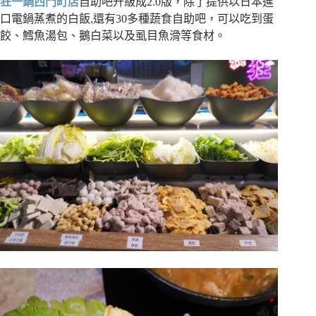
狂一鍋西門町店
自助吧升級成2.0版，除了提供以日本進
口電鍋蒸煮的白飯,還有30多種蔬食自助吧，可以吃到蛋
餃、鱈魚湯包、鵝白菜以及虱目魚滑等食材。