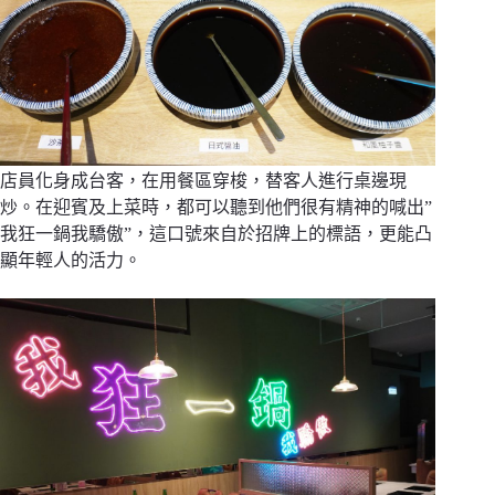
店員化身成台客，在用餐區穿梭，替客人進行桌邊現
炒。在迎賓及上菜時，都可以聽到他們很有精神的喊出”
我狂一鍋我驕傲”，這口號來自於招牌上的標語，更能凸
顯年輕人的活力。