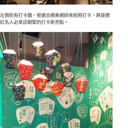
左側則有打卡牆，很適合網美網帥來拍照打卡，將是
網
紅名人必來店朝聖的打卡新亮點
。