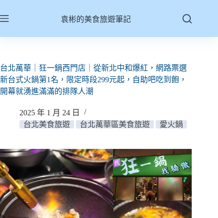
跳
至
袁彬的美食旅遊筆記
主
要
內
容
台北萬華｜狂一鍋西門店｜從新北中和爆紅，網路票選
新台式火鍋第1名，限定時段299元起，自助吧吃到飽，
開幕就湧進滿滿的排隊人潮
2025 年 1 月 24 日
台北美食旅遊
台北萬華區美食旅遊
愛火鍋