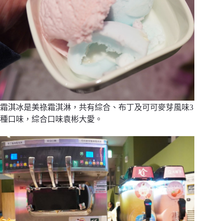
霜淇冰是美祿霜淇淋，共有綜合、布丁及可可麥芽風味3
種口味，綜合口味袁彬大愛。