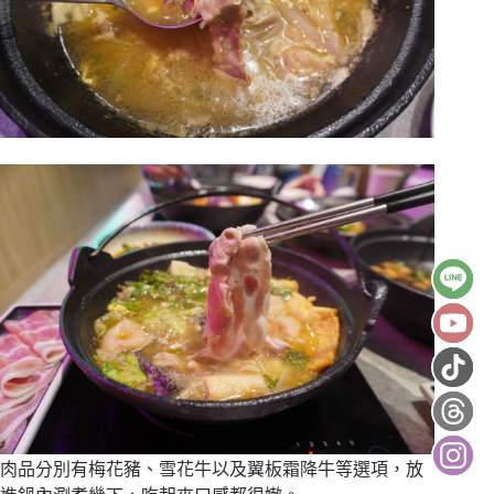
肉品分別有梅花豬、雪花牛以及翼板霜降牛等選項，放