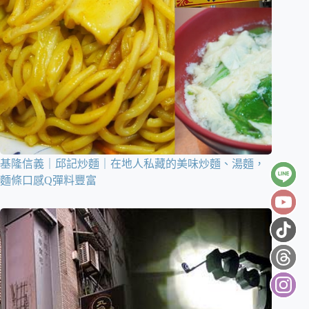
基隆信義｜邱記炒麵｜在地人私藏的美味炒麵、湯麵，
麵條口感Q彈料豐富