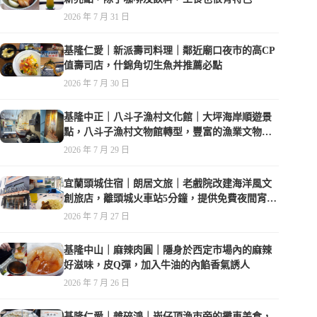
2026 年 7 月 31 日
基隆仁愛｜新派壽司料理｜鄰近廟口夜市的高CP
值壽司店，什錦角切生魚丼推薦必點
2026 年 7 月 30 日
基隆中正｜八斗子漁村文化館｜大坪海岸順遊景
點，八斗子漁村文物館轉型，豐富的漁業文物，
值得走訪
2026 年 7 月 29 日
宜蘭頭城住宿｜朗居文旅｜老戲院改建海洋風文
創旅店，離頭城火車站5分鐘，提供免費夜間宵
夜，親子遊戲空間
2026 年 7 月 27 日
基隆中山｜麻辣肉圓｜隱身於西定市場內的麻辣
好滋味，皮Q彈，加入牛油的內餡香氣誘人
2026 年 7 月 26 日
基隆仁愛｜雜碎鴻｜崁仔頂漁市旁的攤車美食，