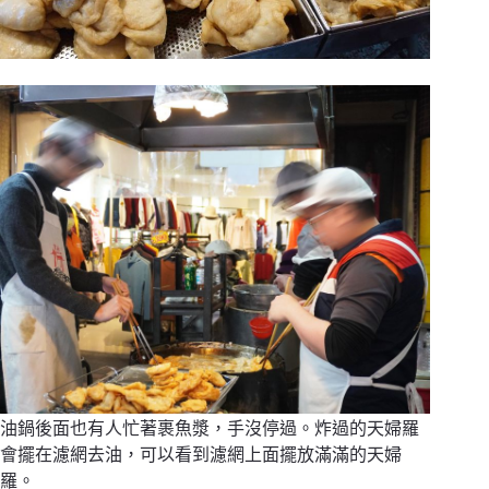
油鍋後面也有人忙著裹魚漿，手沒停過。炸過的天婦羅
會擺在濾網去油，可以看到濾網上面擺放滿滿的天婦
羅。