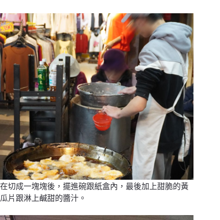
在切成一塊塊後，擺進碗跟紙盒內，最後加上甜脆的黃
瓜片跟淋上鹹甜的醬汁。