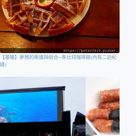
【基隆】夢想的衝撞與結合─朱比特咖啡館(內有二訪紀
錄)