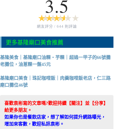
3.5
★
★
★
★
★
★
★
★
★
★
網友評分 / 644 則評論
更多基隆廟口美食推薦
基隆美食｜基隆廟口油粿‧芋粿｜超過一甲子的66號攤
老攤位，油蔥粿一盤45元
基隆廟口美食｜珠記咖哩飯｜肉羹咖哩飯老店，仁三路
廟口攤位46號
喜歡袁彬寫的文章嗎?歡迎持續【關注】並【分享】
給更多朋友。
如果你也是餐飲店家，想了解如何提升網路曝光，
增加來客數，歡迎私訊袁彬。