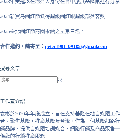
2023年受邀以在地達人身份在台中旅展基隆館進行分享
2024新寶島網紅節獲得超級網紅跟超級部落客獎
2025臺北網紅節商圈永續之星第三名。
合作邀約，請寄至：
peter1991199185@gmail.com
搜尋文章
找
不
工作室介紹
到
符
袁彬於2020年年底成立，旨在支持基隆在地自媒體工作
合
者、聚焦基隆，推廣基隆及台灣。作為一個基隆網路行
條
銷品牌，提供自媒體培訓媒合、網路行銷及商品販售一
件
條龍的行銷推廣服務
的