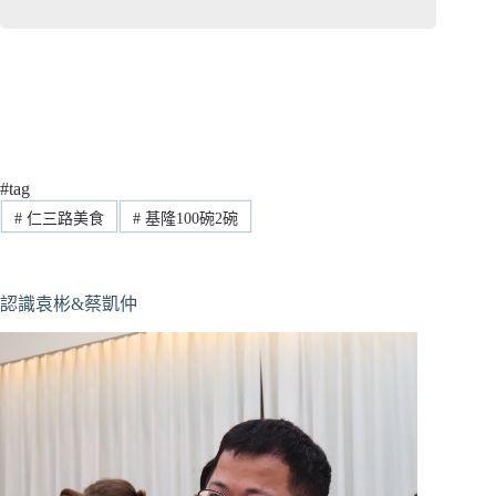
#tag
#
仁三路美食
#
基隆100碗2碗
認識袁彬&蔡凱仲