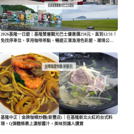
2026基隆一日遊｜基隆雙層觀光巴士優惠價250元，直到12/31！
免找停車位，享用咖啡茶點，暢遊正濱漁港色彩屋、潮境公園
等5大景點
基隆中正｜金牌咖喱炒麵(新豐店)｜在基隆新北火紅的台式料
理，Q彈麵條裹上濃郁醬汁，美味到讓人讚賞