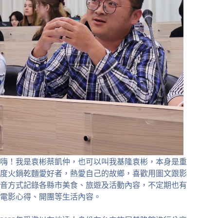
嗨！我是袁彬蔡凱仲，也可以叫我基隆袁彬，本身是重
度火鍋乾麵愛好者，熱愛自己的故鄉，喜歡用圖文跟影
音方式記錄各縣市美食、旅遊及活動內容，不定期也有
電影心得、開團等生活內容。