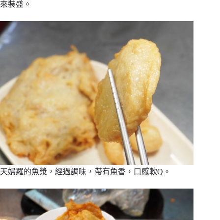
來裝盛。
天婦羅的魚漿，經過調味，帶有魚香，口感軟Q。