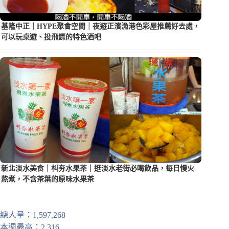
基隆中正｜HYPE聚會空間｜夜遊正濱漁港色彩屋推薦好去處，
可以玩桌遊、投飛鏢的特色酒吧
新北淡水美食｜朻夯水果茶｜逛淡水老街必喝飲品，每日慢火
熬煮，不含茶葉的原味水果茶
總人量：1,597,268
本週最高：2,316