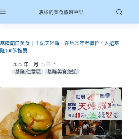
跳
至
袁彬的美食旅遊筆記
主
要
內
容
基隆廟口美食｜王記天婦羅｜在地75年老攤位，入選基
隆100碗推薦
2025 年 1 月 15 日
基隆.仁愛區
基隆美食旅遊