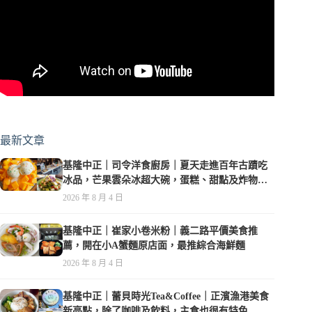
最新文章
基隆中正｜司令洋食廚房｜夏天走進百年古蹟吃
冰品，芒果雲朵冰超大碗，蛋糕、甜點及炸物都
在水準之上
2026 年 8 月 4 日
基隆中正｜崔家小卷米粉｜義二路平價美食推
薦，開在小A蟹麵原店面，最推綜合海鮮麵
2026 年 8 月 4 日
基隆中正｜蕾貝時光Tea&Coffee｜正濱漁港美食
新亮點，除了咖啡及飲料，主食也很有特色