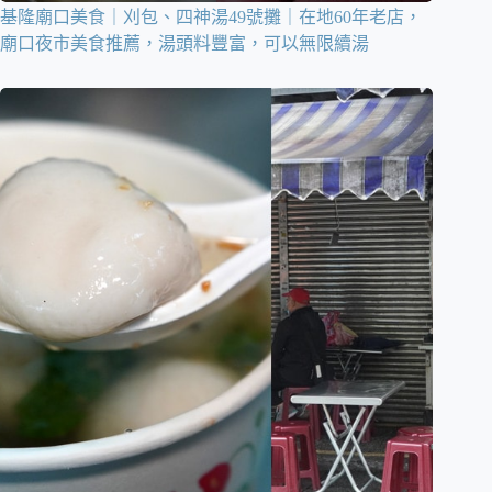
基隆廟口美食｜刈包、四神湯49號攤｜在地60年老店，
廟口夜市美食推薦，湯頭料豐富，可以無限續湯