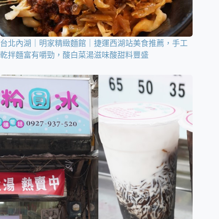
台北內湖｜明家精緻麵館｜捷運西湖站美食推薦，手工
乾拌麵富有嚼勁，酸白菜湯滋味酸甜料豐盛