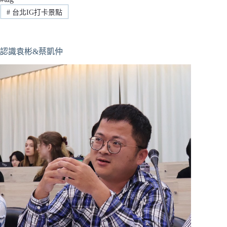
#
台北IG打卡景點
認識袁彬&蔡凱仲