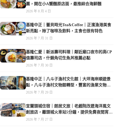
薦，開在小A蟹麵原店面，最推綜合海鮮麵
2026 年 8 月 4 日
基隆中正｜蕾貝時光Tea&Coffee｜正濱漁港美食
新亮點，除了咖啡及飲料，主食也很有特色
2026 年 7 月 31 日
基隆仁愛｜新派壽司料理｜鄰近廟口夜市的高CP
值壽司店，什錦角切生魚丼推薦必點
2026 年 7 月 30 日
基隆中正｜八斗子漁村文化館｜大坪海岸順遊景
點，八斗子漁村文物館轉型，豐富的漁業文物，
值得走訪
2026 年 7 月 29 日
宜蘭頭城住宿｜朗居文旅｜老戲院改建海洋風文
創旅店，離頭城火車站5分鐘，提供免費夜間宵
夜，親子遊戲空間
2026 年 7 月 27 日