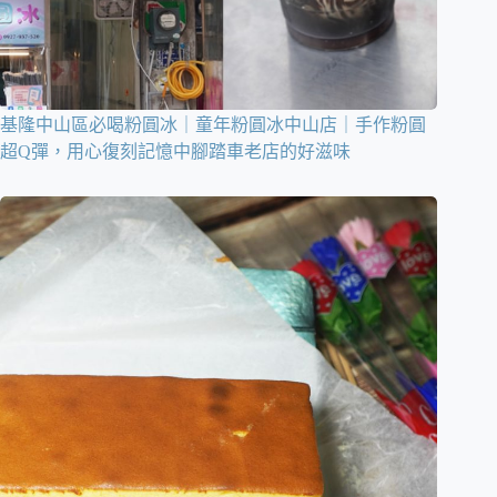
基隆中山區必喝粉圓冰｜童年粉圓冰中山店｜手作粉圓
超Q彈，用心復刻記憶中腳踏車老店的好滋味