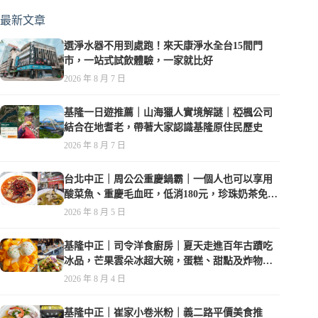
最新文章
選淨水器不用到處跑！來天康淨水全台15間門
市，一站式試飲體驗，一家就比好
2026 年 8 月 7 日
基隆一日遊推薦｜山海獵人實境解謎｜椏楓公司
結合在地耆老，帶著大家認識基隆原住民歷史
2026 年 8 月 7 日
台北中正｜周公公重慶鍋霸｜一個人也可以享用
酸菜魚、重慶毛血旺，低消180元，珍珠奶茶免費
喝到爽
2026 年 8 月 5 日
基隆中正｜司令洋食廚房｜夏天走進百年古蹟吃
冰品，芒果雲朵冰超大碗，蛋糕、甜點及炸物都
在水準之上
2026 年 8 月 4 日
基隆中正｜崔家小卷米粉｜義二路平價美食推