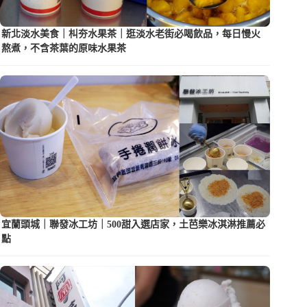
新北淡水美食｜朻夯水果茶｜逛淡水老街必喝飲品，每日慢火
熬煮，不含茶葉的原味水果茶
宜蘭頭城｜聯發冰工坊｜500甜入選店家，土芭樂冰淇淋推薦必
點