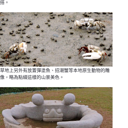
搭。
草地上另外有放置彈塗魚、招潮蟹等本地原生動物的雕
像，略為點綴這樣的山景美色。