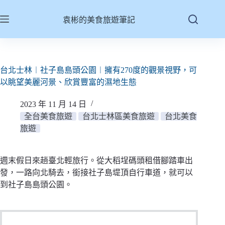
跳
至
袁彬的美食旅遊筆記
主
要
內
容
台北士林︱社子島島頭公園︱擁有270度的觀景視野，可
以眺望美麗河景、欣賞豐富的濕地生態
2023 年 11 月 14 日
全台美食旅遊
台北士林區美食旅遊
台北美食
旅遊
週末假日來趟臺北輕旅行。從大稻埕碼頭租借腳踏車出
發，一路向北騎去，銜接社子島堤頂自行車道，就可以
到社子島島頭公園。