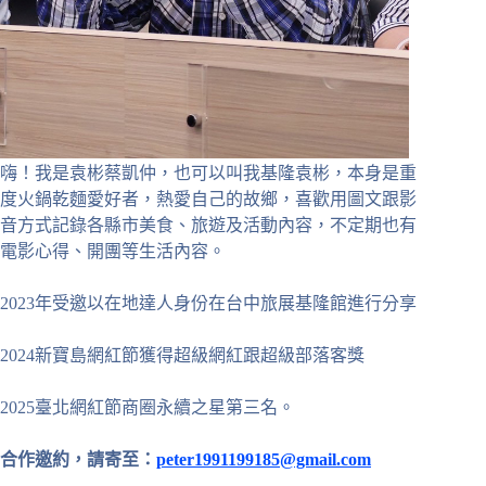
嗨！我是袁彬蔡凱仲，也可以叫我基隆袁彬，本身是重
度火鍋乾麵愛好者，熱愛自己的故鄉，喜歡用圖文跟影
音方式記錄各縣市美食、旅遊及活動內容，不定期也有
電影心得、開團等生活內容。
2023年受邀以在地達人身份在台中旅展基隆館進行分享
2024新寶島網紅節獲得超級網紅跟超級部落客獎
2025臺北網紅節商圈永續之星第三名。
合作邀約，請寄至：
peter1991199185@gmail.com