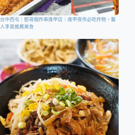
台中西屯｜憨哥倆炸串逢甲店｜逢甲夜市必吃炸物，藝
人李易推薦美食