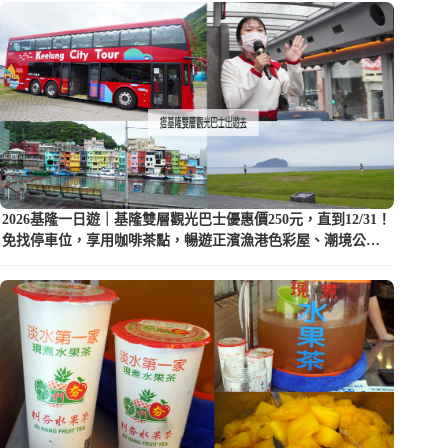
2026基隆一日遊｜基隆雙層觀光巴士優惠價250元，直到12/31！
免找停車位，享用咖啡茶點，暢遊正濱漁港色彩屋、潮境公園
等5大景點