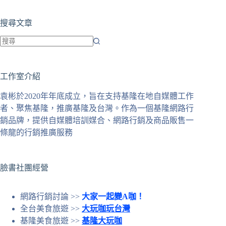
搜尋文章
找
不
工作室介紹
到
符
袁彬於2020年年底成立，旨在支持基隆在地自媒體工作
合
者、聚焦基隆，推廣基隆及台灣。作為一個基隆網路行
條
銷品牌，提供自媒體培訓媒合、網路行銷及商品販售一
件
條龍的行銷推廣服務
的
結
果
臉書社團經營
網路行銷討論 >>
大家一起變A咖！
全台美食旅遊 >>
大玩咖玩台灣
基隆美食旅遊 >>
基隆大玩咖