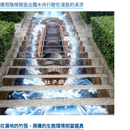
運用階梯營造出獨木舟行駛在湍急的溪流
在濕地的竹筏，周邊的生態環境相當逼真