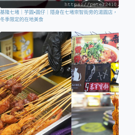
基隆七堵｜芋圓▪圓仔｜隱身在七堵崇智街旁的湯圓店，
冬季限定的在地美食