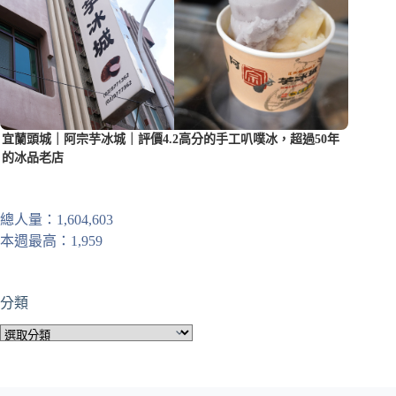
宜蘭頭城｜阿宗芋冰城｜評價4.2高分的手工叭噗冰，超過50年
的冰品老店
總人量：1,604,603
本週最高：1,959
分類
分
類