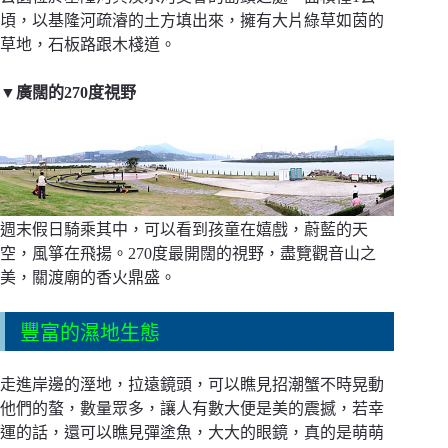
頃，以基隆河疏濬的土方填出來，擁有大片綠草如茵的
草地，石板路跟木棧道。
▼廣闊的270度視野
週末假日騎乘其中，可以看到孩童在嬉戲，蔚藍的天
空，風箏在飛揚。270度最開闊的視野，盡覽觀音山之
美，關渡廟的香火鼎盛。
豐富的濕地生態
走進岸邊的溼地，拉遠鏡頭，可以瞧見招潮蟹不時晃動
他們的螯，數量眾多，讓人有數大便是美的震撼，若幸
運的話，還可以瞧見彈塗魚，大大的眼鏡，真的是萌萌