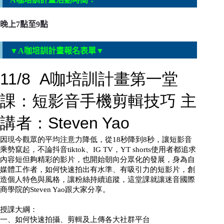
晚上7點至9點
▼A咖培訓計畫報名表單▼