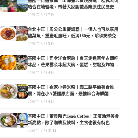
基隆一日遊推薦｜山海獵人實境解謎｜椏楓公司
結合在地耆老，帶著大家認識基隆原住民歷史
2026 年 8 月 7 日
台北中正｜周公公重慶鍋霸｜一個人也可以享用
酸菜魚、重慶毛血旺，低消180元，珍珠奶茶免費
喝到爽
2026 年 8 月 5 日
基隆中正｜司令洋食廚房｜夏天走進百年古蹟吃
冰品，芒果雲朵冰超大碗，蛋糕、甜點及炸物都
在水準之上
2026 年 8 月 4 日
基隆中正｜崔家小卷米粉｜義二路平價美食推
薦，開在小A蟹麵原店面，最推綜合海鮮麵
2026 年 8 月 4 日
基隆中正｜蕾貝時光Tea&Coffee｜正濱漁港美食
新亮點，除了咖啡及飲料，主食也很有特色
2026 年 7 月 31 日