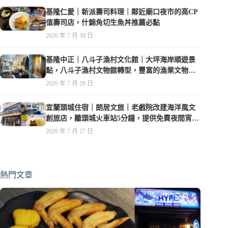
基隆仁愛｜新派壽司料理｜鄰近廟口夜市的高CP
值壽司店，什錦角切生魚丼推薦必點
2026 年 7 月 30 日
基隆中正｜八斗子漁村文化館｜大坪海岸順遊景
點，八斗子漁村文物館轉型，豐富的漁業文物，
值得走訪
2026 年 7 月 29 日
宜蘭頭城住宿｜朗居文旅｜老戲院改建海洋風文
創旅店，離頭城火車站5分鐘，提供免費夜間宵
夜，親子遊戲空間
2026 年 7 月 27 日
熱門文章