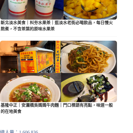
新北淡水美食｜朻夯水果茶｜逛淡水老街必喝飲品，每日慢火
熬煮，不含茶葉的原味水果茶
基隆中正｜安瀾橋吳媽媽牛肉麵｜門口標語有亮點，味道一般
的在地美食
總人量：1,606,836