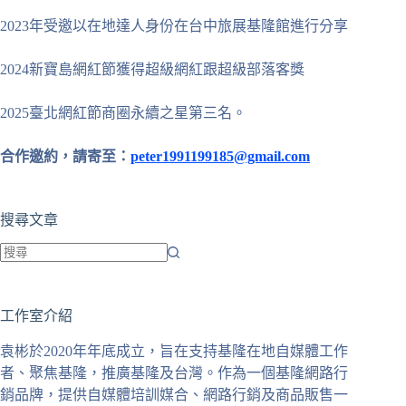
2023年受邀以在地達人身份在台中旅展基隆館進行分享
2024新寶島網紅節獲得超級網紅跟超級部落客獎
2025臺北網紅節商圈永續之星第三名。
合作邀約，請寄至：
peter1991199185@gmail.com
搜尋文章
找
不
工作室介紹
到
符
袁彬於2020年年底成立，旨在支持基隆在地自媒體工作
合
者、聚焦基隆，推廣基隆及台灣。作為一個基隆網路行
條
銷品牌，提供自媒體培訓媒合、網路行銷及商品販售一
件