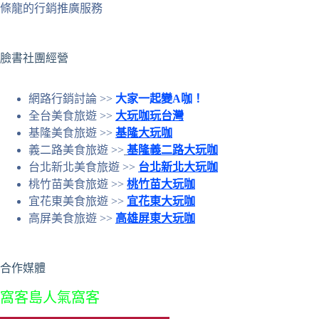
條龍的行銷推廣服務
的
結
果
臉書社團經營
網路行銷討論 >>
大家一起變A咖！
全台美食旅遊 >>
大玩咖玩台灣
基隆美食旅遊 >>
基隆大玩咖
義二路美食旅遊 >>
基隆義二路大玩咖
台北新北美食旅遊 >>
台北新北大玩咖
桃竹苗美食旅遊 >>
桃竹苗大玩咖
宜花東美食旅遊 >>
宜花東大玩咖
高屏美食旅遊 >>
高雄屏東大玩咖
合作媒體
窩客島人氣窩客