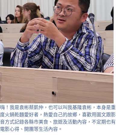
嗨！我是袁彬蔡凱仲，也可以叫我基隆袁彬，本身是重
度火鍋乾麵愛好者，熱愛自己的故鄉，喜歡用圖文跟影
音方式記錄各縣市美食、旅遊及活動內容，不定期也有
電影心得、開團等生活內容。