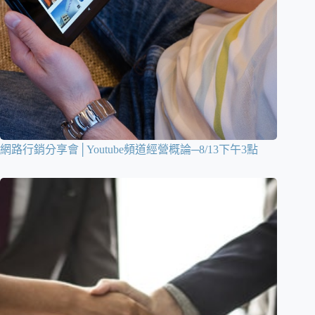
網路行銷分享會│Youtube頻道經營概論─8/13下午3點