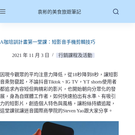
跳
至
袁彬的美食旅遊筆記
主
要
內
容
A咖培訓計畫第一堂課：短影音手機剪輯技巧
2021 年 11 月 3 日
行銷課程及活動
因現今觀眾的
平均注意力降低，從18秒降到8秒，讓短影
音乘勢竄起，不論抖音Tiktok、IG TV，YT shorts使用者
都追求內容短但夠精彩的影片，也開始朝向分眾化的發
展，身為自媒體工作者，如何快速拍出有水準、有吸引
力的短影片，創造個人特色與風格，讓粉絲持續追蹤，
這堂課就讓迷音國際商學院的Steven Yao跟大家分享。