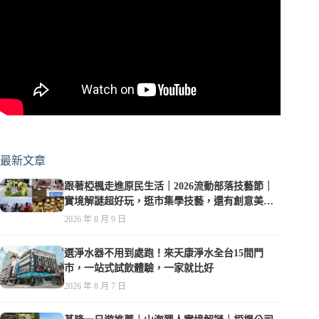
最新文章
跟著椏楓走進原民生活｜2026流動部落技藝節｜
實境解謎超好玩，逛市集學技藝，還有創意美食
可以品嚐
2026 年 8 月 9 日
選淨水器不用到處跑！來天康淨水全台15間門
市，一站式試飲體驗，一家就比好
2026 年 8 月 7 日