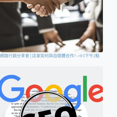
網路行銷分享會│店家如何與自媒體合作? ─9/3下午2點