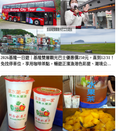
2026基隆一日遊｜基隆雙層觀光巴士優惠價250元，直到12/31！
免找停車位，享用咖啡茶點，暢遊正濱漁港色彩屋、潮境公園
等5大景點