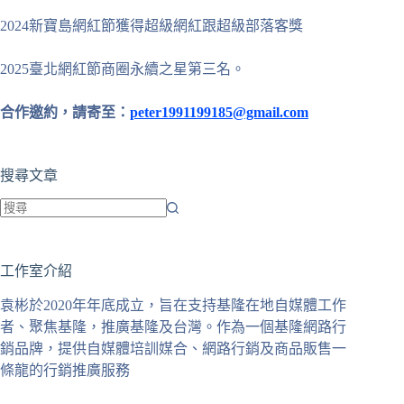
2024新寶島網紅節獲得超級網紅跟超級部落客獎
2025臺北網紅節商圈永續之星第三名。
合作邀約，請寄至：
peter1991199185@gmail.com
搜尋文章
找
不
工作室介紹
到
符
袁彬於2020年年底成立，旨在支持基隆在地自媒體工作
合
者、聚焦基隆，推廣基隆及台灣。作為一個基隆網路行
條
銷品牌，提供自媒體培訓媒合、網路行銷及商品販售一
件
條龍的行銷推廣服務
的
結