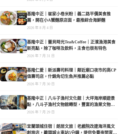
基隆中正｜崔家小卷米粉｜義二路平價美食推
薦，開在小A蟹麵原店面，最推綜合海鮮麵
2026 年 8 月 4 日
基隆中正｜蕾貝時光Tea&Coffee｜正濱漁港美食
新亮點，除了咖啡及飲料，主食也很有特色
2026 年 7 月 31 日
基隆仁愛｜新派壽司料理｜鄰近廟口夜市的高CP
值壽司店，什錦角切生魚丼推薦必點
2026 年 7 月 30 日
基隆中正｜八斗子漁村文化館｜大坪海岸順遊景
點，八斗子漁村文物館轉型，豐富的漁業文物，
值得走訪
2026 年 7 月 29 日
宜蘭頭城住宿｜朗居文旅｜老戲院改建海洋風文
創旅店，離頭城火車站5分鐘，提供免費夜間宵