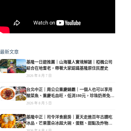
最新文章
基隆一日遊推薦｜山海獵人實境解謎｜椏楓公司
結合在地耆老，帶著大家認識基隆原住民歷史
2026 年 8 月 7 日
台北中正｜周公公重慶鍋霸｜一個人也可以享用
酸菜魚、重慶毛血旺，低消180元，珍珠奶茶免費
喝到爽
2026 年 8 月 5 日
基隆中正｜司令洋食廚房｜夏天走進百年古蹟吃
冰品，芒果雲朵冰超大碗，蛋糕、甜點及炸物都
在水準之上
2026 年 8 月 4 日