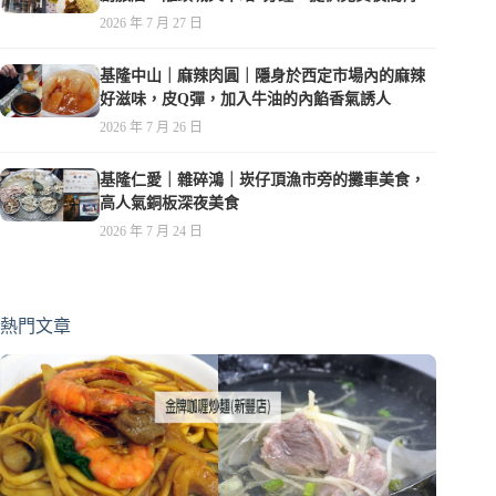
夜，親子遊戲空間
2026 年 7 月 27 日
基隆中山｜麻辣肉圓｜隱身於西定市場內的麻辣
好滋味，皮Q彈，加入牛油的內餡香氣誘人
2026 年 7 月 26 日
基隆仁愛｜雜碎鴻｜崁仔頂漁市旁的攤車美食，
高人氣銅板深夜美食
2026 年 7 月 24 日
熱門文章