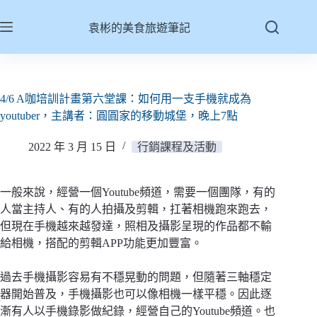
跳
至
袁彬的美食旅遊筆記
主
要
內
容
4/6 A咖培訓計畫第六堂課：如何用一支手機就成為
youtuber，主講者：圓圓家的移動城堡，晚上7點
2022 年 3 月 15 日
行銷課程及活動
一般來說，經營一個Youtube頻道，需要一個團隊，有的
人當主持人、有的人拍攝及剪輯，扛著相機跑來跑去，
但現在手機越來越發達，照相及攝影呈現的作品都不輸
給相機，搭配的剪輯APP功能更加豐富。
過去手機攝影容易有不穩晃動的問題，但隨著三軸穩定
器開始普及，手機攝影也可以像相機一樣平穩。因此逐
漸有人以手機錄影做紀錄，經營自己的Youtube頻道。也