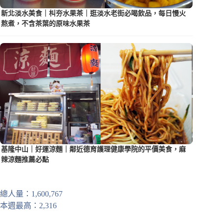
新北淡水美食｜朻夯水果茶｜逛淡水老街必喝飲品，每日慢火
熬煮，不含茶葉的原味水果茶
基隆中山｜好運涼麵｜鄰近德育護理健康學院的平價美食，麻
辣涼麵推薦必點
總人量：1,600,767
本週最高：2,316