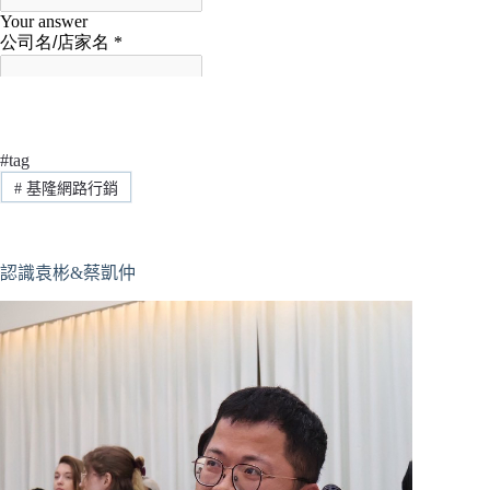
#tag
#
基隆網路行銷
認識袁彬&蔡凱仲