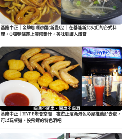
基隆中正｜金牌咖喱炒麵(新豐店)｜在基隆新北火紅的台式料
理，Q彈麵條裹上濃郁醬汁，美味到讓人讚賞
基隆中正｜HYPE聚會空間｜夜遊正濱漁港色彩屋推薦好去處，
可以玩桌遊、投飛鏢的特色酒吧