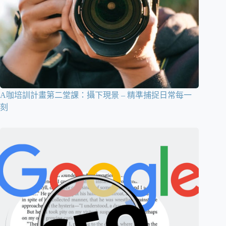
A咖培訓計畫第二堂課：攝下現景 – 精準捕捉日常每一
刻