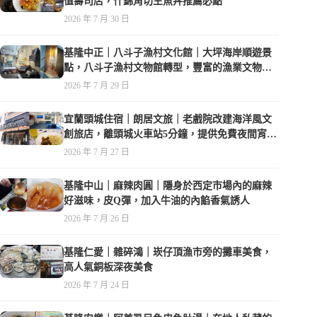
值壽司店，什錦角切生魚丼推薦必點
2026 年 7 月 30 日
基隆中正｜八斗子漁村文化館｜大坪海岸順遊景
點，八斗子漁村文物館轉型，豐富的漁業文物，
值得走訪
2026 年 7 月 29 日
宜蘭頭城住宿｜朗居文旅｜老戲院改建海洋風文
創旅店，離頭城火車站5分鐘，提供免費夜間宵
夜，親子遊戲空間
2026 年 7 月 27 日
基隆中山｜麻辣肉圓｜隱身於西定市場內的麻辣
好滋味，皮Q彈，加入牛油的內餡香氣誘人
2026 年 7 月 26 日
基隆仁愛｜雜碎鴻｜崁仔頂漁市旁的攤車美食，
高人氣銅板深夜美食
2026 年 7 月 24 日