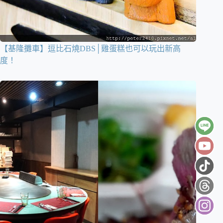
【基隆攤車】逗比石燒DBS│雞蛋糕也可以玩出新高
度！