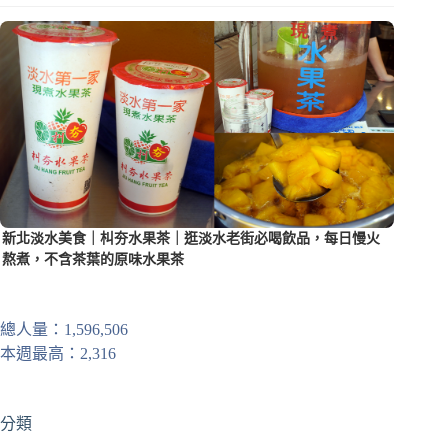
新北淡水美食｜朻夯水果茶｜逛淡水老街必喝飲品，每日慢火
熬煮，不含茶葉的原味水果茶
總人量：1,596,506
本週最高：2,316
分類