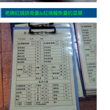
老牌紅燒排骨羹&紅燒鰻魚羹的菜單