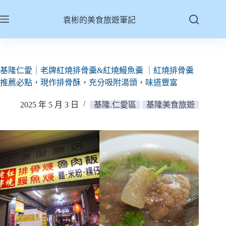
跳
至
袁彬的美食旅遊筆記
主
要
內
容
基隆仁愛｜老牌紅燒排骨羹&紅燒鰻魚羹 ｜紅燒排骨羹
推薦必點，現作排骨酥，充分吸附湯頭，味道豐富
2025 年 5 月 3 日
基隆.仁愛區
基隆美食旅遊