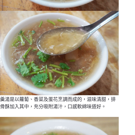
羹湯是以蘿蔔、香菜及蛋花烹調而成的，滋味清甜，排
骨酥加入其中，充分吸附湯汁，口感軟綿味道好。