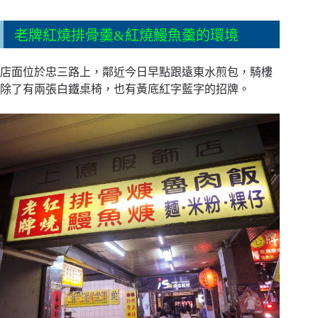
老牌紅燒排骨羹&紅燒鰻魚羹的環境
店面位於忠三路上，鄰近今日早點跟遠東水煎包，騎樓
除了有兩張白鐵桌椅，也有黃底紅字藍字的招牌。