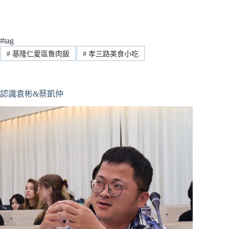
#tag
#
基隆仁愛區魯肉飯
#
孝三路美食小吃
認識袁彬&蔡凱仲