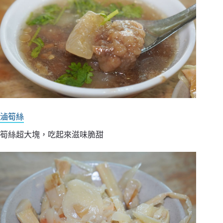
滷筍絲
筍絲超大塊，吃起來滋味脆甜