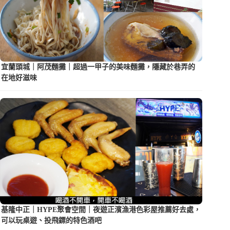
宜蘭頭城｜阿茂麵攤｜超過一甲子的美味麵攤，隱藏於巷弄的
在地好滋味
基隆中正｜HYPE聚會空間｜夜遊正濱漁港色彩屋推薦好去處，
可以玩桌遊、投飛鏢的特色酒吧