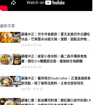
最新文章
基隆中正｜司令洋食廚房｜夏天走進百年古蹟吃
冰品，芒果雲朵冰超大碗，蛋糕、甜點及炸物都
在水準之上
2026 年 8 月 4 日
基隆中正｜崔家小卷米粉｜義二路平價美食推
薦，開在小A蟹麵原店面，最推綜合海鮮麵
2026 年 8 月 4 日
基隆中正｜蕾貝時光Tea&Coffee｜正濱漁港美食
新亮點，除了咖啡及飲料，主食也很有特色
2026 年 7 月 31 日
基隆仁愛｜新派壽司料理｜鄰近廟口夜市的高CP