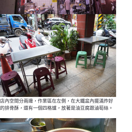
店內空間分兩邊，作業區在左側，在大鐵盆內擺滿炸好
的排骨酥，還有一個四格爐，放著是油豆腐跟滷筍絲。