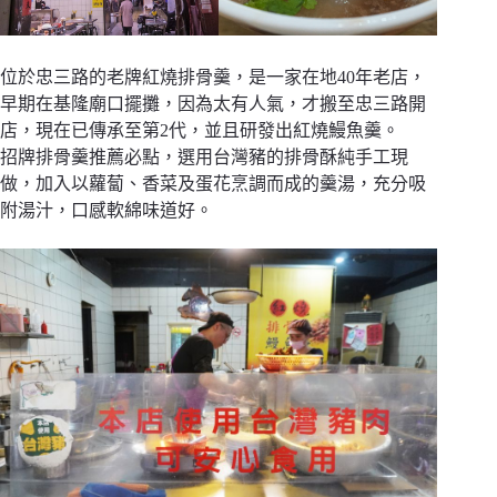
位於忠三路的老牌紅燒排骨羹，是一家在地40年老店，
早期在基隆廟口擺攤，因為太有人氣，才搬至忠三路開
店，現在已傳承至第2代，並且研發出紅燒鰻魚羹。
招牌排骨羹推薦必點，選用台灣豬的排骨酥純手工現
做，加入以蘿蔔、香菜及蛋花烹調而成的羹湯，充分吸
附湯汁，口感軟綿味道好。