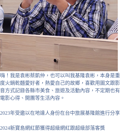
嗨！我是袁彬蔡凱仲，也可以叫我基隆袁彬，本身是重
度火鍋乾麵愛好者，熱愛自己的故鄉，喜歡用圖文跟影
音方式記錄各縣市美食、旅遊及活動內容，不定期也有
電影心得、開團等生活內容。
2023年受邀以在地達人身份在台中旅展基隆館進行分享
2024新寶島網紅節獲得超級網紅跟超級部落客獎