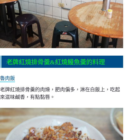
老牌紅燒排骨羹&紅燒鰻魚羹的料理
魯肉飯
老牌紅燒排骨羹的肉燥，肥肉偏多，淋在白飯上，吃起
來滋味鹹香，有點黏唇。