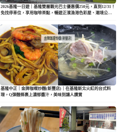
2026基隆一日遊｜基隆雙層觀光巴士優惠價250元，直到12/31！
免找停車位，享用咖啡茶點，暢遊正濱漁港色彩屋、潮境公園
等5大景點
基隆中正｜金牌咖喱炒麵(新豐店)｜在基隆新北火紅的台式料
理，Q彈麵條裹上濃郁醬汁，美味到讓人讚賞