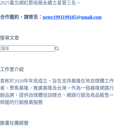
2025臺北網紅節商圈永續之星第三名。
合作邀約，請寄至：
peter1991199185@gmail.com
搜尋文章
找
不
工作室介紹
到
符
袁彬於2020年年底成立，旨在支持基隆在地自媒體工作
合
者、聚焦基隆，推廣基隆及台灣。作為一個基隆網路行
條
銷品牌，提供自媒體培訓媒合、網路行銷及商品販售一
件
條龍的行銷推廣服務
的
結
果
臉書社團經營